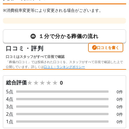
※消費税率変更等により変更される場合がございます。
１分で分かる葬儀の流れ
口コミ・評判
口コミを書く
口コミはスタッフがすべて目視で確認
「葬儀の口コミ」では投稿された口コミを、スタッフがすべて目視で確認した上で
公開しています。詳しくは
口コミ・ランキングポリシー
★★★★★
★★★★★
総合評価
0
5
点
0
件
4
点
0
件
3
点
0
件
2
点
0
件
1
点
0
件