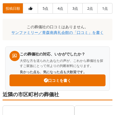
投稿日順
5
4
3
2
1
点
点
点
点
点
口
この
葬儀社
の口コミはありません。
コ
サンファミリー／青森南典礼会館
の「口コミ」を書く
ミ
一
覧
この葬儀社の対応、いかがでしたか？
大切な方を送られたあなたの声が、これから葬儀社を探
すご家族にとって何よりの判断材料になります。
良かった点も、気になった点も大歓迎です。
口コミを書く
近隣の市区町村の葬儀社