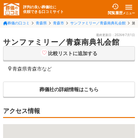
評判の良い葬儀社に
依頼できる口コミサイト
閲覧履歴
メニュー
葬儀の口コミ
青森県
青森市
サンファミリー／青森南典礼会館
施
最終更新日：
2026年7月1日
サンファミリー／青森南典礼会館
比較リストに追加する
青森県青森市
など
葬儀社の詳細情報はこちら
アクセス情報