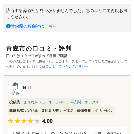
該当する葬儀社が見つかりませんでした。他のエリアで再度お探
しください。
青森県
の葬儀社はこちら
青森市の口コミ・評判
口コミはスタッフがすべて目視で確認
「葬儀の口コミ」では投稿された口コミを、スタッフがすべて目視で確認した上で
公開しています。詳しくは
口コミ・ランキングポリシー
口
コ
N.H
ミ
一
投稿先：
まちなかフューネラルホーム平安閣アネックス
覧
葬儀形式：
家族葬
参列者人数：
〜10名
葬儀費用：
41万〜60万
★★★★★
★★★★★
4.00
手厚くサポートしていただけたのと、プランが細か