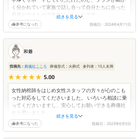
く分かれていて家族で話し合って自分たちに合った
葬儀ができたので本当によかったです。
続きを見る
参考になった
投稿日：
2024年4月11日
和爺
投稿先：
葬儀社こころ
葬儀形式：
火葬式
参列者：
10
人未満
★★★★★
★★★★★
5.00
女性納棺師をはじめ女性スタッフの方々が心のこも
った対応をしてくださいました。 いろいろ相談に乗
ってくださいますし、安心してお願いできる葬儀社
だと思いました。
続きを見る
参考になった
投稿日：
2023年6月5日