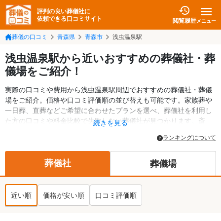
評判の良い葬儀社に
依頼できる口コミサイト
閲覧履歴
メニュー
葬儀の口コミ
青森県
青森市
浅虫温泉駅
浅虫温泉駅から近いおすすめの葬儀社・葬
儀場をご紹介！
実際の口コミや費用から浅虫温泉駅周辺でおすすめの葬儀社・葬儀
場をご紹介。価格や口コミ評価順の並び替えも可能です。家族葬や
一日葬、直葬などご希望に合わせたプランを選べ、葬儀社を利用し
た方の口コミや料金比較で失敗しない葬儀社が見つかります。斎
続きを見る
場・葬儀場の情報も検索可能。青森市の葬儀情報や給付金について
ランキングについて
の情報も掲載しています。24時間の相談受付で深夜・早朝でも対応
可能です。
葬儀社
葬儀場
近い順
価格が安い順
口コミ評価順