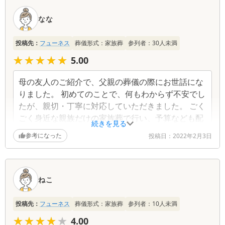
なな
投稿先：
フューネス
葬儀形式：
家族葬
参列者：
30
人未満
★★★★★
★★★★★
5.00
母の友人のご紹介で、父親の葬儀の際にお世話にな
りました。 初めてのことで、何もわからず不安でし
たが、親切・丁寧に対応していただきました。 ごく
ごく身近な親族だけの家族葬で行い、予算なども配
続きを見る
慮していただき本当に良かったです。 代表者の方
参考になった
投稿日：
2022年2月3日
も、話しやすくて、葬儀など一通り終わった後も、
分からないことがあってお電話した際も 親切に教え
てくださいました。 1周忌の法要のお願いしたいと
思っています。
ねこ
投稿先：
フューネス
葬儀形式：
家族葬
参列者：
10
人未満
★★★★★
★★★★★
4.00