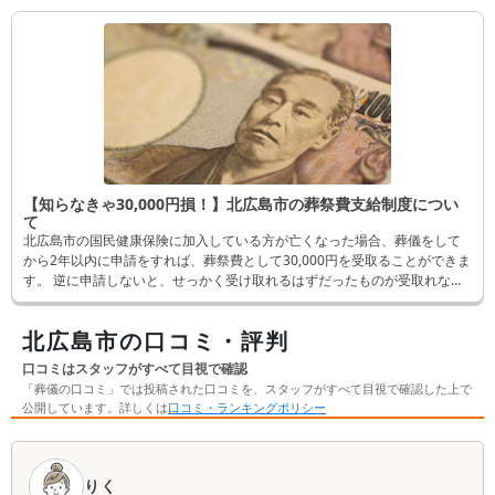
【知らなきゃ30,000円損！】北広島市の葬祭費支給制度につい
て
北広島市の国民健康保険に加入している方が亡くなった場合、葬儀をして
から2年以内に申請をすれば、葬祭費として30,000円を受取ることができま
す。 逆に申請しないと、せっかく受け取れるはずだったものが受取れなく
なってしまいます。 そんなことにならないよう、この記事では申請方法な
ど詳しく解説します。
北広島市の口コミ・評判
口コミはスタッフがすべて目視で確認
「葬儀の口コミ」では投稿された口コミを、スタッフがすべて目視で確認した上で
公開しています。詳しくは
口コミ・ランキングポリシー
口
コ
りく