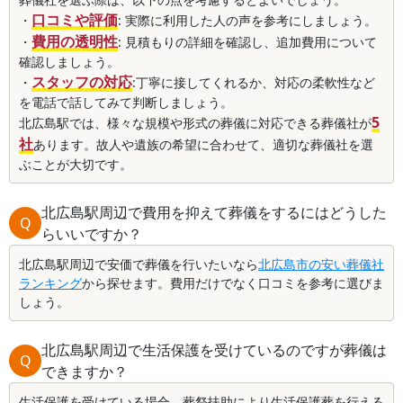
口コミや評価
・
: 実際に利用した人の声を参考にしましょう。
費用の透明性
・
: 見積もりの詳細を確認し、追加費用について
確認しましょう。
スタッフの対応
・
:丁寧に接してくれるか、対応の柔軟性など
を電話で話してみて判断しましょう。
5
北広島駅では、様々な規模や形式の葬儀に対応できる葬儀社が
社
あります。故人や遺族の希望に合わせて、適切な葬儀社を選
ぶことが大切です。
北広島駅周辺で費用を抑えて葬儀をするにはどうした
Q
らいいですか？
北広島駅周辺で安価で葬儀を行いたいなら
北広島市の安い葬儀社
ランキング
から探せます。費用だけでなく口コミを参考に選びま
しょう。
北広島駅周辺で生活保護を受けているのですが葬儀は
Q
できますか？
生活保護を受けている場合、葬祭扶助により生活保護葬を行える