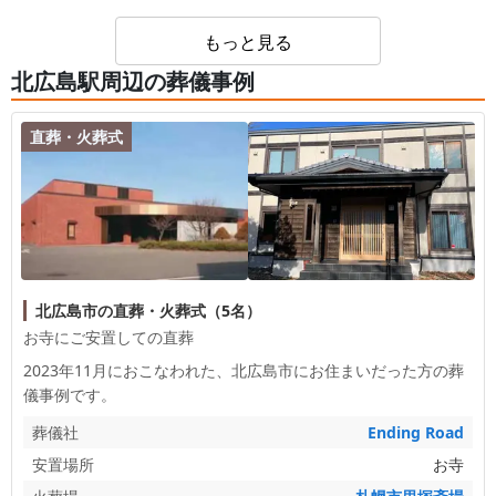
し悪いため夜は特に車が必要です。
もっと見る
北広島駅周辺の葬儀事例
直葬・火葬式
北広島市の直葬・火葬式（5名）
お寺にご安置しての直葬
2023年11月におこなわれた、
北広島市
にお住まいだった方の葬
儀事例です。
葬儀社
Ending Road
安置場所
お寺