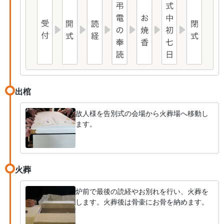
出棺
故人様を告別式の会場から火葬場へ移動し
ます。
火葬
炉前で最後の読経やお別れを行い、火葬を
します。火葬後は骨壷にお骨を納めます。