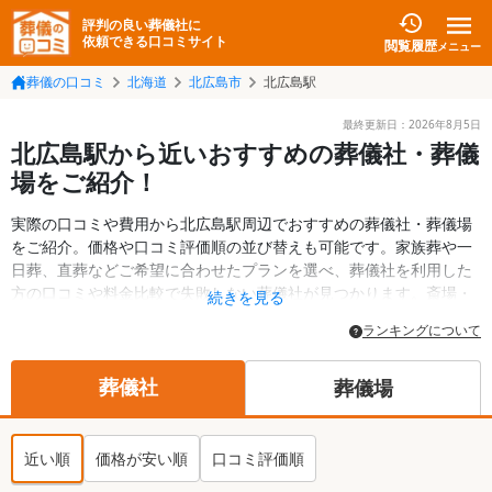
評判の良い葬儀社に
依頼できる口コミサイト
閲覧履歴
メニュー
葬儀の口コミ
北海道
北広島市
北広島駅
最終更新日：
2026年8月5日
北広島駅から近いおすすめの葬儀社・葬儀
場をご紹介！
実際の口コミや費用から北広島駅周辺でおすすめの葬儀社・葬儀場
をご紹介。価格や口コミ評価順の並び替えも可能です。家族葬や一
日葬、直葬などご希望に合わせたプランを選べ、葬儀社を利用した
方の口コミや料金比較で失敗しない葬儀社が見つかります。斎場・
続きを見る
葬儀場の情報も検索可能。北広島市の葬儀情報や給付金についての
ランキングについて
情報も掲載しています。24時間の相談受付で深夜・早朝でも対応可
能です。
葬儀社
葬儀場
近い順
価格が安い順
口コミ評価順