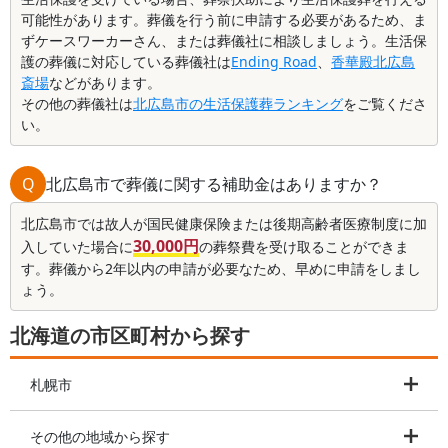
可能性があります。葬儀を行う前に申請する必要があるため、ま
ずケースワーカーさん、または葬儀社に相談しましょう。生活保
護の葬儀に対応している葬儀社は
Ending Road
、
香華殿北広島
斎場
などがあります。
その他の葬儀社は
北広島市の生活保護葬ランキング
をご覧くださ
い。
Q
北広島市で葬儀に関する補助金はありますか？
北広島市では故人が国民健康保険または後期高齢者医療制度に加
30,000円
入していた場合に
の葬祭費を受け取ることができま
す。葬儀から2年以内の申請が必要なため、早めに申請をしまし
ょう。
北海道の市区町村から探す
札幌市
その他の地域から探す