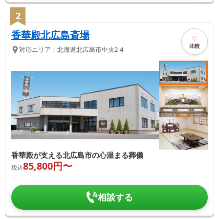
2
香華殿北広島斎場
比較
対応エリア：
北海道
北広島市
中央2-4
香華殿が支える北広島市の心温まる葬儀
85,800
円〜
税込
相談する