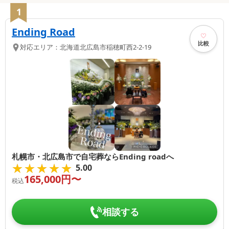
1
Ending Road
比較
対応エリア：
北海道
北広島市
稲穂町西2-2-19
札幌市・北広島市で自宅葬ならEnding roadへ
★★★★★
★★★★★
5.00
165,000
円〜
税込
相談する