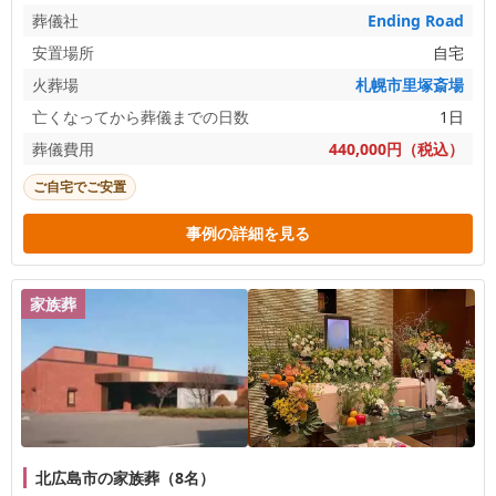
葬儀社
Ending Road
安置場所
自宅
火葬場
札幌市里塚斎場
亡くなってから葬儀までの日数
1日
葬儀費用
440,000円（税込）
ご自宅でご安置
事例の詳細を見る
家族葬
北広島市の家族葬（8名）