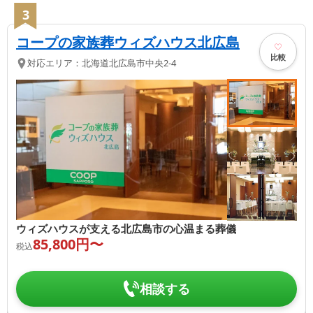
3
コープの家族葬ウィズハウス北広島
比較
対応エリア：
北海道
北広島市
中央2-4
ウィズハウスが支える北広島市の心温まる葬儀
85,800
円〜
税込
相談する