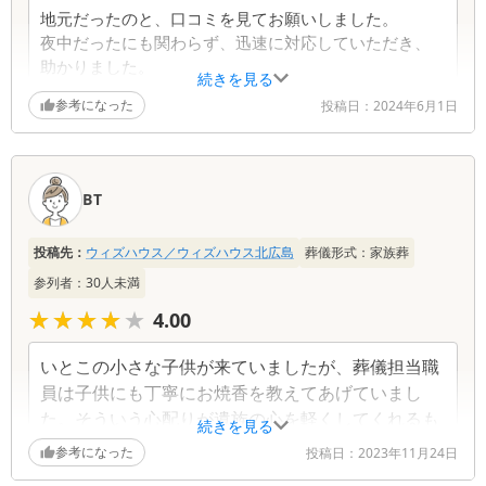
地元だったのと、口コミを見てお願いしました。
夜中だったにも関わらず、迅速に対応していただき、
助かりました。
続きを見る
かわいい色の棺と福島さんの手作り骨ツボカバー。手
参考になった
投稿日：
2024年6月1日
作りとは思えないクオリティで感動しました。
こちらに寄り添って頂いたのは、今回の母の葬儀が初
めてだったので（祖父母の時はマニュアル通りでし
た）嬉しかったです。
BT
本当にありがとうございました。
投稿先：
ウィズハウス／ウィズハウス北広島
葬儀形式：
家族葬
参列者：
30
人未満
★★★★★
★★★★★
4.00
いとこの小さな子供が来ていましたが、葬儀担当職
員は子供にも丁寧にお焼香を教えてあげていまし
た。そういう心配りが遺族の心を軽くしてくれるも
続きを見る
のだと思いました。 家族葬にはちょうどよいサイズ
参考になった
投稿日：
2023年11月24日
感です。写真や花飾りも綺麗でした。アクセスは少