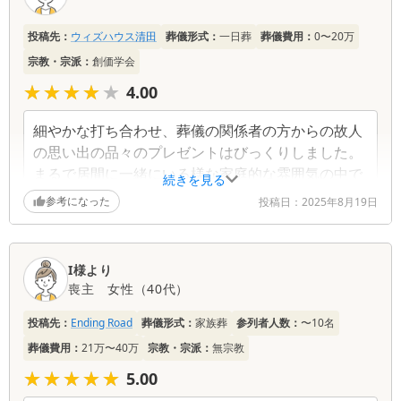
ミ
一
投稿先：
ウィズハウス清田
葬儀形式：
一日葬
葬儀費用：
0〜20万
覧
宗教・宗派：
創価学会
★★★★★
★★★★★
4.00
細やかな打ち合わせ、葬儀の関係者の方からの故人
の思い出の品々のプレゼントはびっくりしました。
まるで居間に一緒にいる様な家庭的な雰囲気の中で
続きを見る
最後までお見送りでき暖かいここで良かったね…と
参考になった
投稿日：
2025年8月19日
言える葬儀となりました。ありがとうございまし
た。いちえのお食事はやはり美味しいです。
I様より
喪主
女性
（
40代
）
投稿先：
Ending Road
葬儀形式：
家族葬
参列者人数：
〜10名
葬儀費用：
21万〜40万
宗教・宗派：
無宗教
★★★★★
★★★★★
5.00