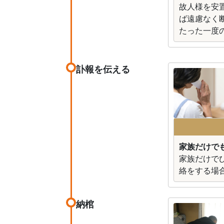
故人様を安
ば遠慮なく
たった一度
訃報を伝える
家族だけで
家族だけで
絡をする場
納棺