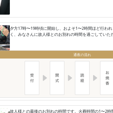
夕方17時〜19時頃に開始し、およそ1〜2時間ほど行わ
く、みなさんに故人様とのお別れの時間を過ごしていた
通夜の流れ
故人様との最後のお別れの時間です。火葬時間の1〜2時