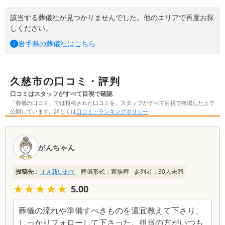
該当する葬儀社が見つかりませんでした。他のエリアで再度お探
しください。
岩手県
の葬儀社はこちら
久慈市の口コミ・評判
口コミはスタッフがすべて目視で確認
「葬儀の口コミ」では投稿された口コミを、スタッフがすべて目視で確認した上で
公開しています。詳しくは
口コミ・ランキングポリシー
口
コ
がんちゃん
ミ
一
投稿先：
ＪＡ新いわて
葬儀形式：
家族葬
参列者：
30
人未満
覧
★★★★★
★★★★★
5.00
葬儀の流れや準備すべきものを適宜教えて下さり、
しっかりフォローして下さった。担当の方がいつも