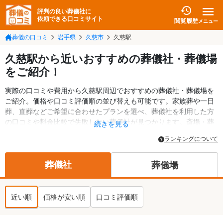
評判の良い葬儀社に
依頼できる口コミサイト
閲覧履歴
メニュー
葬儀の口コミ
岩手県
久慈市
久慈駅
久慈駅から近いおすすめの葬儀社・葬儀場
をご紹介！
実際の口コミや費用から久慈駅周辺でおすすめの葬儀社・葬儀場を
ご紹介。価格や口コミ評価順の並び替えも可能です。家族葬や一日
葬、直葬などご希望に合わせたプランを選べ、葬儀社を利用した方
の口コミや料金比較で失敗しない葬儀社が見つかります。斎場・葬
続きを見る
儀場の情報も検索可能。久慈市の葬儀情報や給付金についての情報
ランキングについて
も掲載しています。24時間の相談受付で深夜・早朝でも対応可能で
す。
葬儀社
葬儀場
近い順
価格が安い順
口コミ評価順