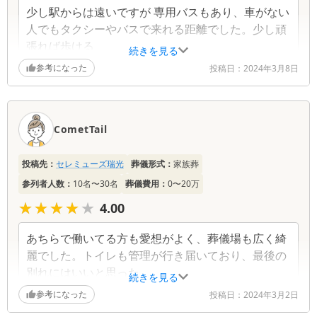
少し駅からは遠いですが 専用バスもあり、車がない
人でもタクシーやバスで来れる距離でした。少し頑
張れば歩ける
続きを見る
参考になった
投稿日：
2024年3月8日
CometTail
投稿先：
セレミューズ瑞光
葬儀形式：
家族葬
参列者人数：
10名〜30名
葬儀費用：
0〜20万
★★★★★
★★★★★
4.00
あちらで働いてる方も愛想がよく、葬儀場も広く綺
麗でした。トイレも管理が行き届いており、最後の
別れにはいいと思った
続きを見る
参考になった
投稿日：
2024年3月2日