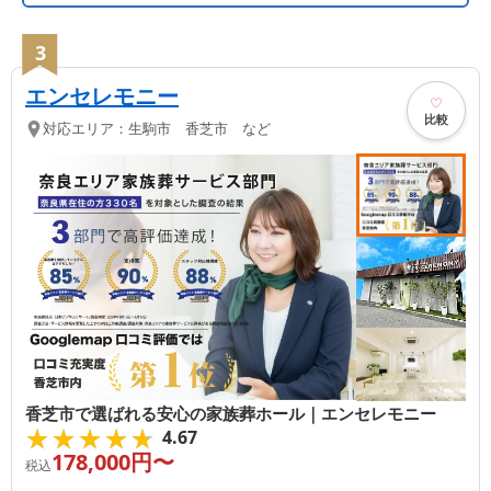
3
エンセレモニー
比較
対応エリア：
生駒市 香芝市 など
香芝市で選ばれる安心の家族葬ホール｜エンセレモニー
★★★★★
★★★★★
4.67
178,000
円〜
税込