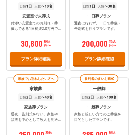
1日
〜10名
1日
〜30名
日数
人数
日数
人数
安置室で火葬式
一日葬プラン
付添い安置室でのお別れ・葬
通夜は行わず、一日で葬儀・
儀もできる1日税抜2.8万円で
告別式を行うプランです。
病院からずっと一緒に葬儀で
そこから出棺もできます。 直
30,800
200,000
税込
税込
葬代+安置室代で合理的なお葬
円〜
円〜
儀を。
プラン詳細確認
プラン詳細確認
家族でお別れしたい方へ
参列者の多いお葬式
家族葬
一般葬
2日
〜40名
2日
〜100名
日数
人数
日数
人数
家族葬プラン
一般葬プラン
通夜、告別式を行い、家族や
家族と親しい方でのご葬儀を
親族を中心として故人を見送
目的としたプランです。
るプランです。
250,000
385,000
税込
税込