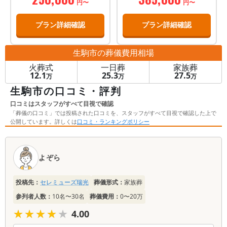
円〜
円〜
プラン詳細確認
プラン詳細確認
生駒市
の葬儀費用相場
火葬式
一日葬
家族葬
12.1
25.3
27.5
万
万
万
生駒市の口コミ・評判
口コミはスタッフがすべて目視で確認
「葬儀の口コミ」では投稿された口コミを、スタッフがすべて目視で確認した上で
公開しています。詳しくは
口コミ・ランキングポリシー
口
コ
よぞら
ミ
一
投稿先：
セレミューズ瑞光
葬儀形式：
家族葬
覧
参列者人数：
10名〜30名
葬儀費用：
0〜20万
★★★★★
★★★★★
4.00