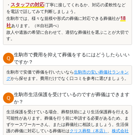
スタッフの対応
・
:丁寧に接してくれるか、対応の柔軟性など
を電話で話してみて判断しましょう。
18
生駒市では、様々な規模や形式の葬儀に対応できる葬儀社が
社
あります。（※自社調べ）
故人や遺族の希望に合わせて、適切な葬儀社を選ぶことが大切で
す。
生駒市で費用を抑えて葬儀をするにはどうしたらいい
Q
ですか？
生駒市で安価で葬儀を行いたいなら
生駒市の安い葬儀社ランキン
グ
から探せます。費用だけでなく口コミを参考に選びましょう。
生駒市生活保護を受けているのですが葬儀はできます
Q
か？
生活保護を受けている場合、葬祭扶助により生活保護葬を行える
可能性があります。葬儀を行う前に申請する必要があるため、ま
ずケースワーカーさん、または葬儀社に相談しましょう。生活保
護の葬儀に対応している葬儀社は
クリス葬祭（本店）
、
株式会社