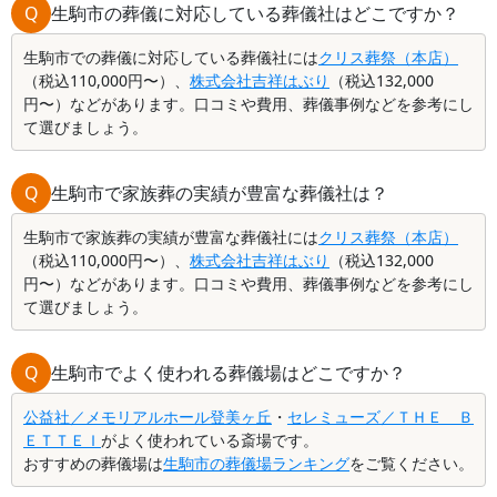
夜振る舞いなど、葬儀の際に気になる地域ごと
西地方で友引に葬儀を行う
Q
生駒市の葬儀に対応している葬儀社はどこですか？
の慣習についてもご紹介します。
てご紹介します。
生駒市での葬儀に対応している葬儀社には
クリス葬祭（本店）
（税込110,000円〜）、
株式会社吉祥はぶり
（税込132,000
円〜）などがあります。口コミや費用、葬儀事例などを参考にし
て選びましょう。
Q
生駒市で家族葬の実績が豊富な葬儀社は？
生駒市で家族葬の実績が豊富な葬儀社には
クリス葬祭（本店）
（税込110,000円〜）、
株式会社吉祥はぶり
（税込132,000
円〜）などがあります。口コミや費用、葬儀事例などを参考にし
て選びましょう。
Q
生駒市でよく使われる葬儀場はどこですか？
公益社／メモリアルホール登美ヶ丘
・
セレミューズ／ＴＨＥ Ｂ
ＥＴＴＥＩ
がよく使われている斎場です。
おすすめの葬儀場は
生駒市の葬儀場ランキング
をご覧ください。