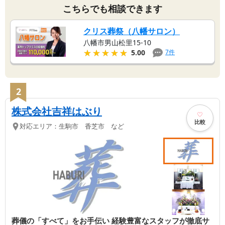
こちらでも相談できます
クリス葬祭（八幡サロン）
八幡市男山松里15-10
★★★★★
★★★★★
7
件
5.00
2
株式会社吉祥はぶり
比較
対応エリア：
生駒市 香芝市 など
葬儀の「すべて」をお手伝い 経験豊富なスタッフが徹底サ