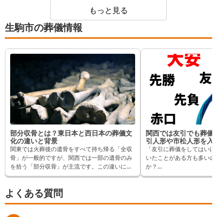
もっと見る
生駒市の葬儀情報
部分収骨とは？東日本と西日本の葬儀文
関西では友引でも葬儀
化の違いと背景
引人形や市松人形を入
関東では火葬後の遺骨をすべて持ち帰る「全収
「友引に葬儀をしてはいけ
骨」が一般的ですが、関西では一部の遺骨のみ
いたことがある方も多いの
を拾う「部分収骨」が主流です。この違いには
か？
歴史的背景があります。
確かに首都圏エリアを中心
で、友引に火葬場が休場と
よくある質問
この記事では、「部分収骨」と「全収骨」の違
しかし大阪府・京都府など
いや、それが地域ごとに生まれた背景について
は友引にも葬儀が行われる
詳しく解説します。また香典袋の水引の色や通
この記事では友引に葬儀を