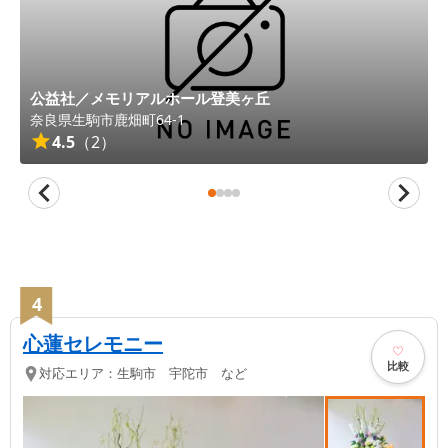
公益社／メモリアルホール登美ヶ丘
奈良県
生駒市
鹿畑町64-1
4.5
（
2
）
4
心蓮セレモニー
比較
対応エリア：
生駒市 宇陀市 など