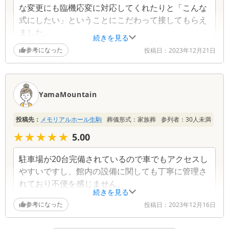
な変更にも臨機応変に対応してくれたりと「こんな
式にしたい」ということにこだわって接してもらえ
ました。
続きを見る
参考になった
投稿日：
2023年12月21日
YamaMountain
投稿先：
メモリアルホール生駒
葬儀形式：
家族葬
参列者：
30
人未満
★★★★★
★★★★★
5.00
駐車場が20台完備されているので車でもアクセスし
やすいですし、館内の設備に関しても丁寧に管理さ
れており不便を感じません。
続きを見る
参考になった
投稿日：
2023年12月16日