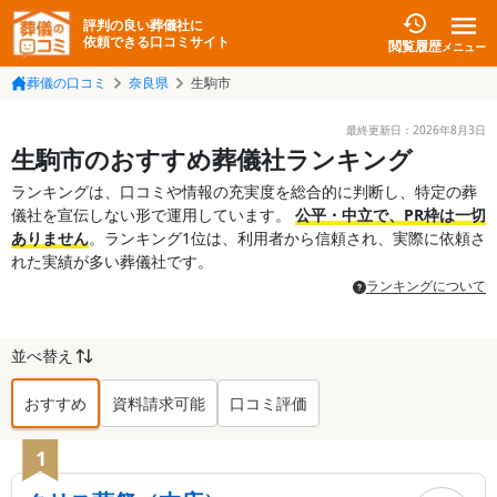
評判の良い葬儀社に
依頼できる口コミサイト
閲覧履歴
メニュー
葬儀の口コミ
奈良県
生駒市
最終更新日：
2026年8月3日
生駒市のおすすめ葬儀社ランキング
ランキングは、口コミや情報の充実度を総合的に判断し、特定の葬
儀社を宣伝しない形で運用しています。
公平・中立で、PR枠は一切
ありません
。ランキング1位は、利用者から信頼され、実際に依頼さ
れた実績が多い葬儀社です。
ランキングについて
並べ替え
おすすめ
資料請求可能
口コミ評価
生駒市
の葬儀社ランキング TOP
18
1