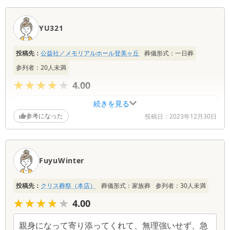
YU321
投稿先：
公益社／メモリアルホール登美ヶ丘
葬儀形式：
一日葬
参列者：
20
人未満
★★★★★
★★★★★
4.00
続きを見る
参考になった
投稿日：
2023年12月30日
FuyuWinter
投稿先：
クリス葬祭（本店）
葬儀形式：
家族葬
参列者：
30
人未満
★★★★★
★★★★★
4.00
親身になって寄り添ってくれて、無理強いせず、急