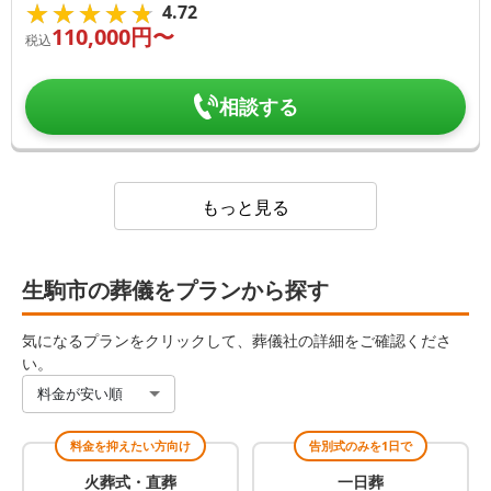
★★★★★
★★★★★
4.72
110,000
円〜
税込
相談する
もっと見る
生駒市の葬儀をプランから探す
気になるプランをクリックして、葬儀社の詳細をご確認くださ
い。
料金が安い順
料金を抑えたい方向け
告別式のみを1日で
火葬式・直葬
一日葬