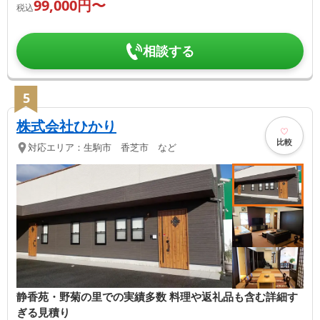
99,000
円〜
税込
相談する
5
株式会社ひかり
比較
対応エリア：
生駒市 香芝市 など
静香苑・野菊の里での実績多数 料理や返礼品も含む詳細す
ぎる見積り