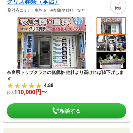
クリス葬祭（本店）
比較
対応エリア：
生駒市 生駒郡平群町 など
奈良県トップクラスの低価格 他社より高ければ値下げしま
す
★★★★★
★★★★★
4.88
110,000
円〜
税込
相談する