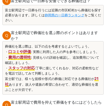
Q
富士駅周辺で一日葬を安価でできる葬儀社は？
富士駅周辺で一日葬を行うには近隣の市区町村から葬儀社を探す
必要があります。詳しくは
静岡県の一日葬ランキング
をご覧くだ
さい。
富士駅周辺で葬儀社を選ぶ際のポイントはあります
Q
か？
葬儀社を選ぶ際は、以下の点を考慮するとよいでしょう。
口コミや評価
・
: 実際に利用した人の声を参考にしましょう。
費用の透明性
・
: 見積もりの詳細を確認し、追加費用について
確認しましょう。
スタッフの対応
・
:丁寧に接してくれるか、対応の柔軟性など
を電話で話してみて判断しましょう。
21
富士駅では、様々な規模や形式の葬儀に対応できる葬儀社が
社
あります。故人や遺族の希望に合わせて、適切な葬儀社を選
ぶことが大切です。
富士駅周辺で費用を抑えて葬儀をするにはどうしたら
Q