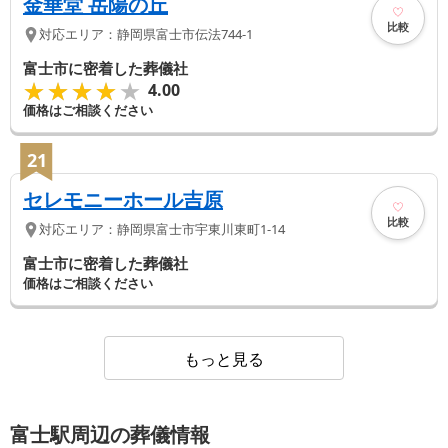
金華堂 岳陽の丘
比較
対応エリア：
静岡県
富士市
伝法744-1
富士市に密着した葬儀社
★★★★★
★★★★★
4.00
価格はご相談ください
21
セレモニーホール吉原
比較
対応エリア：
静岡県
富士市
宇東川東町1-14
富士市に密着した葬儀社
価格はご相談ください
もっと見る
富士駅周辺の葬儀情報