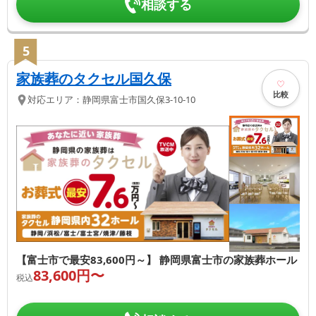
相談する
5
家族葬のタクセル国久保
比較
対応エリア：
静岡県
富士市
国久保3-10-10
【富士市で最安83,600円～】 静岡県富士市の家族葬ホール
83,600
円〜
税込