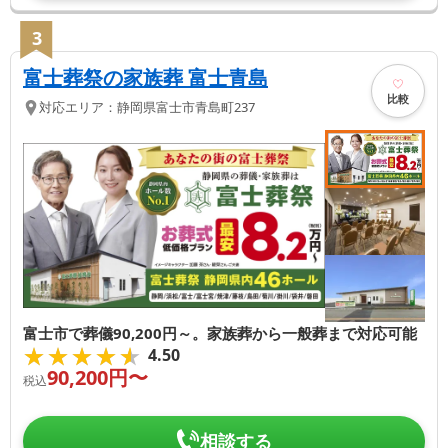
3
富士葬祭の家族葬 富士青島
比較
対応エリア：
静岡県
富士市
青島町237
富士市で葬儀90,200円～。家族葬から一般葬まで対応可能
★★★★★
★★★★★
4.50
90,200
円〜
税込
相談する