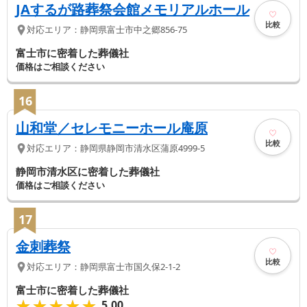
JAするが路葬祭会館メモリアルホール
比較
対応エリア：
静岡県
富士市
中之郷856-75
富士市に密着した葬儀社
価格はご相談ください
16
山和堂／セレモニーホール庵原
比較
対応エリア：
静岡県
静岡市清水区
蒲原4999-5
静岡市清水区に密着した葬儀社
価格はご相談ください
17
金刺葬祭
比較
対応エリア：
静岡県
富士市
国久保2-1-2
富士市に密着した葬儀社
★★★★★
★★★★★
5.00