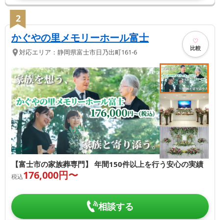
2
かぐやの里メモリーホール富士
比較
対応エリア：
静岡県
富士市
日乃出町161-6
【富士市の家族葬専門】 年間150件以上を行う安心の実績
176,000
円〜
税込
相談する