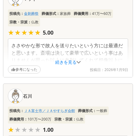
ミ
一
投稿先：
金刺葬祭
葬儀形式：
家族葬
葬儀費用：
41万〜60万
覧
宗教・宗派：
仏教
★★★★★
★★★★★
5.00
ささやかな形で故人を送りたいという方には最適だ
と思います。斎場は決して豪華で広いという事はあ
りませんが思った以上に参列してくれて想像以上に
続きを見る
はるかに賑やかになり故人も喜んだんじゃないかと
参考になった
投稿日：
2026年1月9日
思います。よくあるスタッフが色々やってくれると
いう事はないので親族が動く事も多いですが、担当
の方が色々教えてくれて無事葬儀を行う事ができま
石川
した。ベテランの担当さんなのでわからない事は聞
けばすぐ教えてくれるので特に困ったことはありま
せん。急に決めなければならず初めての事なので本
投稿先：
ＪＡ富士市／ＪＡやすらぎ会館
葬儀形式：
一般葬
当に助かりました。感謝しかありません。 ありがと
葬儀費用：
101万〜200万
宗教・宗派：
仏教
うございました。
★★★★★
★★★★★
1.00