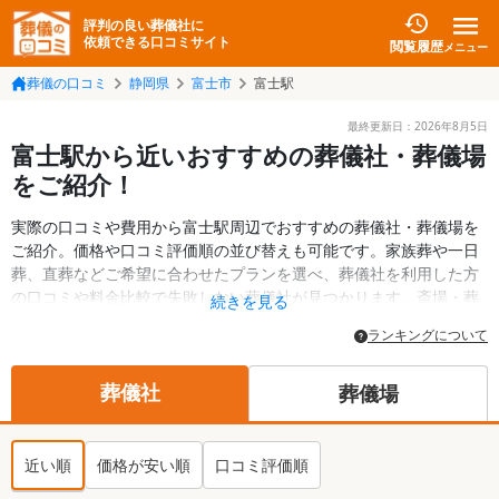
評判の良い葬儀社に
依頼できる口コミサイト
閲覧履歴
メニュー
葬儀の口コミ
静岡県
富士市
富士駅
最終更新日：
2026年8月5日
富士駅から近いおすすめの葬儀社・葬儀場
をご紹介！
実際の口コミや費用から富士駅周辺でおすすめの葬儀社・葬儀場を
ご紹介。価格や口コミ評価順の並び替えも可能です。家族葬や一日
葬、直葬などご希望に合わせたプランを選べ、葬儀社を利用した方
の口コミや料金比較で失敗しない葬儀社が見つかります。斎場・葬
続きを見る
儀場の情報も検索可能。富士市の葬儀情報や給付金についての情報
ランキングについて
も掲載しています。24時間の相談受付で深夜・早朝でも対応可能で
す。
葬儀社
葬儀場
近い順
価格が安い順
口コミ評価順