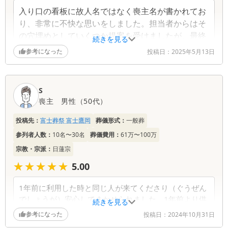
入り口の看板に故人名ではなく喪主名が書かれてお
り、非常に不快な思いをしました。担当者からはそ
の穴埋めとしていくつか提案を受けましたが、最終
続きを見る
的にその提案は撤回され、納得のいく解決には至り
参考になった
投稿日：
2025年5月13日
ませんでした。私には反省の様子が見られなかった
ので、この葬儀社を誰かに勧めたいとは思いませ
ん。
S
喪主
男性
（
50代
）
投稿先：
富士葬祭 富士鷹岡
葬儀形式：
一般葬
参列者人数：
10名〜30名
葬儀費用：
61万〜100万
宗教・宗派：
日蓮宗
★★★★★
★★★★★
5.00
1年前に利用した時と同じ人が来てくださり（ぐうぜん
でしょうが）安心してまかせられました。1年前より供
続きを見る
花のまわりのボリュームが少なかった。
参考になった
投稿日：
2024年10月31日
1年前より値上げがちょこちょこあった。物価高でしか