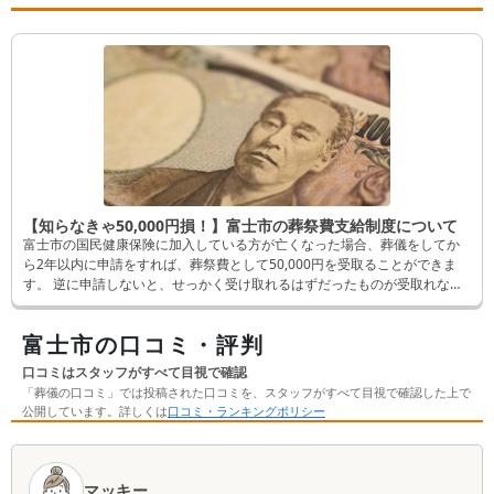
【知らなきゃ50,000円損！】富士市の葬祭費支給制度について
富士市の国民健康保険に加入している方が亡くなった場合、葬儀をしてか
ら2年以内に申請をすれば、葬祭費として50,000円を受取ることができま
す。 逆に申請しないと、せっかく受け取れるはずだったものが受取れなく
なってしまいます。 そんなことにならないよう、この記事では申請方法な
ど詳しく解説します。
富士市の口コミ・評判
口コミはスタッフがすべて目視で確認
「葬儀の口コミ」では投稿された口コミを、スタッフがすべて目視で確認した上で
公開しています。詳しくは
口コミ・ランキングポリシー
口
コ
マッキー