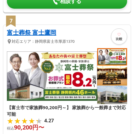
相談する
7
富士葬祭 富士鷹岡
比較
対応エリア：
静岡県
富士市
厚原1370
【富士市で家族葬90,200円～】 家族葬から一般葬まで対応
可能
★★★★★
★★★★★
4.27
90,200
円〜
税込