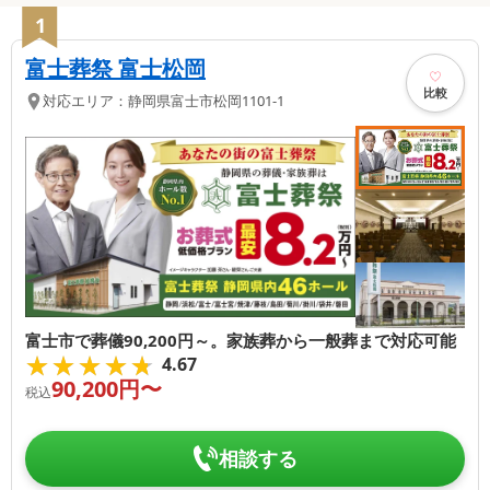
1
富士葬祭 富士松岡
比較
対応エリア：
静岡県
富士市
松岡1101-1
富士市で葬儀90,200円～。家族葬から一般葬まで対応可能
★★★★★
★★★★★
4.67
90,200
円〜
税込
相談する