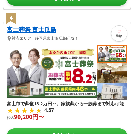
4
富士葬祭 富士瓜島
比較
対応エリア：
静岡県
富士市
瓜島町73-1
富士市で葬儀13.2万円～。家族葬から一般葬まで対応可能
★★★★★
★★★★★
4.57
90,200
円〜
税込