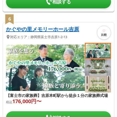
相談する
6
かぐやの里メモリーホール吉原
比較
対応エリア：
静岡県
富士市
吉原1-2-13
【富士市の家族葬】吉原本町駅から徒歩１分の家族葬式場
176,000
円〜
税込