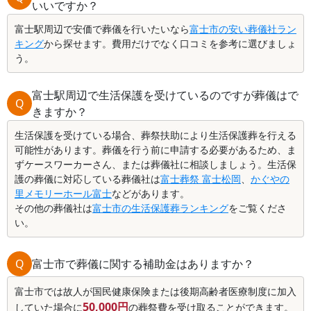
いいですか？
富士駅周辺で安価で葬儀を行いたいなら
富士市の安い葬儀社ラン
キング
から探せます。費用だけでなく口コミを参考に選びましょ
う。
富士駅周辺で生活保護を受けているのですが葬儀はで
Q
きますか？
生活保護を受けている場合、葬祭扶助により生活保護葬を行える
可能性があります。葬儀を行う前に申請する必要があるため、ま
ずケースワーカーさん、または葬儀社に相談しましょう。生活保
護の葬儀に対応している葬儀社は
富士葬祭 富士松岡
、
かぐやの
里メモリーホール富士
などがあります。
その他の葬儀社は
富士市の生活保護葬ランキング
をご覧くださ
い。
Q
富士市で葬儀に関する補助金はありますか？
富士市では故人が国民健康保険または後期高齢者医療制度に加入
50,000円
していた場合に
の葬祭費を受け取ることができます。