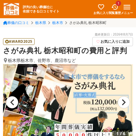
1
評判の良い葬儀社に
依頼できる口コミサイト
お気に入り
メニュー
閲覧履歴
葬儀の口コミ
栃木県
栃木市
さがみ典礼 栃木昭和町
最終更新日：
2026年8月7日
AWARD2025
お気に入りに追加
さがみ典礼 栃木昭和町の費用と評判
栃木県栃木市
、
佐野市
、
鹿沼市
など
1
/
6