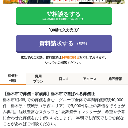
相談をする
※
さがみ典礼 栃木昭和町
につながります。
30秒で入力完了
資料請求する
（無料）
電話でのご相談、資料請求は
24時間365日
対応しております。
いつでもご相談ください。
葬儀社
費用
口コミ
アクセス
施設情報
情報
プラン
【栃木市で葬儀・家族葬】栃木市で選ばれる葬儀社
栃木市昭和町での葬儀を含む、グループ全体で年間葬儀実績40,000
件、栃木県・茨城県（県西エリア）で5,000件以上の葬儀を行うさが
み典礼。経験豊富なスタッフと1級葬祭ディレクターが、希望や予算
に合わせた葬儀をお手伝いいたします。 早朝でも深夜でもご心配な
ことがあればご相談ください。