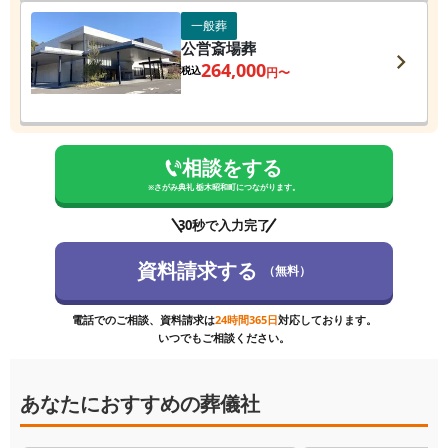
一般葬
公営斎場葬
264,000
税込
円〜
相談をする
※
さがみ典礼 栃木昭和町
につながります。
30秒で入力完了
資料請求する
（無料）
電話でのご相談、資料請求は
24時間365日
対応しております。
いつでもご相談ください。
あなたにおすすめの葬儀社