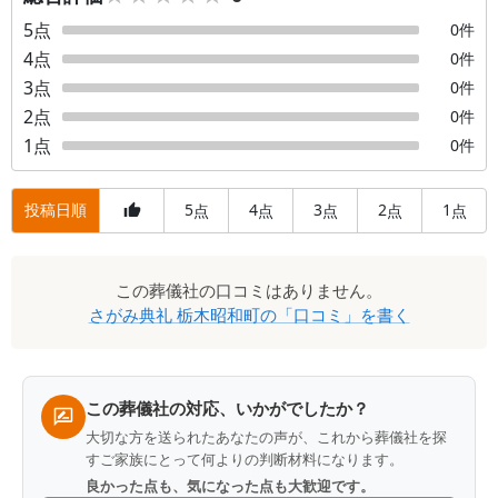
5
点
0
件
4
点
0
件
3
点
0
件
2
点
0
件
1
点
0
件
投稿日順
5
4
3
2
1
点
点
点
点
点
口
この
葬儀社
の口コミはありません。
コ
さがみ典礼 栃木昭和町
の「口コミ」を書く
ミ
一
覧
この葬儀社の対応、いかがでしたか？
大切な方を送られたあなたの声が、これから葬儀社を探
すご家族にとって何よりの判断材料になります。
良かった点も、気になった点も大歓迎です。