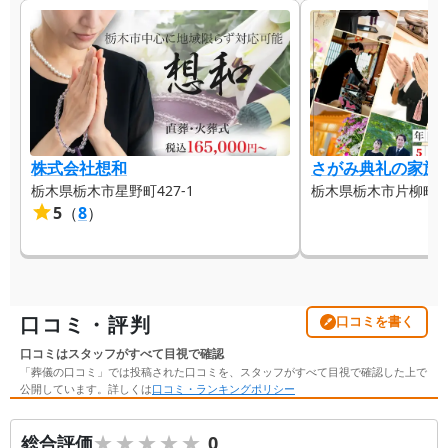
株式会社想和
さがみ典礼の家族葬
栃木県栃木市星野町427-1
栃木県栃木市片柳町5-6
5
（
8
）
口コミ・評判
口コミを書く
口コミはスタッフがすべて目視で確認
「葬儀の口コミ」では投稿された口コミを、スタッフがすべて目視で確認した上で
公開しています。詳しくは
口コミ・ランキングポリシー
★★★★★
★★★★★
総合評価
0