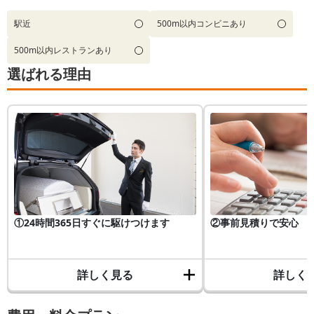
駅近
500m以内コンビニあり
500m以内レストランあり
選ばれる理由
①24時間365日すぐに駆けつけます
②事前見積りで安心
詳しく見る
詳しく