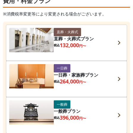
費用・料金プラン
※消費税率変更等により変更される場合がございます。
直葬・火葬式
直葬・火葬式プラン
132,000
税込
円〜
一日葬
一日葬・家族葬プラン
264,000
税込
円〜
一般葬
一般葬プラン
396,000
税込
円〜