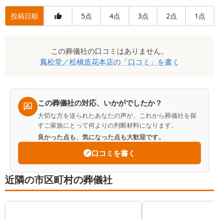
投稿日順
5
4
3
2
1
点
点
点
点
点
口
この
葬儀社
の口コミはありません。
コ
鳳松堂／松橋造花本店
の「口コミ」を書く
ミ
一
覧
この葬儀社の対応、いかがでしたか？
大切な方を送られたあなたの声が、これから葬儀社を探
すご家族にとって何よりの判断材料になります。
良かった点も、気になった点も大歓迎です。
口コミを書く
近隣の市区町村の葬儀社