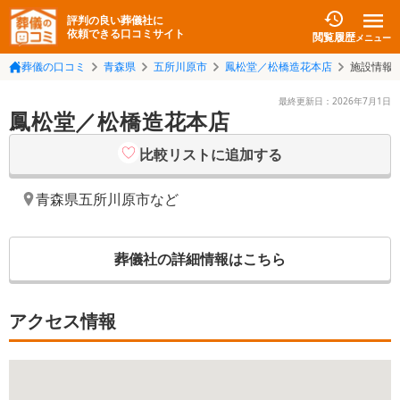
評判の良い葬儀社に
依頼できる口コミサイト
閲覧履歴
メニュー
葬儀の口コミ
青森県
五所川原市
鳳松堂／松橋造花本店
施設情報
最終更新日：
2026年7月1日
鳳松堂／松橋造花本店
比較リストに追加する
青森県五所川原市
など
葬儀社の詳細情報はこちら
アクセス情報