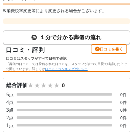
※消費税率変更等により変更される場合がございます。
１分で分かる葬儀の流れ
口コミ・評判
口コミを書く
口コミはスタッフがすべて目視で確認
「葬儀の口コミ」では投稿された口コミを、スタッフがすべて目視で確認した上で
公開しています。詳しくは
口コミ・ランキングポリシー
★★★★★
★★★★★
総合評価
0
5
点
0
件
4
点
0
件
3
点
0
件
2
点
0
件
1
点
0
件