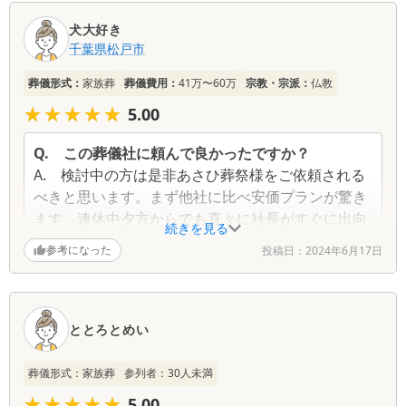
口
犬大好き
コ
千葉県
松戸市
ミ
一
葬儀形式：
家族葬
葬儀費用：
41万〜60万
宗教・宗派：
仏教
覧
★★★★★
★★★★★
5.00
Q.
この葬儀社に頼んで良かったですか？
A.
検討中の方は是非あさひ葬祭様をご依頼される
べきと思います。まず他社に比べ安価プランが驚き
ます。連休中夕方からでも直々に社長がすぐに出向
続きを見る
いて下さいましたし、家族間でどのようにしたいか
参考になった
投稿日：
2024年6月17日
迷った際に担当の社員様からのご提案がまさに全員
一致となりました。分からないことも、お願いした
いこともお電話です助言いただいたり・すぐに行動
手配してくださり本当に驚きです！感謝しかありま
ととろとめい
せんよ！プランも素晴らしいです！
葬儀形式：
家族葬
参列者：
30
人未満
Q.
故人との思い出を一つ教えてください
★★★★★
★★★★★
5.00