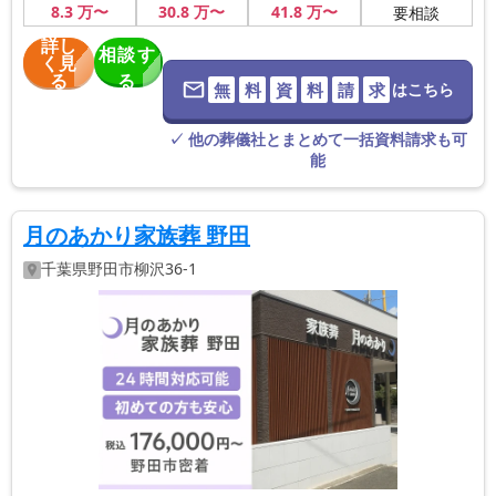
8
.3
万〜
30
.8
万〜
41
.8
万〜
要相談
詳し
相談す
く見
る
る
無
料
資
料
請
求
はこちら
※葬儀社に直
接つながりま
す。
✓ 他の葬儀社とまとめて一括資料請求も可
能
月のあかり家族葬 野田
千葉県
野田市
柳沢36-1