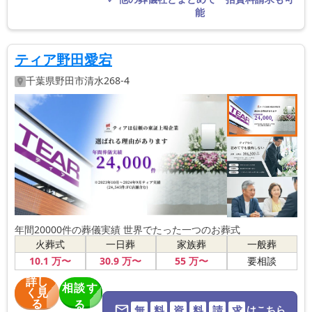
能
ティア野田愛宕
千葉県
野田市
清水268-4
年間20000件の葬儀実績 世界でたった一つのお葬式
火葬式
一日葬
家族葬
一般葬
10
.1
万〜
30
.9
万〜
55
万〜
要相談
詳し
相談す
く見
る
る
無
料
資
料
請
求
はこちら