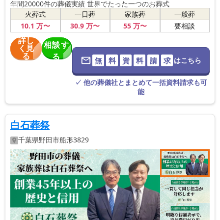
年間20000件の葬儀実績 世界でたった一つのお葬式
火葬式
一日葬
家族葬
一般葬
10
.1
万〜
30
.9
万〜
55
万〜
要相談
詳し
相談す
く見
る
る
無
料
資
料
請
求
はこちら
※葬儀社に直
接つながりま
す。
✓ 他の葬儀社とまとめて一括資料請求も可
能
白石葬祭
千葉県
野田市
船形3829