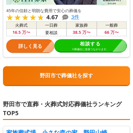
45年の信頼と明朗な費用で安心の葬儀を
★★★★★
★★★★★
4.67
3
件
火葬式
一日葬
家族葬
一般葬
16
.5
万〜
38
.5
万〜
66
万〜
要相談
相談する
詳しく見る
※葬儀社に直接つながります。
野田市で葬儀社を探す
野田市で直葬・火葬式対応葬儀社ランキング
TOP5
家族葬式場 小さな森の家 野田山崎