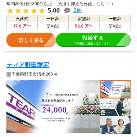
年間葬儀施行800件以上 「負担を抑えた葬儀」ならココ
★★★★★
★★★★★
5.00
6
件
火葬式
一日葬
家族葬
一般葬
17
.6
万〜
52
.8
万〜
要相談
要相談
相談する
詳しく見る
※葬儀社に直接つながります。
ティア野田愛宕
千葉県
野田市
清水268-4