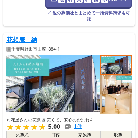
※葬儀社に直
接つながりま
す。
✓ 他の葬儀社とまとめて一括資料請求も可
能
花想庵 結
千葉県
野田市
山崎1884-1
お花屋さんの花祭壇 安くて、安心のお別れを
★★★★★
★★★★★
5.00
1
件
火葬式
一日葬
家族葬
一般葬