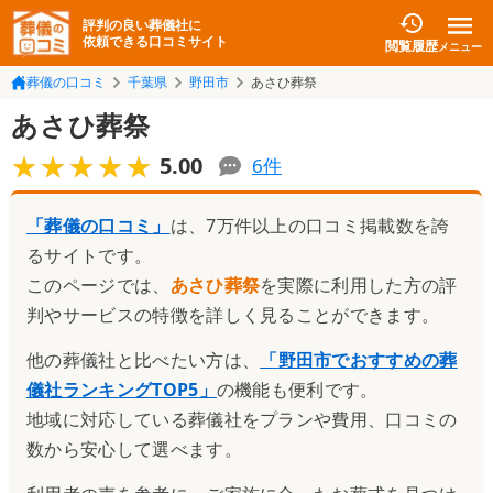
評判の良い葬儀社に
依頼できる口コミサイト
閲覧履歴
メニュー
葬儀の口コミ
千葉県
野田市
あさひ葬祭
あさひ葬祭
★★★★★
★★★★★
5.00
6
件
「葬儀の口コミ」
は、7万件以上の口コミ掲載数を誇
るサイトです。
このページでは、
あさひ葬祭
を実際に利用した方の評
判やサービスの特徴を詳しく見ることができます。
他の葬儀社と比べたい方は、
「
野田市でおすすめの葬
儀社ランキングTOP5
」
の機能も便利です。
地域に対応している葬儀社をプランや費用、口コミの
数から安心して選べます。