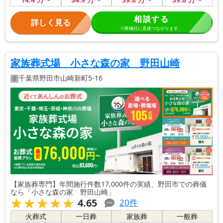
相談する
詳しく見る
※葬儀社に直接つながります。
家族葬式場 小さな森の家 野田山崎
千葉県
野田市
山崎新町5-16
【家族葬専門】年間施行件数17,000件の実績、野田市での葬儀
なら「小さな森の家 野田山崎」
★★★★★
★★★★★
4.65
20
件
火葬式
一日葬
家族葬
一般葬