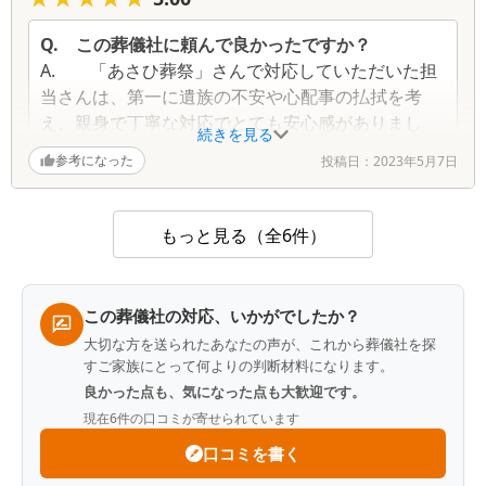
A.
代表を勤めていた故人は日曜休みのみで忙しな
がらも、家族旅行や地元同級生と会食や旅行などあ
Q.
この葬儀社に頼んで良かったですか？
ちこちに顔を出していました。写真が沢山溢れてい
A.
「あさひ葬祭」さんで対応していただいた担
ます。
当さんは、第一に遺族の不安や心配事の払拭を考
Q.
葬儀社をどのように探しましたか？
え、親身で丁寧な対応でとても安心感がありまし
続きを見る
A.
亡くなるまで時間が少しありましたので、ネッ
た。
参考になった
投稿日：
2023年5月7日
トで各社基本的な料金を探し見たり、資料請求おり
疑問に思うことも、とても聞きやすく、すぐに対
ました。故人の母が存命でしたので義弟が祖母に話
応してくれるので、とても助かりました。
を聞き、あさひ葬祭様にご連絡した次第です。
実際に、提示価格のままで契約し、その後も追加
もっと見る（全6件）
料金もなく、家族全員が葬儀から四十九日までを安
心して執り行うことができました。
家族が亡くなって、失意と不安に苛まされる時
この葬儀社の対応、いかがでしたか？
に、心強い存在でした。
大切な方を送られたあなたの声が、これから葬儀社を探
本当に、有難うございました。
すご家族にとって何よりの判断材料になります。
良かった点も、気になった点も大歓迎です。
Q.
葬儀社をどのように探しましたか？
現在
6
件の口コミが寄せられています
A.
基礎疾患のある母が他界し、病院の霊安室
で、急遽、葬儀社を探すことになりました。
口コミを書く
最初は、病院の霊安室でお世話になった葬儀社に