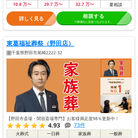
10
.8
万〜
29
.7
万〜
32
.7
万〜
要相談
相談する
詳しく見る
※葬儀社に直接つながります。
東葛福祉葬祭（野田店）
千葉県
野田市
尾崎2222-32
【野田市斎場・関宿斎場専門】お客様満足度98％更新中！
★★★★★
★★★★★
4.93
73
件
火葬式
一日葬
家族葬
一般葬