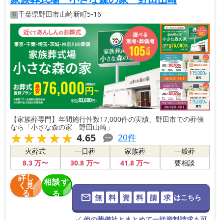
千葉県
野田市
山崎新町5-16
【家族葬専門】年間施行件数17,000件の実績、野田市での葬儀
なら「小さな森の家 野田山崎」
★★★★★
★★★★★
4.65
20
件
火葬式
一日葬
家族葬
一般葬
8
.3
万〜
30
.8
万〜
41
.8
万〜
要相談
詳し
相談す
く見
る
る
無
料
資
料
請
求
はこちら
※葬儀社に直
接つながりま
す。
✓ 他の葬儀社とまとめて一括資料請求も可