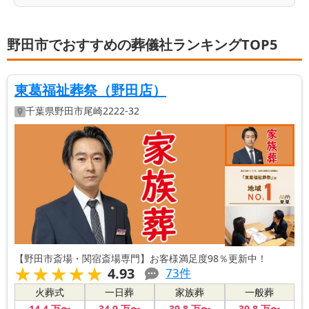
しようと考えましたが、ネットで検索をすると、地
元でも複数の葬儀社が見つかりました。
野田市でおすすめの葬儀社ランキングTOP5
目星を付けた業者さんについて、お寺さんに相談
した結果、追加料金等がなく、地元密着型の良い業
者さんとのことから「あさひ葬祭」さんに決定しま
東葛福祉葬祭（野田店）
した。
千葉県
野田市
尾崎2222-32
【野田市斎場・関宿斎場専門】お客様満足度98％更新中！
★★★★★
★★★★★
4.93
73
件
火葬式
一日葬
家族葬
一般葬
14
.4
万〜
34
.9
万〜
39
.8
万〜
39
.8
万〜