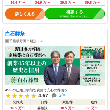
14
.4
万〜
34
.9
万〜
39
.8
万〜
39
.8
万〜
相談する
詳しく見る
※葬儀社に直接つながります。
白石葬祭
千葉県
野田市
船形3829
45年の信頼と明朗な費用で安心の葬儀を
★★★★★
★★★★★
4.67
3
件
火葬式
一日葬
家族葬
一般葬
16
.5
万〜
38
.5
万〜
66
万〜
要相談