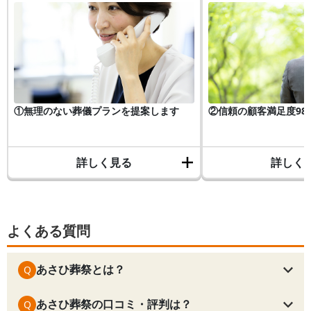
①無理のない葬儀プランを提案します
②信頼の顧客満足度98
詳しく見る
詳しく
よくある質問
あさひ葬祭とは？
Q
あさひ葬祭の口コミ・評判は？
Q