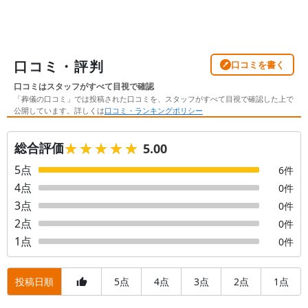
口コミ・評判
口コミを書く
口コミはスタッフがすべて目視で確認
「葬儀の口コミ」では投稿された口コミを、スタッフがすべて目視で確認した上で
公開しています。詳しくは
口コミ・ランキングポリシー
★★★★★
★★★★★
総合評価
5.00
5
点
6
件
4
点
0
件
3
点
0
件
2
点
0
件
1
点
0
件
投稿日順
5
4
3
2
1
点
点
点
点
点