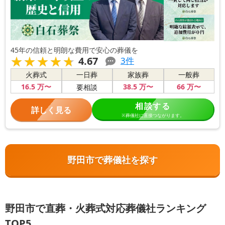
45年の信頼と明朗な費用で安心の葬儀を
★★★★★
★★★★★
4.67
3
件
火葬式
一日葬
家族葬
一般葬
16
.5
万〜
38
.5
万〜
66
万〜
要相談
相談する
詳しく見る
※葬儀社に直接つながります。
野田市で葬儀社を探す
野田市で直葬・火葬式対応葬儀社ランキング
TOP5