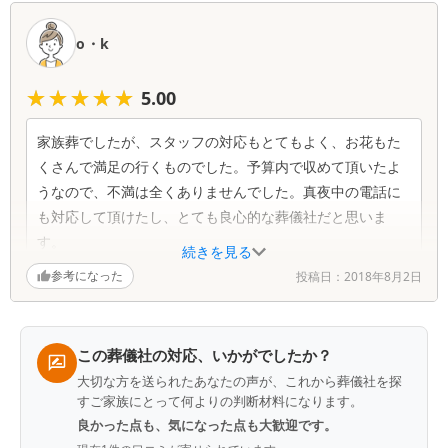
口
コ
o・k
ミ
一
★★★★★
★★★★★
5.00
覧
家族葬でしたが、スタッフの対応もとてもよく、お花もた
くさんで満足の行くものでした。予算内で収めて頂いたよ
うなので、不満は全くありませんでした。真夜中の電話に
も対応して頂けたし、とても良心的な葬儀社だと思いま
す。
続きを見る
参考になった
投稿日：
2018年8月2日
この葬儀社の対応、いかがでしたか？
大切な方を送られたあなたの声が、これから葬儀社を探
すご家族にとって何よりの判断材料になります。
良かった点も、気になった点も大歓迎です。