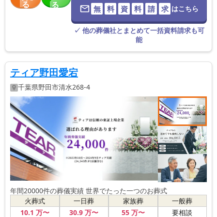
る
る
無
料
資
料
請
求
はこちら
※葬儀社に直
接つながりま
す。
✓ 他の葬儀社とまとめて一括資料請求も可
能
ティア野田愛宕
千葉県
野田市
清水268-4
年間20000件の葬儀実績 世界でたった一つのお葬式
火葬式
一日葬
家族葬
一般葬
10
.1
万〜
30
.9
万〜
55
万〜
要相談