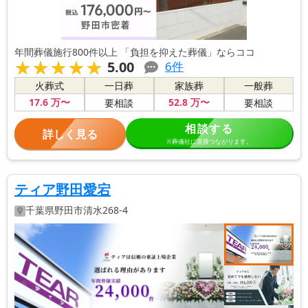
年間葬儀施行800件以上 「負担を抑えた葬儀」ならココ
★★★★★
★★★★★
5.00
6
件
火葬式
一日葬
家族葬
一般葬
17
.6
万〜
52
.8
万〜
要相談
要相談
相談する
詳しく見る
※葬儀社に直接つながります。
ティア野田愛宕
千葉県
野田市
清水268-4