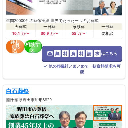
年間20000件の葬儀実績 世界でたった一つのお葬式
火葬式
一日葬
家族葬
一般葬
10
.1
万〜
30
.9
万〜
55
万〜
要相談
詳し
相談す
く見
る
る
無
料
資
料
請
求
はこちら
※葬儀社に直
接つながりま
す。
✓ 他の葬儀社とまとめて一括資料請求も可
能
白石葬祭
千葉県
野田市
船形3829