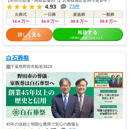
【野田市斎場・関宿斎場専門】お客様満足度98％更新中！
★★★★★
★★★★★
4.93
73
件
火葬式
一日葬
家族葬
一般葬
14
.4
万〜
34
.9
万〜
39
.8
万〜
39
.8
万〜
相談する
詳しく見る
※葬儀社に直接つながります。
白石葬祭
千葉県
野田市
船形3829
45年の信頼と明朗な費用で安心の葬儀を