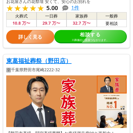
お花屋さんの花祭壇 安くて、安心のお別れを
★★★★★
★★★★★
5.00
1
件
火葬式
一日葬
家族葬
一般葬
10
.8
万〜
29
.7
万〜
32
.7
万〜
要相談
相談する
詳しく見る
※葬儀社に直接つながります。
東葛福祉葬祭（野田店）
千葉県
野田市
尾崎2222-32