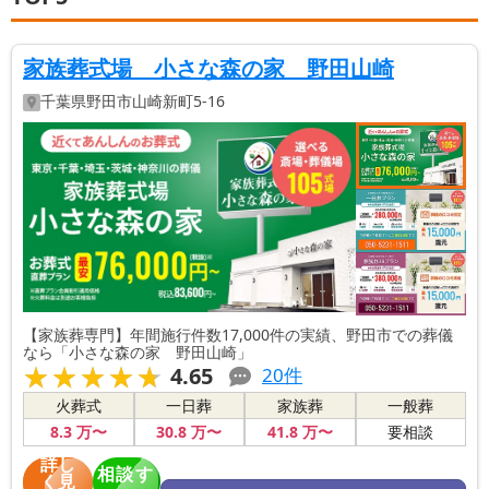
家族葬式場 小さな森の家 野田山崎
千葉県
野田市
山崎新町5-16
【家族葬専門】年間施行件数17,000件の実績、野田市での葬儀
なら「小さな森の家 野田山崎」
★★★★★
★★★★★
4.65
20
件
火葬式
一日葬
家族葬
一般葬
8
.3
万〜
30
.8
万〜
41
.8
万〜
要相談
詳し
相談す
く見