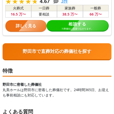
★★★★★
★★★★★
4.67
3
件
火葬式
一日葬
家族葬
一般葬
16
.5
万〜
38
.5
万〜
66
万〜
要相談
相談する
詳しく見る
※葬儀社に直接つながります。
野田市で直葬対応の葬儀社を探す
特徴
野田市に密着した葬儀社
丸美ホールは野田市に密着した葬儀社です。24時間365日、お迎え
も事前相談にも対応しています。
よくある質問