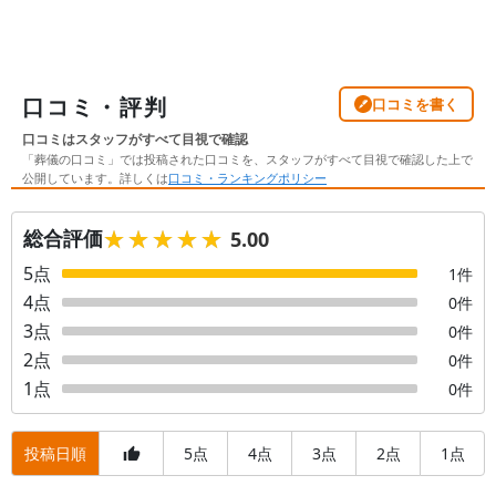
口コミ・評判
口コミを書く
口コミはスタッフがすべて目視で確認
「葬儀の口コミ」では投稿された口コミを、スタッフがすべて目視で確認した上で
公開しています。詳しくは
口コミ・ランキングポリシー
★★★★★
★★★★★
総合評価
5.00
5
点
1
件
4
点
0
件
3
点
0
件
2
点
0
件
1
点
0
件
投稿日順
5
4
3
2
1
点
点
点
点
点