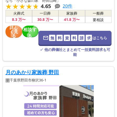
なら「小さな森の家 野田山崎」
★★★★★
★★★★★
4.65
20
件
火葬式
一日葬
家族葬
一般葬
8
.3
万〜
30
.8
万〜
41
.8
万〜
要相談
詳し
相談す
く見
る
る
無
料
資
料
請
求
はこちら
※葬儀社に直
接つながりま
す。
✓ 他の葬儀社とまとめて一括資料請求も可
能
月のあかり家族葬 野田
千葉県
野田市
柳沢36-1