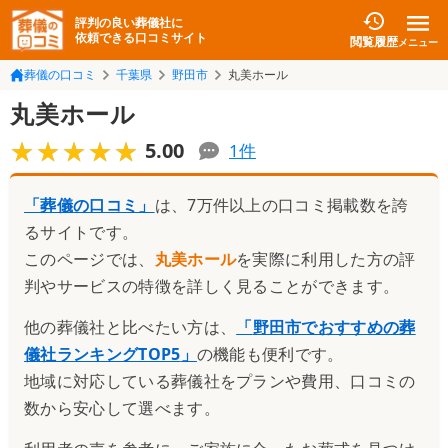
評判の良い葬儀社に
依頼できる口コミサイト
閲覧履歴
メニュー
葬儀の口コミ
千葉県
野田市
丸美ホール
丸美ホール
★★★★★
★★★★★
5.00
1
件
「葬儀の口コミ」
は、7万件以上の口コミ掲載数を誇
るサイトです。
このページでは、
丸美ホール
を実際に利用した方の評
判やサービスの特徴を詳しく見ることができます。
他の葬儀社と比べたい方は、
「
野田市でおすすめの葬
儀社ランキングTOP5
」
の機能も便利です。
地域に対応している葬儀社をプランや費用、口コミの
数から安心して選べます。