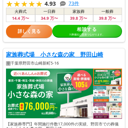
★★★★★
★★★★★
4.93
73
件
火葬式
一日葬
家族葬
一般葬
14
.4
万〜
34
.9
万〜
39
.8
万〜
39
.8
万〜
相談する
詳しく見る
※葬儀社に直接つながります。
家族葬式場 小さな森の家 野田山崎
千葉県
野田市
山崎新町5-16
【家族葬専門】年間施行件数17,000件の実績、野田市での葬儀