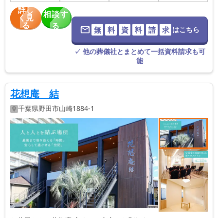
詳し
相談す
く見
る
る
無
料
資
料
請
求
はこちら
※葬儀社に直
接つながりま
す。
✓ 他の葬儀社とまとめて一括資料請求も可
能
花想庵 結
千葉県
野田市
山崎1884-1