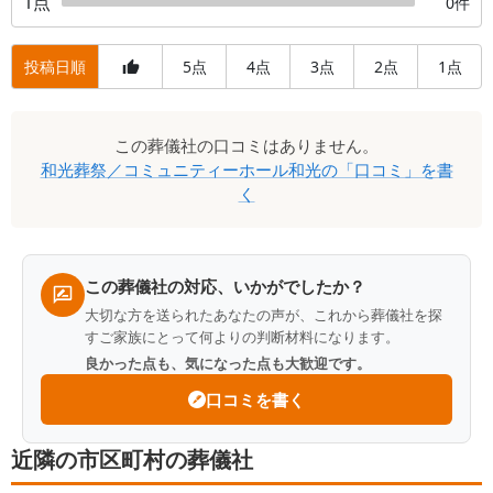
1
点
0
件
投稿日順
5
4
3
2
1
点
点
点
点
点
口
この
葬儀社
の口コミはありません。
コ
和光葬祭／コミュニティーホール和光
の「口コミ」を書
ミ
く
一
覧
この葬儀社の対応、いかがでしたか？
大切な方を送られたあなたの声が、これから葬儀社を探
すご家族にとって何よりの判断材料になります。
良かった点も、気になった点も大歓迎です。
口コミを書く
近隣の市区町村の葬儀社