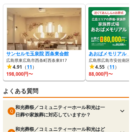
サンセルモ玉泉院 西条東会館
あおばメモリアル（
広島県東広島市西条町西条東817
広島県広島市安佐南区上安
4.91
（
11
）
4.55
（
11
）
198,000
円〜
88,000
円〜
よくある質問
和光葬祭／コミュニティーホール和光は一
Q
日葬や家族葬に対応していますか？
和光葬祭／コミュニティーホール和光はど