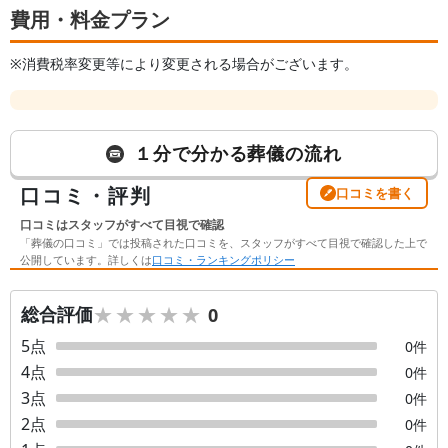
費用・料金プラン
※消費税率変更等により変更される場合がございます。
１分で分かる葬儀の流れ
口コミ・評判
口コミを書く
口コミはスタッフがすべて目視で確認
「葬儀の口コミ」では投稿された口コミを、スタッフがすべて目視で確認した上で
公開しています。詳しくは
口コミ・ランキングポリシー
★★★★★
★★★★★
総合評価
0
5
点
0
件
4
点
0
件
3
点
0
件
2
点
0
件