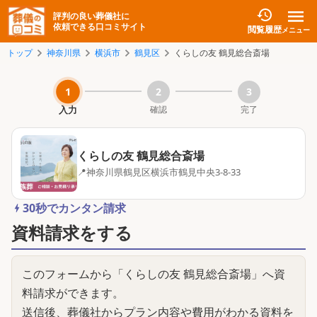
評判の良い葬儀社に
依頼できる口コミサイト
閲覧履歴
メニュー
トップ
神奈川県
横浜市
鶴見区
くらしの友 鶴見総合斎場
1
2
3
確認
完了
入力
くらしの友 鶴見総合斎場
📍
神奈川県
鶴見区
横浜市
鶴見中央3-8-33
30秒でカンタン請求
資料請求をする
このフォームから「
くらしの友 鶴見総合斎場
」へ資
料請求ができます。
送信後、葬儀社からプラン内容や費用がわかる資料を