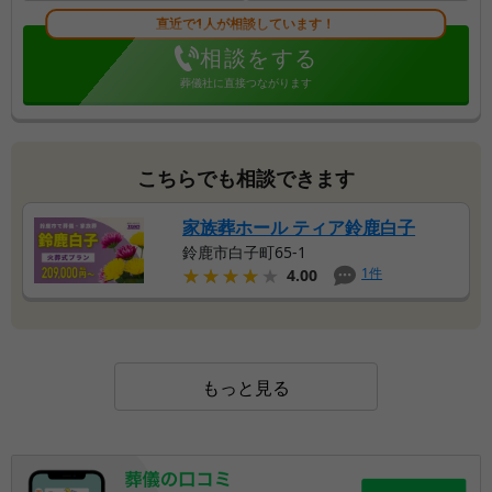
直近で1人が相談しています！
相談をする
葬儀社に直接つながります
こちらでも相談できます
家族葬ホール ティア鈴鹿白子
鈴鹿市白子町65-1
★★★★★
★★★★★
1
件
4.00
もっと見る