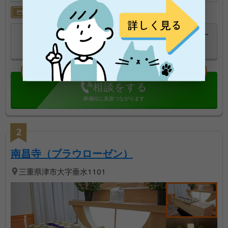
が事情を聞いた担当の方が火葬場へ移動するときに家の
カード対応
前を通れるように手配してくれました。 感謝しかありま
せん。 最初から最後まで本当に親身に対応していただき
ありがとうございました。
比較リストに追加す
葬儀社の詳細へ
る
直近で2人が相談しています！
相談をする
葬儀社に直接つながります
2
【第
2
位】
| 南が丘駅からタク
南昌寺（ブラウローゼン）
三重県
津市
大字垂水1101