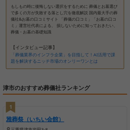
もしもの時に後悔しない選択をするために 葬儀とお墓選び
で多くの方が失敗する落とし穴を徹底解説 国内最大手の葬
儀社&お墓の口コミサイト 「葬儀の口コミ」「お墓の口コ
ミ」運営社代表による、 損しないために知っておきたい、
葬儀・お墓の基礎知識
【インタビュー記事】
「葬儀業界のインフラ企業」を目指して！AI活用で課
題を解決するニッチ市場のオンリーワンとは
津市のおすすめ葬儀社ランキング
1
【第
1
位】
| 【津市で家族葬】「
雅葬祭（いちい会館）
三重県
津市
岩田3-8