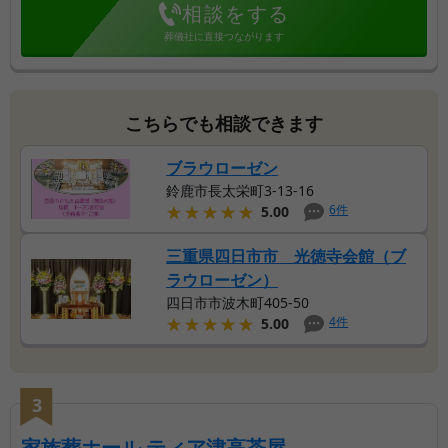
相談をする
葬儀社に直接つながります
こちらでも相談できます
ブラウローゼン
鈴鹿市長太栄町3-13-16
★★★★★
★★★★★
6
件
5.00
三重県四日市市 光徳寺会館（ブ
ラウローゼン）
四日市市波木町405-50
★★★★★
★★★★★
4
件
5.00
3
【第
3
位】
| 【津市で葬儀
家族葬ホール ティア津高茶屋