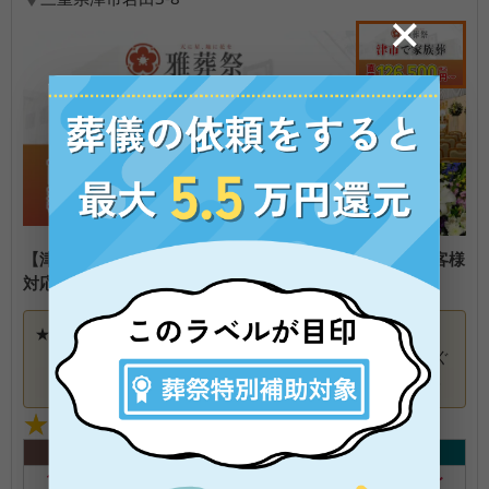
【津市で家族葬】「親切・穏やか」をモットーとしたお客様
対応
★
5
今回は、父が急になくなりコチラでお世話になりまし
た。 とにかく対応力がすごい！！ 急な内容変更にもすぐ
に対応してくれました。 また、本当に急だったので何も
口コミの続きを見る
分からない状態だったのですがしっかりと説明していた
★★★★★
★★★★★
3
件
4.67
だき色々な手続きも丁寧に教えてくれました。 1番うれし
かったのは、亡くなったあと病院から一度も家に連れて
火葬式
一日葬
家族葬
一般葬
帰ってあげることがでず母はすごく後悔していたのです
12
.6
万〜
32
.7
万〜
40
.4
万〜
59
.1
万〜