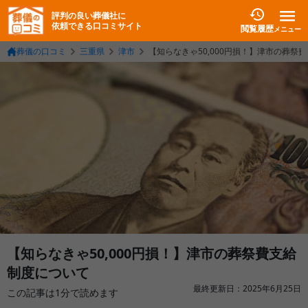
評判の良い葬儀社に
依頼できる口コミサイト
閲覧履歴
メニュー
葬儀の口コミ
三重県
津市
【知らなきゃ50,000円損！】津市の葬祭
【知らなきゃ50,000円損！】津市の葬祭費支給
制度について
最終更新日：
2025年6月25日
この記事は
1
分で読めます