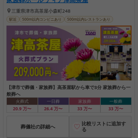
三重県
津市
高茶屋小森町248
駅近
500m以内コンビニあり
500m以内レストランあり
【津市で葬儀・家族葬】高茶屋駅から車で3分 家族葬から一
般葬へ
火葬式
一日葬
家族葬
一般葬
20
.9
万〜
26
.4
万〜
33
万〜
33
万〜
比較リストに追加す
葬儀社の詳細へ
る