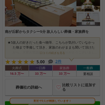
南が丘駅からタクシー5分 故人らしい葬儀・家族葬を
★
5
故人の好きだった食べ物等、こちらが気付いていなかっ
た物まで準備して頂き、家族のわがままも聞いて頂けた
から。大変お世話になりました。ありがとうございまし
口コミの続きを見る
た。
★★★★★
★★★★★
2
件
5.00
火葬式
一日葬
家族葬
一般葬
16
.5
万〜
33
万〜
33
万〜
要相談
比較リストに追加す
葬儀社の詳細へ
る
直近で2人が相談しています！