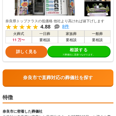
奈良県トップクラスの低価格 他社より高ければ値下げします
★★★★★
★★★★★
4.88
8
件
火葬式
一日葬
家族葬
一般葬
11
万〜
要相談
要相談
要相談
相談する
詳しく見る
※葬儀社に直接つながります。
奈良市で直葬対応の葬儀社を探す
特徴
奈良市に密着した葬儀社