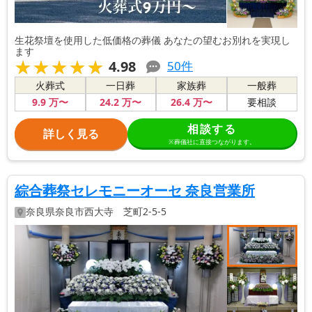
生花祭壇を使用した低価格の葬儀 あなたの望むお別れを実現し
ます
★★★★★
★★★★★
4.98
50
件
火葬式
一日葬
家族葬
一般葬
9
.9
万〜
24
.2
万〜
26
.4
万〜
要相談
相談する
詳しく見る
※葬儀社に直接つながります。
綜合葬祭セレモニーオーセ 奈良営業所
奈良県
奈良市
西大寺 芝町2-5-5