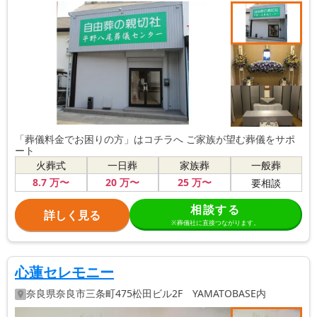
「葬儀料金でお困りの方」はコチラへ ご家族が望む葬儀をサポ
ート
火葬式
一日葬
家族葬
一般葬
8
.7
万〜
20
万〜
25
万〜
要相談
相談する
詳しく見る
※葬儀社に直接つながります。
心蓮セレモニー
奈良県
奈良市
三条町475松田ビル2F YAMATOBASE内