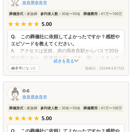
奈良県
奈良市
ミ
一
葬儀形式：
家族葬
参列者人数：
30名〜50名
葬儀費用：
61万〜100万
覧
★★★★★
★★★★★
5.00
Q.
この葬儀社に依頼してよかったですか？感想や
エピソードを教えてください。
A.
アクセスは近鉄、JRの両奈良駅からバスで20分
程の所にあり、駐車場も広いです。優しいスタッフ
続きを見る
の方が細やかな配慮をしてくださります。
参考になった
投稿日：
2024年4月15日
O.G
奈良県
奈良市
葬儀形式：
家族葬
参列者人数：
30名〜50名
葬儀費用：
61万〜100万
★★★★★
★★★★★
5.00
Q.
この葬儀社に依頼してよかったですか？感想や