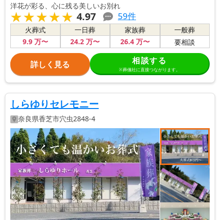
洋花が彩る、心に残る美しいお別れ
★★★★★
★★★★★
4.97
59
件
火葬式
一日葬
家族葬
一般葬
9
.9
万〜
24
.2
万〜
26
.4
万〜
要相談
相談する
詳しく見る
※葬儀社に直接つながります。
しらゆりセレモニー
奈良県
香芝市
穴虫2848-4