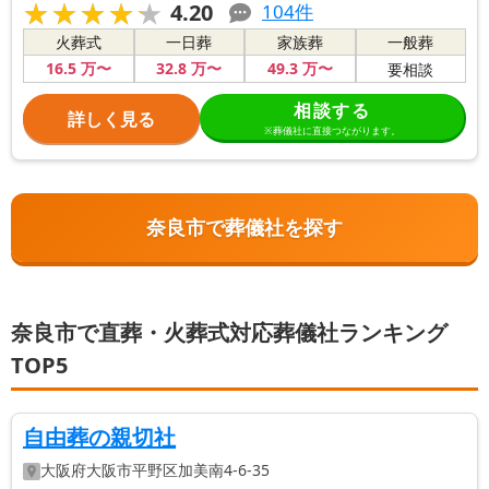
★★★★★
★★★★★
4.20
104
件
火葬式
一日葬
家族葬
一般葬
16
.5
万〜
32
.8
万〜
49
.3
万〜
要相談
相談する
詳しく見る
※葬儀社に直接つながります。
奈良市で葬儀社を探す
奈良市で直葬・火葬式対応葬儀社ランキング
TOP5
自由葬の親切社
大阪府
大阪市平野区
加美南4-6-35