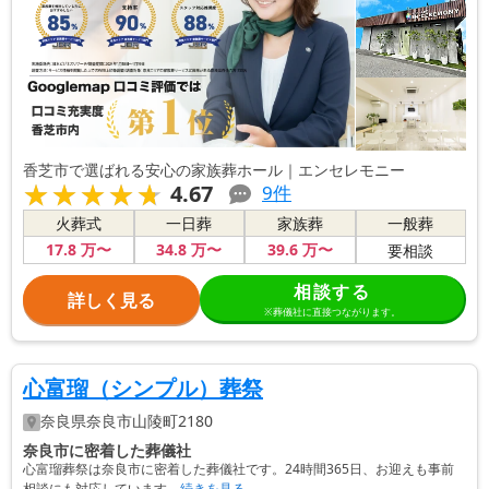
香芝市で選ばれる安心の家族葬ホール｜エンセレモニー
★★★★★
★★★★★
4.67
9
件
火葬式
一日葬
家族葬
一般葬
17
.8
万〜
34
.8
万〜
39
.6
万〜
要相談
相談する
詳しく見る
※葬儀社に直接つながります。
心富瑠（シンプル）葬祭
奈良県
奈良市
山陵町2180
奈良市に密着した葬儀社
心富瑠葬祭は奈良市に密着した葬儀社です。24時間365日、お迎えも事前
相談にも対応しています。
続きを見る