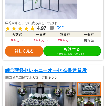
洋花が彩る、心に残る美しいお別れ
★★★★★
★★★★★
4.97
59
件
火葬式
一日葬
家族葬
一般葬
9
.9
万〜
24
.2
万〜
26
.4
万〜
要相談
相談する
詳しく見る
※葬儀社に直接つながります。
綜合葬祭セレモニーオーセ 奈良営業所
奈良県
奈良市
西大寺 芝町2-5-5