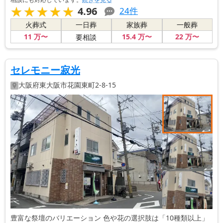
★★★★★
★★★★★
4.96
24
件
火葬式
一日葬
家族葬
一般葬
11
万〜
15
.4
万〜
22
万〜
要相談
セレモニー寂光
大阪府
東大阪市
花園東町2-8-15
豊富な祭壇のバリエーション 色や花の選択肢は「10種類以上」