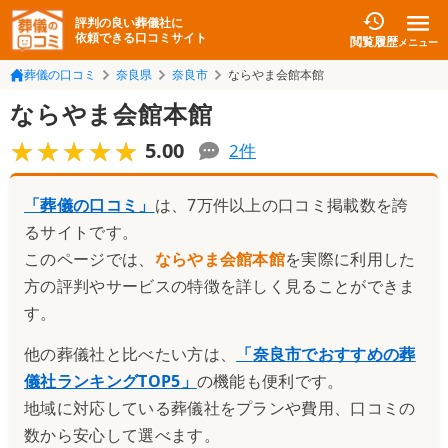
評判の良い葬儀社に
依頼できる口コミサイト
閲覧履歴
メニュー
葬儀の口コミ
奈良県
奈良市
ならやま会館本館
ならやま会館本館
★★★★★
★★★★★
5.00
2
件
「葬儀の口コミ」
は、7万件以上の口コミ掲載数を誇
るサイトです。
このページでは、
ならやま会館本館
を実際に利用した
方の評判やサービスの特徴を詳しく見ることができま
す。
他の葬儀社と比べたい方は、
「
奈良市でおすすめの葬
儀社ランキングTOP5
」
の機能も便利です。
地域に対応している葬儀社をプランや費用、口コミの
数から安心して選べます。