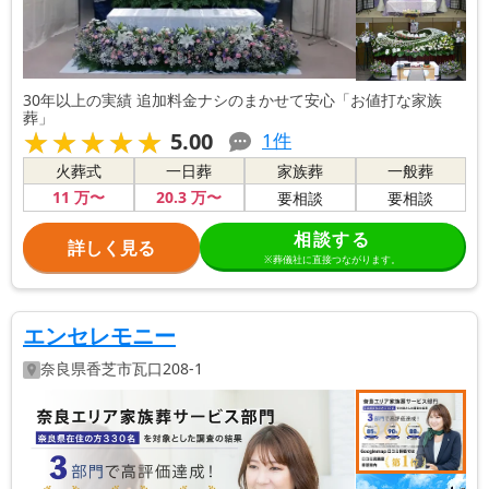
30年以上の実績 追加料金ナシのまかせて安心「お値打な家族
葬」
★★★★★
★★★★★
5.00
1
件
火葬式
一日葬
家族葬
一般葬
11
万〜
20
.3
万〜
要相談
要相談
相談する
詳しく見る
※葬儀社に直接つながります。
エンセレモニー
奈良県
香芝市
瓦口208-1