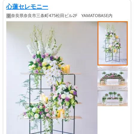
心蓮セレモニー
奈良県
奈良市
三条町475松田ビル2F YAMATOBASE内