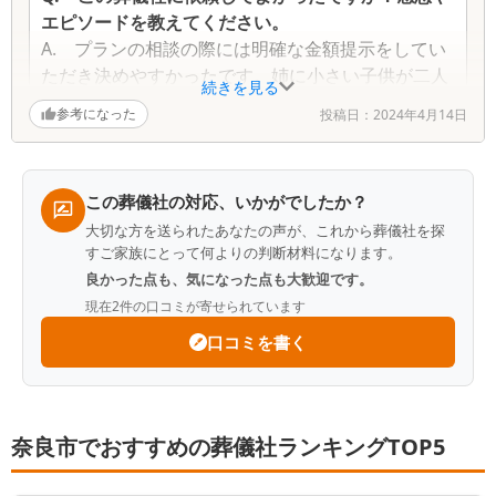
エピソードを教えてください。
A.
プランの相談の際には明確な金額提示をしてい
ただき決めやすかったです。姉に小さい子供が二人
続きを見る
いたのですが、広い部屋を貸していただきありがた
参考になった
投稿日：
2024年4月14日
かったです。サービスだけでなく、スタッフの方が
事務的ではなく本当に優しくて気持ち的にかなり支
えていただきました。
この葬儀社の対応、いかがでしたか？
Q.
故人との関係性や思い出を教えてください
大切な方を送られたあなたの声が、これから葬儀社を探
A.
長く闘病していましたが弱音を吐かない強くて
すご家族にとって何よりの判断材料になります。
優しい父親でした。甘えてばかりでした。
良かった点も、気になった点も大歓迎です。
現在
2
件の口コミが寄せられています
Q.
葬儀社をどのように探しましたか？
口コミを書く
A.
病院からの勧めで決めました
奈良市でおすすめの葬儀社ランキングTOP5