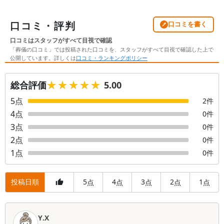
口コミ・評判
口コミを書く
口コミはスタッフがすべて目視で確認
「葬儀の口コミ」では投稿された口コミを、スタッフがすべて目視で確認した上で
公開しています。詳しくは
口コミ・ランキングポリシー
★★★★★
★★★★★
総合評価
5.00
5
点
2
件
4
点
0
件
3
点
0
件
2
点
0
件
1
点
0
件
投稿日順
5
4
3
2
1
点
点
点
点
点
口
Y.X
コ