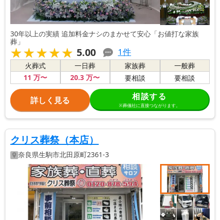
30年以上の実績 追加料金ナシのまかせて安心「お値打な家族
葬」
★★★★★
★★★★★
5.00
1
件
火葬式
一日葬
家族葬
一般葬
11
万〜
20
.3
万〜
要相談
要相談
相談する
詳しく見る
※葬儀社に直接つながります。
クリス葬祭（本店）
奈良県
生駒市
北田原町2361-3