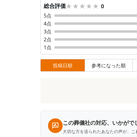
★★★★★
★★★★★
総合評価
0
5
点
4
点
3
点
2
点
1
点
投稿日順
参考になった順
口
コ
ミ
一
覧
この葬儀社の対応、いかがで
大切な方を送られたあなたの声が、こ