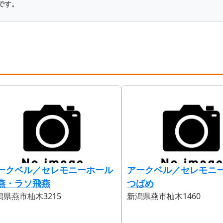
です。
ークベル／セレモニーホール
アークベル／セレモニ
燕・ラソ飛燕
つばめ
潟県燕市杣木3215
新潟県燕市杣木1460