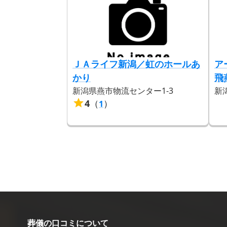
ＪＡライフ新潟／虹のホールあ
ア
かり
飛
新潟県燕市物流センター1-3
新
4
（
）
1
葬儀の口コミについて