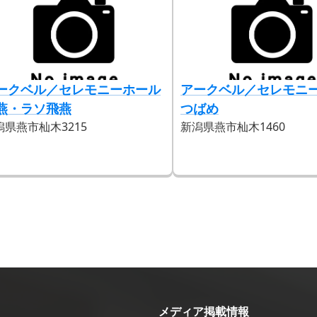
ークベル／セレモニーホール
アークベル／セレモニ
燕・ラソ飛燕
つばめ
潟県燕市杣木3215
新潟県燕市杣木1460
メディア掲載情報