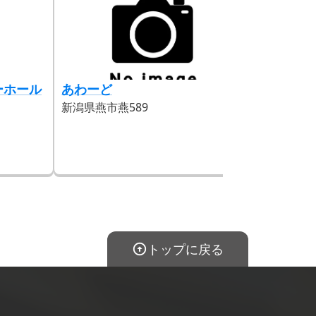
ーホール
あわーど
閑古堂
新潟県燕市燕589
新潟県燕市五
トップに戻る