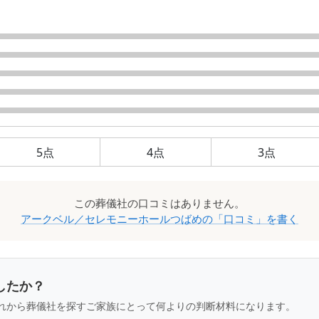
5
点
4
点
3
点
この
葬儀社
の口コミはありません。
アークベル／セレモニーホールつばめ
の「口コミ」を書く
したか？
れから葬儀社を探すご家族にとって何よりの判断材料になります。