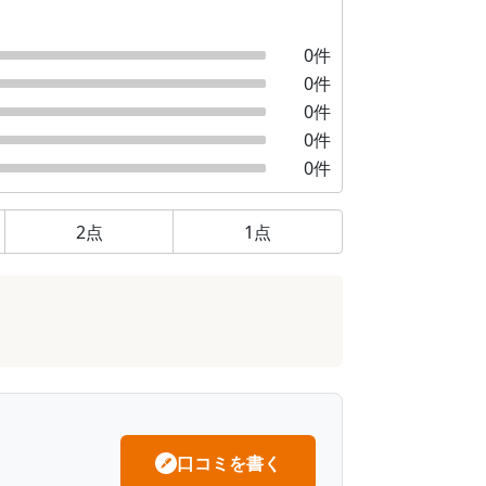
0
件
0
件
0
件
0
件
0
件
2
点
1
点
口コミを書く