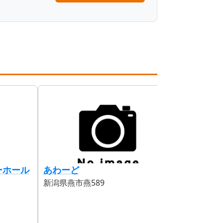
ーホール
あわーど
閑古堂
新潟県燕市燕589
新潟県燕市五