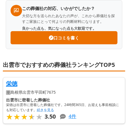
この葬儀社の対応、いかがでしたか？
大切な方を送られたあなたの声が、これから葬儀社を探
すご家族にとって何よりの判断材料になります。
良かった点も、気になった点も大歓迎です。
口コミを書く
出雲市でおすすめの葬儀社ランキングTOP5
栄徳
島根県
出雲市
平田町7675
出雲市に密着した葬儀社
栄徳は出雲市に密着した葬儀社です。24時間365日、お迎えも事前相談に
も対応しています。
続きを見る
★★★★★
★★★★★
3.50
4
件