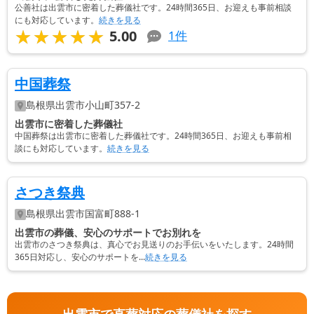
公善社は出雲市に密着した葬儀社です。24時間365日、お迎えも事前相談
にも対応しています。
続きを見る
★★★★★
★★★★★
5.00
1
件
中国葬祭
島根県
出雲市
小山町357-2
出雲市に密着した葬儀社
中国葬祭は出雲市に密着した葬儀社です。24時間365日、お迎えも事前相
談にも対応しています。
続きを見る
さつき祭典
島根県
出雲市
国富町888-1
出雲市の葬儀、安心のサポートでお別れを
出雲市のさつき祭典は、真心でお見送りのお手伝いをいたします。24時間
365日対応し、安心のサポートを...
続きを見る