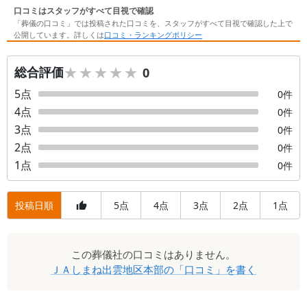
口コミはスタッフがすべて目視で確認
「葬儀の口コミ」では投稿された口コミを、スタッフがすべて目視で確認した上で
公開しています。詳しくは
口コミ・ランキングポリシー
★★★★★
★★★★★
総合評価
0
5
点
0
件
4
点
0
件
3
点
0
件
2
点
0
件
1
点
0
件
投稿日順
5
4
3
2
1
点
点
点
点
点
口
この
葬儀社
の口コミはありません。
コ
ＪＡしまね出雲地区本部
の「口コミ」を書く
ミ
一
覧