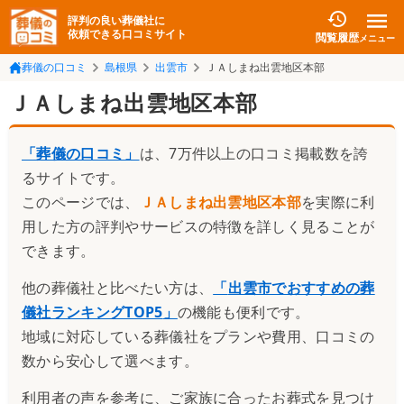
評判の良い葬儀社に
依頼できる口コミサイト
閲覧履歴
メニュー
葬儀の口コミ
島根県
出雲市
ＪＡしまね出雲地区本部
ＪＡしまね出雲地区本部
「葬儀の口コミ」
は、7万件以上の口コミ掲載数を誇
るサイトです。
このページでは、
ＪＡしまね出雲地区本部
を実際に利
用した方の評判やサービスの特徴を詳しく見ることが
できます。
他の葬儀社と比べたい方は、
「
出雲市でおすすめの葬
儀社ランキングTOP5
」
の機能も便利です。
地域に対応している葬儀社をプランや費用、口コミの
数から安心して選べます。
利用者の声を参考に、ご家族に合ったお葬式を見つけ