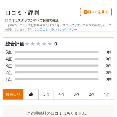
口コミ・評判
口コミを書く
口コミはスタッフがすべて目視で確認
「葬儀の口コミ」では投稿された口コミを、スタッフがすべて目視で確認した上で
公開しています。詳しくは
口コミ・ランキングポリシー
★★★★★
★★★★★
総合評価
0
5
点
0
件
4
点
0
件
3
点
0
件
2
点
0
件
1
点
0
件
投稿日順
5
4
3
2
1
点
点
点
点
点
口
この
葬儀社
の口コミはありません。
コ