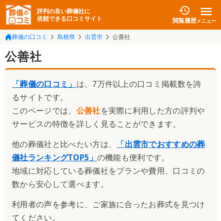
評判の良い葬儀社に
依頼できる口コミサイト
閲覧履歴
メニュー
葬儀の口コミ
島根県
出雲市
公善社
公善社
「葬儀の口コミ」
は、7万件以上の口コミ掲載数を誇
るサイトです。
このページでは、
公善社
を実際に利用した方の評判や
サービスの特徴を詳しく見ることができます。
他の葬儀社と比べたい方は、
「
出雲市でおすすめの葬
儀社ランキングTOP5
」
の機能も便利です。
地域に対応している葬儀社をプランや費用、口コミの
数から安心して選べます。
利用者の声を参考に、ご家族に合ったお葬式を見つけ
てください。