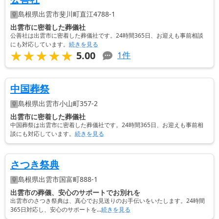
島根県
出雲市
斐川町直江4788-1
出雲市に密着した葬儀社
公善社は出雲市に密着した葬儀社です。24時間365日、お迎えも事前相談
にも対応しています。
続きを見る
★★★★★
★★★★★
5.00
1
件
中国葬祭
島根県
出雲市
小山町357-2
出雲市に密着した葬儀社
中国葬祭は出雲市に密着した葬儀社です。24時間365日、お迎えも事前相
談にも対応しています。
続きを見る
さつき祭典
島根県
出雲市
国富町888-1
出雲市の葬儀、安心のサポートでお別れを
出雲市のさつき祭典は、真心でお見送りのお手伝いをいたします。24時間
365日対応し、安心のサポートを...
続きを見る