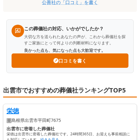
公善社
の「口コミ」を書く
ミ
一
覧
この葬儀社の対応、いかがでしたか？
大切な方を送られたあなたの声が、これから葬儀社を探
すご家族にとって何よりの判断材料になります。
良かった点も、気になった点も大歓迎です。
口コミを書く
出雲市でおすすめの葬儀社ランキングTOP5
栄徳
島根県
出雲市
平田町7675
出雲市に密着した葬儀社
栄徳は出雲市に密着した葬儀社です。24時間365日、お迎えも事前相談に
も対応しています。
続きを見る