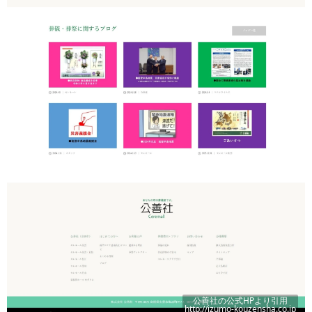
公善社
の公式HPより引用
http://izumo-kouzensha.co.jp