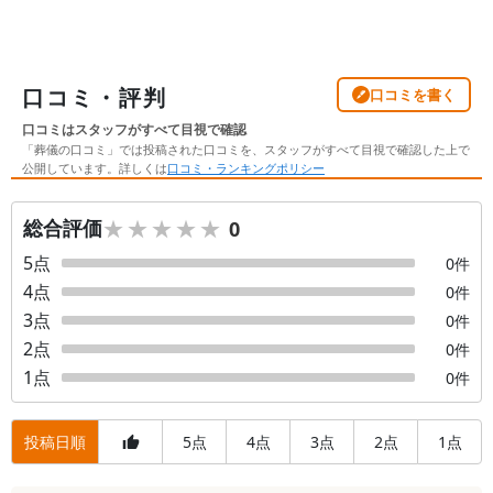
口コミ・評判
口コミを書く
口コミはスタッフがすべて目視で確認
「葬儀の口コミ」では投稿された口コミを、スタッフがすべて目視で確認した上で
公開しています。詳しくは
口コミ・ランキングポリシー
★★★★★
★★★★★
総合評価
0
5
点
0
件
4
点
0
件
3
点
0
件
2
点
0
件
1
点
0
件
投稿日順
5
4
3
2
1
点
点
点
点
点