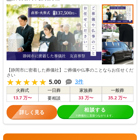
【静岡市に密着した葬儀社】ご葬儀や仏事のことならお任せくだ
さい
★★★★★
★★★★★
5.00
3
件
火葬式
一日葬
家族葬
一般葬
13
.7
万〜
33
万〜
35
.2
万〜
要相談
相談する
詳しく見る
※葬儀社に直接つながります。