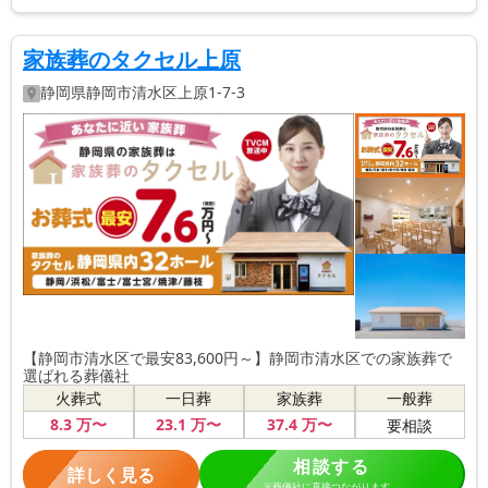
家族葬のタクセル上原
静岡県
静岡市清水区
上原1-7-3
【静岡市清水区で最安83,600円～】静岡市清水区での家族葬で
選ばれる葬儀社
火葬式
一日葬
家族葬
一般葬
8
.3
万〜
23
.1
万〜
37
.4
万〜
要相談
相談する
詳しく見る
※葬儀社に直接つながります。