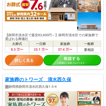
【静岡市清水区で最安83,600円～】静岡市清水区での家族葬で
選ばれる葬儀社
火葬式
一日葬
家族葬
一般葬
8
.3
万〜
23
.1
万〜
37
.4
万〜
要相談
相談する
詳しく見る
※葬儀社に直接つながります。
家族葬のトワーズ 清水西久保
静岡県
静岡市清水区
西久保1-3-4