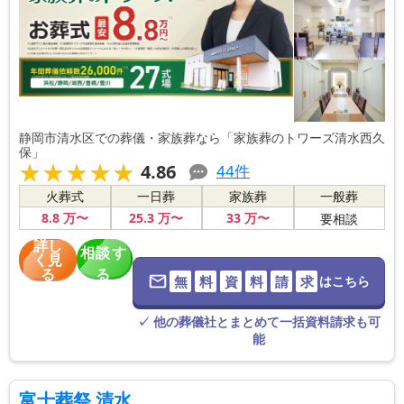
静岡市清水区での葬儀・家族葬なら「家族葬のトワーズ清水西久
保」
★★★★★
★★★★★
4.86
44
件
火葬式
一日葬
家族葬
一般葬
8
.8
万〜
25
.3
万〜
33
万〜
要相談
詳し
相談す
く見
る
る
無
料
資
料
請
求
はこちら
※葬儀社に直
接つながりま
す。
✓ 他の葬儀社とまとめて一括資料請求も可
能
富士葬祭 清水