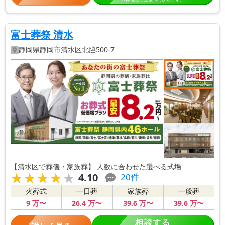
富士葬祭 清水
静岡県
静岡市清水区
北脇500-7
【清水区で葬儀・家族葬】 人数に合わせた選べる式場
★★★★★
★★★★★
4.10
20
件
火葬式
一日葬
家族葬
一般葬
9
万〜
26
.4
万〜
39
.6
万〜
39
.6
万〜
相談する