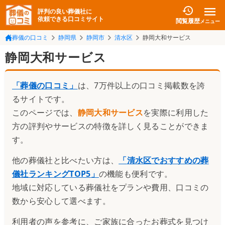
評判の良い葬儀社に
依頼できる口コミサイト
閲覧履歴
メニュー
葬儀の口コミ
静岡県
静岡市
清水区
静岡大和サービス
静岡大和サービス
「葬儀の口コミ」
は、7万件以上の口コミ掲載数を誇
るサイトです。
このページでは、
静岡大和サービス
を実際に利用した
方の評判やサービスの特徴を詳しく見ることができま
す。
他の葬儀社と比べたい方は、
「
清水区でおすすめの葬
儀社ランキングTOP5
」
の機能も便利です。
地域に対応している葬儀社をプランや費用、口コミの
数から安心して選べます。
利用者の声を参考に、ご家族に合ったお葬式を見つけ