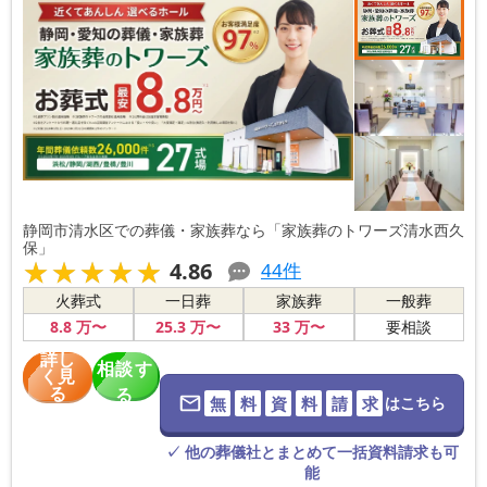
静岡市清水区での葬儀・家族葬なら「家族葬のトワーズ清水西久
保」
★★★★★
★★★★★
4.86
44
件
火葬式
一日葬
家族葬
一般葬
8
.8
万〜
25
.3
万〜
33
万〜
要相談
詳し
相談す
く見
る
る
無
料
資
料
請
求
はこちら
※葬儀社に直
接つながりま
す。
✓ 他の葬儀社とまとめて一括資料請求も可
能