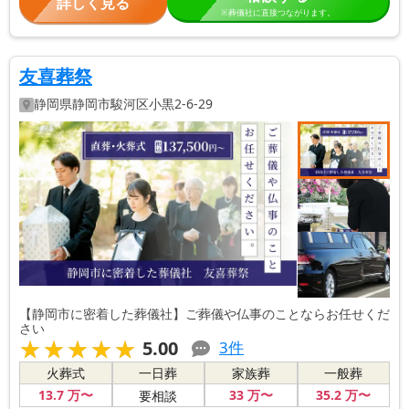
詳しく見る
※葬儀社に直接つながります。
友喜葬祭
静岡県
静岡市駿河区
小黒2-6-29
【静岡市に密着した葬儀社】ご葬儀や仏事のことならお任せくだ
さい
★★★★★
★★★★★
5.00
3
件
火葬式
一日葬
家族葬
一般葬
13
.7
万〜
33
万〜
35
.2
万〜
要相談