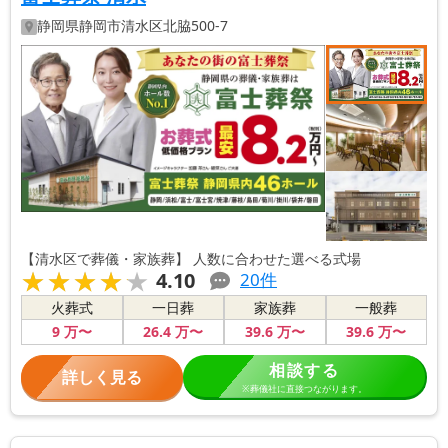
静岡県
静岡市清水区
北脇500-7
【清水区で葬儀・家族葬】 人数に合わせた選べる式場
★★★★★
★★★★★
4.10
20
件
火葬式
一日葬
家族葬
一般葬
9
万〜
26
.4
万〜
39
.6
万〜
39
.6
万〜
相談する
詳しく見る
※葬儀社に直接つながります。