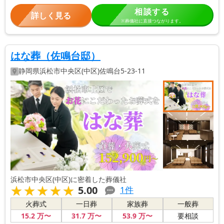
相談する
詳しく見る
※葬儀社に直接つながります。
はな葬（佐鳴台邸）
静岡県
浜松市中央区(中区)
佐鳴台5-23-11
浜松市中央区(中区)に密着した葬儀社
★★★★★
★★★★★
5.00
1
件
火葬式
一日葬
家族葬
一般葬
15
.2
万〜
31
.7
万〜
53
.9
万〜
要相談