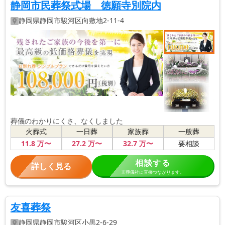
静岡市民葬祭式場 徳願寺別院内
静岡県
静岡市駿河区
向敷地2-11-4
葬儀のわかりにくさ、なくしました
火葬式
一日葬
家族葬
一般葬
11
.8
万〜
27
.2
万〜
32
.7
万〜
要相談
相談する
詳しく見る
※葬儀社に直接つながります。
友喜葬祭
静岡県
静岡市駿河区
小黒2-6-29