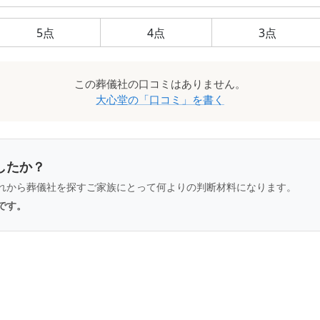
5
点
4
点
3
点
この
葬儀社
の口コミはありません。
大心堂
の「口コミ」を書く
したか？
れから葬儀社を探すご家族にとって何よりの判断材料になります。
です。