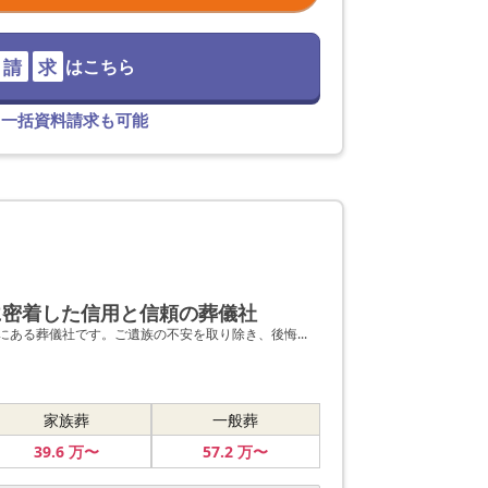
請
求
はこちら
て一括資料請求も可能
に密着した信用と信頼の葬儀社
ある葬儀社です。ご遺族の不安を取り除き、後悔...
家族葬
一般葬
39
.6
万〜
57
.2
万〜