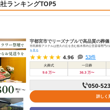
社ランキングTOP5
宇都宮市でリーズナブルで高品質の葬儀
市民葬祭アステルは悠久の丘を含む栃木県内公営斎場専門の葬
を見る
★★★★★
★★★★★
4.96
53
件
火葬式
一日葬
9
.6
万〜
36
.3
万〜
050-52
詳しく