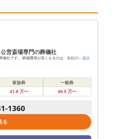
 公営斎場専門の葬儀社
儀社です。 葬儀費用が高くなるのは、自社の...
続き
家族葬
一般葬
41
.8
万〜
49
.5
万〜
31-1360
見る