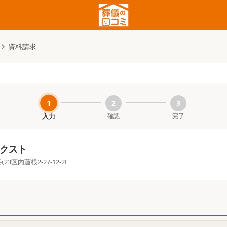
資料請求
1
2
3
確認
完了
入力
クスト
京23区内
蓮根2-27-12-2F