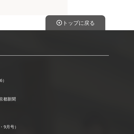
トップに戻る
16）
/ 京都新聞
号・9月号）