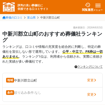
評判の良い葬儀社に
依頼できる口コミサイト
閲覧履歴
メニュー
葬儀の口コミ
富山県
中新川郡立山町
最終更新日：
2026年8月3日
中新川郡立山町のおすすめ葬儀社ランキン
グ
ランキングは、口コミや情報の充実度を総合的に判断し、特定の葬
儀社を宣伝しない形で運用しています。
公平・中立で、PR枠は一切
ありません
。ランキング1位は、利用者から信頼され、実際に依頼さ
れた実績が多い葬儀社です。
ランキングについて
変更
中新川郡立山町
地域
絞り込み条件:
なし
条件
変更