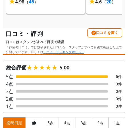
4.98
（
46
）
4.6
（
20
）
口コミ・評判
口コミを書く
口コミはスタッフがすべて目視で確認
「葬儀の口コミ」では投稿された口コミを、スタッフがすべて目視で確認した上で
公開しています。詳しくは
口コミ・ランキングポリシー
★★★★★
★★★★★
総合評価
5.00
5
点
6
件
4
点
0
件
3
点
0
件
2
点
0
件
1
点
0
件
投稿日順
5
4
3
2
1
点
点
点
点
点