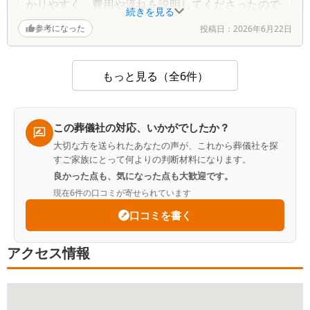
かりやすく、費用や流れを説明してくださったので
続きを見る
しっかりと準備ができました。特に費用面ではすご
参考になった
投稿日：
2026年6月22日
い良心的価格で安心できました。ありがとうござい
ました。
もっと見る（全6件）
Q.
この葬儀社が改善するべき点はありますか？
A.
なし
Q.
故人との思い出を一つ教えてください
この葬儀社の対応、いかがでしたか？
A.
亡くなった父は10年近く1人で暮らしていまし
大切な方を送られたあなたの声が、これから葬儀社を探
た。遠方の為寂しい思いをさせてしまったと思って
すご家族にとって何よりの判断材料になります。
います
良かった点も、気になった点も大歓迎です。
現在
6
件の口コミが寄せられています
口コミを書く
アクセス情報