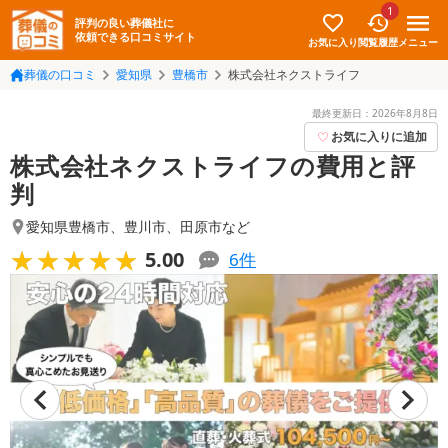
1
評判の良い葬儀社に
依頼できる口コミサイト
お気に入り
メニュー
閲覧履歴
葬儀の口コミ
愛知県
豊橋市
株式会社ネクストライフ
最終更新日：
2026年8月8日
お気に入りに追加
株式会社ネクストライフの費用と評
判
愛知県豊橋市
、
豊川市
、
田原市
など
★★★★★
★★★★★
5.00
6
件