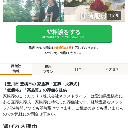
1
/
5
相談をする
※
株式会社ネクストライフ
につながります。
電話でのご相談は
24時間365日
対応しております。
いつでもご相談ください。
葬儀社
費用
口コミ
アクセス
情報
プラン
【豊川市 豊橋市の 家族葬・直葬・火葬式】
「低価格」「高品質」の葬儀を提供
家族葬のこじんまり（株式会社ネクストライフ）は愛知県豊橋市に
ある直葬火葬式・家族葬に特化した葬儀社です。経験豊富なスタッ
フが24時間いつでも即時駆けつけます。ご相談のみでも構いません
のでお気軽にお問合せ下さい。
選ばれる理由