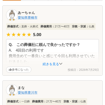
口
あーちゃん
コ
愛知県
豊橋市
ミ
一
葬儀形式：
直葬・火葬式
葬儀費用：
21万〜40万
宗教・宗派：
仏教
覧
★★★★★
★★★★★
5.00
Q.
この葬儀社に頼んで良かったですか？
A.
4回目の利用です
費用含めて一番良いと感じて今回も利用させていた
だきました。
続きを見る
担当者の方も良くしていただき安心してお任せでき
参考になった
投稿日：
2026年7月29日
ました。
Q.
この葬儀社が改善するべき点はありますか？
A.
無し
まな
愛知県
豊川市
Q.
故人との思い出を一つ教えてください
葬儀形式：
一日葬
葬儀費用：
21万〜40万
宗教・宗派：
仏教
A.
無し