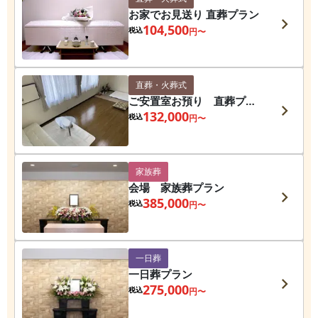
お家でお見送り 直葬プラン
104,500
税込
円〜
直葬・火葬式
ご安置室お預り 直葬プラ
ン
132,000
税込
円〜
家族葬
会場 家族葬プラン
385,000
税込
円〜
一日葬
一日葬プラン
275,000
税込
円〜