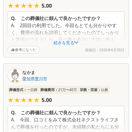
★★★★★
★★★★★
5.00
Q.
この葬儀社に頼んで良かったですか？
A.
2回目の利用でした。今回もとても分かりやす
く、費用や流れを説明してくださったのでしっかり
と準備ができました。母の事を本当に大切に考え
続きを見る
て、いただきありがとうございました。
参考になった
投稿日：
2026年6月30日
Q.
この葬儀社が改善するべき点はありますか？
A.
無し
なかま
Q.
故人との思い出を一つ教えてください
愛知県
豊川市
A.
亡くなった母は父が亡くなった際に絶対私もこ
葬儀形式：
一日葬
葬儀費用：
21万〜40万
宗教・宗派：
仏教
こでと言ってましたので母の思いを叶えて上げれた
事良かったと思ってます。
★★★★★
★★★★★
5.00
Q.
この葬儀社に頼んで良かったですか？
A.
今回、口コミをみて株式会社ネクストライフさ
んで葬儀を行ったのですが、未経験の私たちにも分