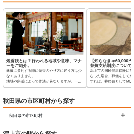
焼香銭とは？行われる地域や意味、マナ
【知らなきゃ60,000
ーをご紹介。
祭費支給制度について
葬儀に参列する際に焼香のやり方に迷う方は少
潟上市の国民健康保険に加
なくありません。
なった場合、葬儀をしてか
地域や宗派によって作法が異なりますが、一部
すれば、葬祭費として60,
地域で焼香の際に小銭を供える「焼香銭」が行
できます。 逆に申請しな
われることがあります。
れるはずだったものが受取
初めて目にする場合、どのように対応したらい
ます。 そんなことになら
秋田県の市区町村から探す
いか戸惑うでしょう。
は申請方法など詳しく解説
そこでこの記事では焼香銭の意味や作法につい
てご紹介します。
秋田県の市区町村
潟上市の駅から探す