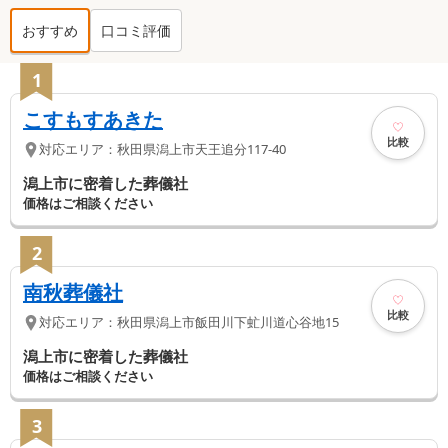
おすすめ
口コミ評価
潟上市
の葬儀社ランキング TOP
3
1
こすもすあきた
比較
対応エリア：
秋田県
潟上市
天王追分117-40
潟上市に密着した葬儀社
価格はご相談ください
2
南秋葬儀社
比較
対応エリア：
秋田県
潟上市
飯田川下虻川道心谷地15
潟上市に密着した葬儀社
価格はご相談ください
3