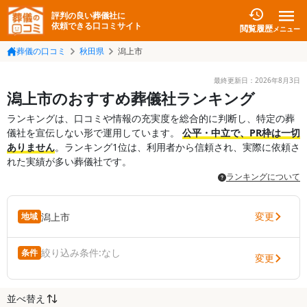
評判の良い葬儀社に
依頼できる口コミサイト
閲覧履歴
メニュー
葬儀の口コミ
秋田県
潟上市
最終更新日：
2026年8月3日
潟上市のおすすめ葬儀社ランキング
ランキングは、口コミや情報の充実度を総合的に判断し、特定の葬
儀社を宣伝しない形で運用しています。
公平・中立で、PR枠は一切
ありません
。ランキング1位は、利用者から信頼され、実際に依頼さ
れた実績が多い葬儀社です。
ランキングについて
変更
潟上市
地域
絞り込み条件:
なし
条件
変更
並べ替え