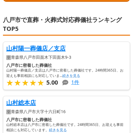
八戸市で直葬・火葬式対応葬儀社ランキング
TOP5
山村陽一葬儀店／支店
青森県
八戸市
田面木下田面木9-3
八戸市に密着した葬儀社
山村陽一葬儀店／支店は八戸市に密着した葬儀社です。24時間365日、お
迎えも事前相談にも対応していま...
続きを見る
★★★★★
★★★★★
5.00
1
件
山村総本店
青森県
八戸市
大字十六日町16
八戸市に密着した葬儀社
山村総本店は八戸市に密着した葬儀社です。24時間365日、お迎えも事前
相談にも対応しています。
続きを見る