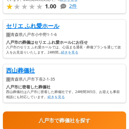
★★★★★
★★★★★
1.00
2
件
セリエ ふれ愛ホール
青森県
八戸市
小中野1-1-6
八戸市の葬儀はセリエ ふれ愛ホールにお任せ
八戸市のセリエ ふれ愛ホールでは、心温まる通夜・葬儀プランを通じて故
人をお見送りいたします。24時間...
続きを見る
西山葬儀社
青森県
八戸市
下長2-1-35
八戸市に密着した葬儀社
西山葬儀社は八戸市に密着した葬儀社です。24時間365日、お迎えも事前
相談にも対応しています。
続きを見る
八戸市で葬儀社を探す