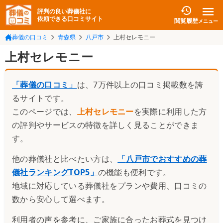
評判の良い葬儀社に
依頼できる口コミサイト
閲覧履歴
メニュー
葬儀の口コミ
青森県
八戸市
上村セレモニー
上村セレモニー
「葬儀の口コミ」
は、7万件以上の口コミ掲載数を誇
るサイトです。
このページでは、
上村セレモニー
を実際に利用した方
の評判やサービスの特徴を詳しく見ることができま
す。
他の葬儀社と比べたい方は、
「
八戸市でおすすめの葬
儀社ランキングTOP5
」
の機能も便利です。
地域に対応している葬儀社をプランや費用、口コミの
数から安心して選べます。
利用者の声を参考に、ご家族に合ったお葬式を見つけ