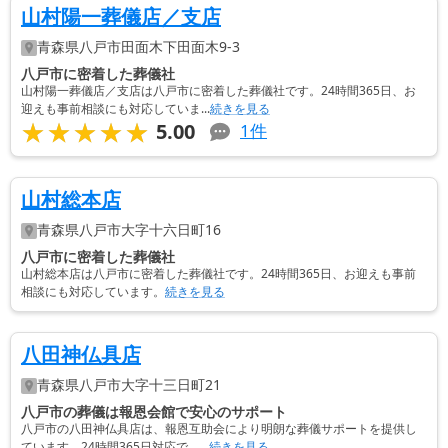
山村陽一葬儀店／支店
青森県
八戸市
田面木下田面木9-3
八戸市に密着した葬儀社
山村陽一葬儀店／支店は八戸市に密着した葬儀社です。24時間365日、お
迎えも事前相談にも対応していま...
続きを見る
★★★★★
★★★★★
5.00
1
件
山村総本店
青森県
八戸市
大字十六日町16
八戸市に密着した葬儀社
山村総本店は八戸市に密着した葬儀社です。24時間365日、お迎えも事前
相談にも対応しています。
続きを見る
八田神仏具店
青森県
八戸市
大字十三日町21
八戸市の葬儀は報恩会館で安心のサポート
八戸市の八田神仏具店は、報恩互助会により明朗な葬儀サポートを提供し
ています。24時間365日対応で、...
続きを見る