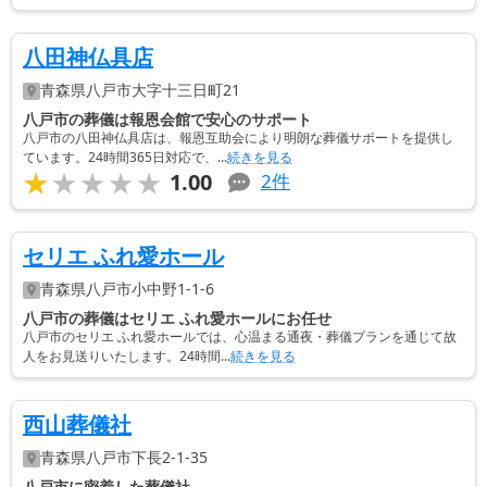
八田神仏具店
青森県
八戸市
大字十三日町21
八戸市の葬儀は報恩会館で安心のサポート
八戸市の八田神仏具店は、報恩互助会により明朗な葬儀サポートを提供し
ています。24時間365日対応で、...
続きを見る
★★★★★
★★★★★
1.00
2
件
セリエ ふれ愛ホール
青森県
八戸市
小中野1-1-6
八戸市の葬儀はセリエ ふれ愛ホールにお任せ
八戸市のセリエ ふれ愛ホールでは、心温まる通夜・葬儀プランを通じて故
人をお見送りいたします。24時間...
続きを見る
西山葬儀社
青森県
八戸市
下長2-1-35
八戸市に密着した葬儀社