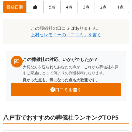
投稿日順
5
4
3
2
1
点
点
点
点
点
口
この
葬儀社
の口コミはありません。
コ
上村セレモニー
の「口コミ」を書く
ミ
一
覧
この葬儀社の対応、いかがでしたか？
大切な方を送られたあなたの声が、これから葬儀社を探
すご家族にとって何よりの判断材料になります。
良かった点も、気になった点も大歓迎です。
口コミを書く
八戸市でおすすめの葬儀社ランキングTOP5