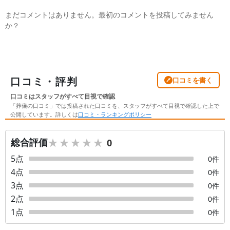
まだコメントはありません。最初のコメントを投稿してみません
か？
口コミ・評判
口コミを書く
口コミはスタッフがすべて目視で確認
「葬儀の口コミ」では投稿された口コミを、スタッフがすべて目視で確認した上で
公開しています。詳しくは
口コミ・ランキングポリシー
★★★★★
★★★★★
総合評価
0
5
点
0
件
4
点
0
件
3
点
0
件
2
点
0
件
1
点
0
件