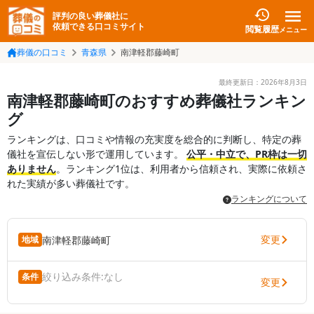
評判の良い葬儀社に
依頼できる口コミサイト
閲覧履歴
メニュー
葬儀の口コミ
青森県
南津軽郡藤崎町
最終更新日：
2026年8月3日
南津軽郡藤崎町のおすすめ葬儀社ランキン
グ
ランキングは、口コミや情報の充実度を総合的に判断し、特定の葬
儀社を宣伝しない形で運用しています。
公平・中立で、PR枠は一切
ありません
。ランキング1位は、利用者から信頼され、実際に依頼さ
れた実績が多い葬儀社です。
ランキングについて
変更
南津軽郡藤崎町
地域
絞り込み条件:
なし
条件
変更