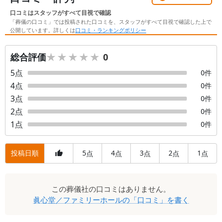
口コミはスタッフがすべて目視で確認
「葬儀の口コミ」では投稿された口コミを、スタッフがすべて目視で確認した上で
公開しています。詳しくは
口コミ・ランキングポリシー
★★★★★
★★★★★
総合評価
0
5
点
0
件
4
点
0
件
3
点
0
件
2
点
0
件
1
点
0
件
投稿日順
5
4
3
2
1
点
点
点
点
点
口
この
葬儀社
の口コミはありません。
コ
眞心堂／ファミリーホール
の「口コミ」を書く
ミ
一
覧