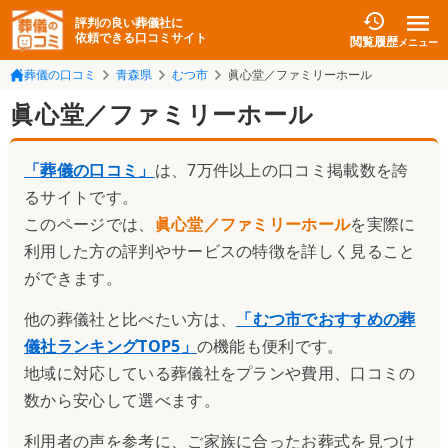
評判の良い葬儀社に
依頼できる口コミサイト
閲覧履歴
メニュー
葬儀の口コミ
青森県
むつ市
眞心堂／ファミリーホール
眞心堂／ファミリーホール
「葬儀の口コミ」
は、7万件以上の口コミ掲載数を誇
るサイトです。
このページでは、
眞心堂／ファミリーホール
を実際に
利用した方の評判やサービスの特徴を詳しく見ること
ができます。
他の葬儀社と比べたい方は、
「
むつ市でおすすめの葬
儀社ランキングTOP5
」
の機能も便利です。
地域に対応している葬儀社をプランや費用、口コミの
数から安心して選べます。
利用者の声を参考に、ご家族に合ったお葬式を見つけ