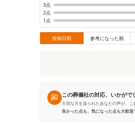
3
点
2
点
1
点
投稿日順
参考になった順
口
コ
ミ
一
覧
この葬儀社の対応、いかがで
大切な方を送られたあなたの声が、こ
良かった点も、気になった点も大歓迎