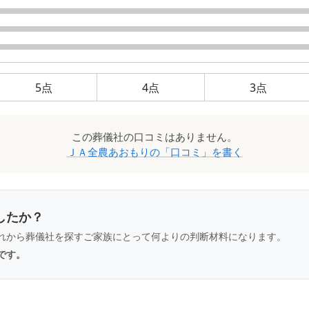
5
点
4
点
3
点
この
葬儀社
の口コミはありません。
ＪＡ全農あおもり
の「口コミ」を書く
したか？
れから葬儀社を探すご家族にとって何よりの判断材料になります。
です。