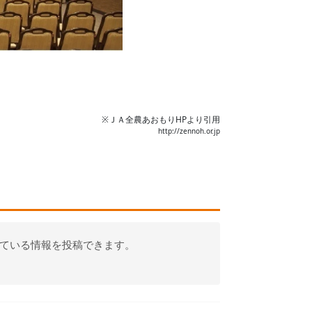
※
ＪＡ全農あおもり
HPより引用
http://zennoh.or.jp
っている情報を投稿できます。