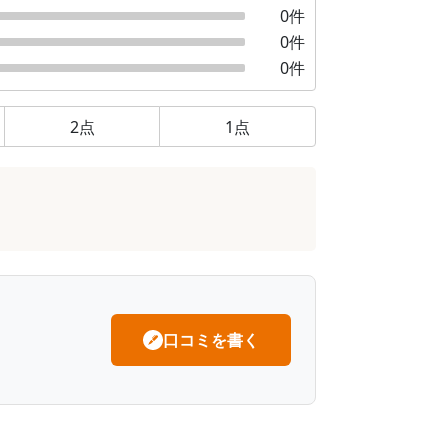
0
件
0
件
0
件
2
点
1
点
口コミを書く