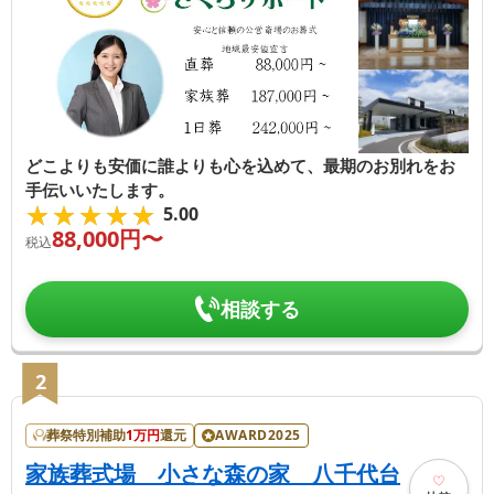
どこよりも安価に誰よりも心を込めて、最期のお別れをお
手伝いいたします。
★★★★★
★★★★★
5.00
88,000
円〜
税込
相談する
2
葬祭特別補助
1
万円
還元
AWARD2025
家族葬式場 小さな森の家 八千代台