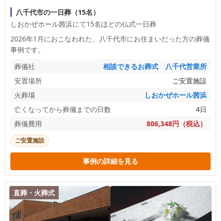
八千代市の一日葬（15名）
しおかぜホール茜浜にて15名ほどの仏式一日葬
2026年1月におこなわれた、
八千代市
にお住まいだった方の葬儀
事例です。
葬儀社
相談できるお葬式 八千代営業所
安置場所
ご安置施設
火葬場
しおかぜホール茜浜
亡くなってから葬儀までの日数
4日
葬儀費用
806,348円（税込）
ご安置施設
事例の詳細を見る
直葬・火葬式