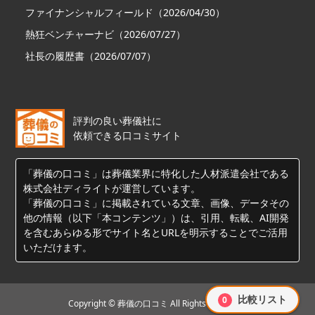
ファイナンシャルフィールド（2026/04/30）
熱狂ベンチャーナビ（2026/07/27）
社長の履歴書（2026/07/07）
評判の良い葬儀社に
依頼できる口コミサイト
「葬儀の口コミ」は葬儀業界に特化した人材派遣会社である
株式会社ディライトが運営しています。
「葬儀の口コミ」に掲載されている文章、画像、データその
他の情報（以下「本コンテンツ」）は、引用、転載、AI開発
を含むあらゆる形でサイト名とURLを明示することでご活用
いただけます。
比較リスト
0
Copyright © 葬儀の口コミ All Rights Reserved.