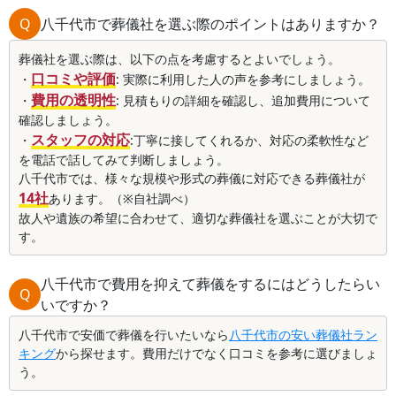
Q
八千代市で葬儀社を選ぶ際のポイントはありますか？
葬儀社を選ぶ際は、以下の点を考慮するとよいでしょう。
口コミや評価
・
: 実際に利用した人の声を参考にしましょう。
費用の透明性
・
: 見積もりの詳細を確認し、追加費用について
確認しましょう。
スタッフの対応
・
:丁寧に接してくれるか、対応の柔軟性など
を電話で話してみて判断しましょう。
八千代市では、様々な規模や形式の葬儀に対応できる葬儀社が
14社
あります。（※自社調べ）
故人や遺族の希望に合わせて、適切な葬儀社を選ぶことが大切で
す。
八千代市で費用を抑えて葬儀をするにはどうしたらい
Q
いですか？
八千代市で安価で葬儀を行いたいなら
八千代市の安い葬儀社ラン
キング
から探せます。費用だけでなく口コミを参考に選びましょ
う。