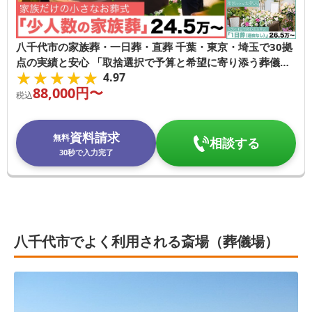
八千代市の家族葬・一日葬・直葬 千葉・東京・埼玉で30拠
点の実績と安心 「取捨選択で予算と希望に寄り添う葬儀
★★★★★
★★★★★
4.97
社」
88,000
円〜
税込
資料請求
無料
相談する
30秒で入力完了
八千代市でよく利用される斎場（葬儀場）