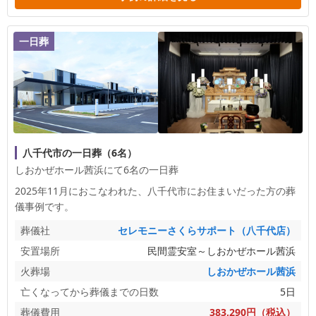
一日葬
八千代市の一日葬（6名）
しおかぜホール茜浜にて6名の一日葬
2025年11月におこなわれた、
八千代市
にお住まいだった方の葬
儀事例です。
葬儀社
セレモニーさくらサポート（八千代店）
安置場所
民間霊安室～しおかぜホール茜浜
火葬場
しおかぜホール茜浜
亡くなってから葬儀までの日数
5日
葬儀費用
383,290円（税込）