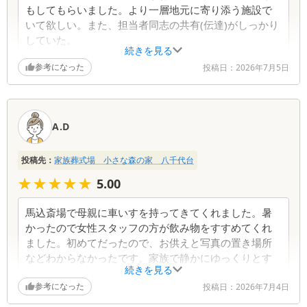
もしてもらいました。より一層地元に寄り添う施設で
いて欲しい。また、担当者同志の共有(伝達)がしっかり
していた。
続きを見る
参考になった
投稿日：
2026年7月5日
A.D
投稿先：
家族葬式場 小さな森の家 八千代台
★★★★★
★★★★★
5.00
馬込斎場で母親に車いすを持ってきてくれました。暑
かったので女性スタッフの方が飲み物をすすめてくれ
ました。初めてだったので、お供えと写真の置き場所
などわからなかったです。家族で静かにゆっくりとす
続きを見る
ごせたのが良かったです。お清めの塩がないことをあ
参考になった
とで知り、式場に置いてあったのをもらいそびれてし
投稿日：
2026年7月4日
まいました。