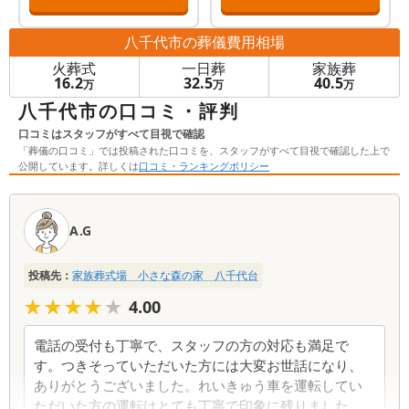
八千代市
の葬儀費用相場
火葬式
一日葬
家族葬
16.2
32.5
40.5
万
万
万
八千代市の口コミ・評判
口コミはスタッフがすべて目視で確認
「葬儀の口コミ」では投稿された口コミを、スタッフがすべて目視で確認した上で
公開しています。詳しくは
口コミ・ランキングポリシー
口
コ
A.G
ミ
一
投稿先：
家族葬式場 小さな森の家 八千代台
覧
★★★★★
★★★★★
4.00
電話の受付も丁寧で、スタッフの方の対応も満足で
す。つきそっていただいた方には大変お世話になり、
ありがとうございました。れいきゅう車を運転してい
ただいた方の運転はとても丁寧で印象に残りました。