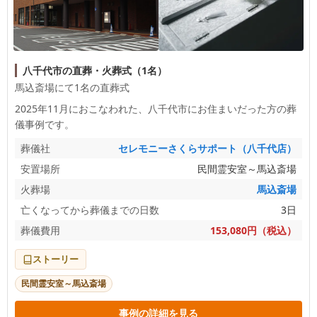
八千代市の直葬・火葬式（1名）
馬込斎場にて1名の直葬式
2025年11月におこなわれた、
八千代市
にお住まいだった方の葬
儀事例です。
葬儀社
セレモニーさくらサポート（八千代店）
安置場所
民間霊安室～馬込斎場
火葬場
馬込斎場
亡くなってから葬儀までの日数
3日
葬儀費用
153,080円（税込）
ストーリー
民間霊安室～馬込斎場
事例の詳細を見る