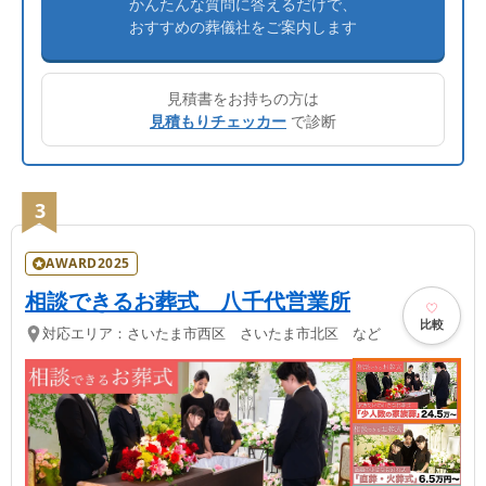
かんたんな質問に答えるだけで、
おすすめの葬儀社をご案内します
見積書をお持ちの方は
見積もりチェッカー
で診断
3
AWARD2025
相談できるお葬式 八千代営業所
比較
対応エリア：
さいたま市西区 さいたま市北区 など