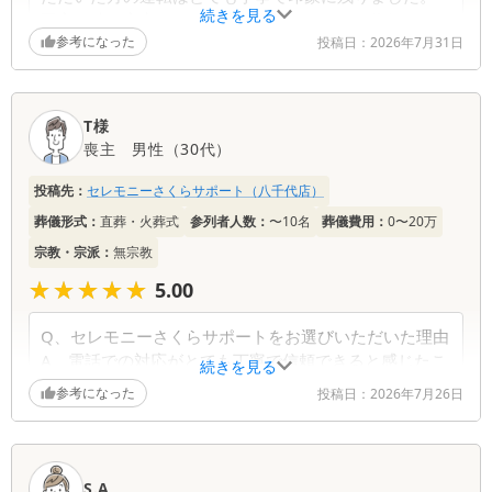
続きを見る
不安な時に安心できる対応をしていただき、依頼して
参考になった
良かったと思っています。大変なお仕事ですが皆様も
投稿日：
2026年7月31日
体調には気をつけてお過ごしください。ありがとうご
ざいました。
T様
喪主
男性
（
30代
）
投稿先：
セレモニーさくらサポート（八千代店）
葬儀形式：
直葬・火葬式
参列者人数：
〜10名
葬儀費用：
0〜20万
宗教・宗派：
無宗教
★★★★★
★★★★★
5.00
Q、セレモニーさくらサポートをお選びいただいた理由
A、電話での対応がとても丁寧で信頼できると感じたこ
続きを見る
とにくわえ、金額も他社に比べてリーズナブルだった
参考になった
投稿日：
2026年7月26日
ため
Q、ご葬儀の打合わせ説明のわかりやすさについて
A、とても分かりやすかったし、後から説明と違うとい
S.A