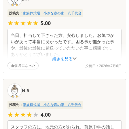
ったこともなかった
投稿先：
家族葬式場 小さな森の家 八千代台
Q, 式場の飾り方や提供品(祭壇や各種備品)について
★★★★★
★★★★★
A, 特に希望を出していなかったので、問題なし
5.00
Q、費用について
当日、担当して下さった方、安心しました。お気づか
A、話を聞いたどの会社よりも安かった
いがあって本当に良かったです。困る事が無かった事
や、最後の最後に見送っていただいた事に感謝です。
Q、担当者についてやその他ご意見、ご感想があればお
ありがとうございました。
続きを見る
聞かせください
参考になった
投稿日：
2026年7月6日
A、とても気持ちの良い対応をしていただきました。不
快感を感じる場面は一度もありませんでした
N.R
投稿先：
家族葬式場 小さな森の家 八千代台
★★★★★
★★★★★
4.00
スタッフの方に、地元の方がおられ、前原中学の話し