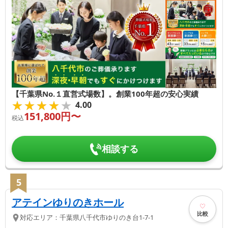
【千葉県No.１直営式場数】。創業100年超の安心実績
★★★★★
★★★★★
4.00
151,800
円〜
税込
相談する
5
アテインゆりのきホール
比較
対応エリア：
千葉県
八千代市
ゆりのき台1-7-1