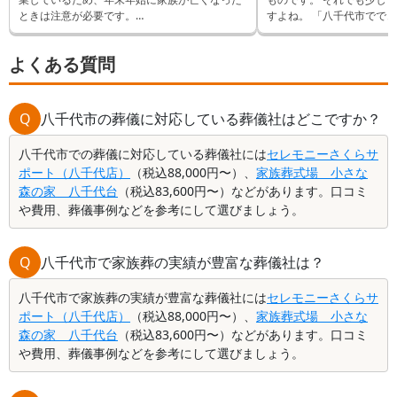
ときは注意が必要です。
すよね。 「八千代市でできるだけ費用を抑えて
この記事では、
葬儀を行いたい」 「費用
・千葉県の主要斎場の年末年始の休業情報
と見送りはしたい」 そんな希望を叶えるために
よくある質問
・年末年始に身内が亡くなったときの注意点
は、どのようにしたらいい
・年末年始の葬儀に対応している葬儀社
代市に密着した葬儀社に、
これらについて解説します。
えて葬儀を行う方法やコツ
年末年始に家族が亡くなり不安な方は、注意点
聞いてみました。
Q
八千代市の葬儀に対応している葬儀社はどこですか？
を把握しておくと落ち着いて対応できるでしょ
う。
八千代市での葬儀に対応している葬儀社には
セレモニーさくらサ
ポート（八千代店）
（税込88,000円〜）、
家族葬式場 小さな
森の家 八千代台
（税込83,600円〜）などがあります。口コミ
や費用、葬儀事例などを参考にして選びましょう。
Q
八千代市で家族葬の実績が豊富な葬儀社は？
八千代市で家族葬の実績が豊富な葬儀社には
セレモニーさくらサ
ポート（八千代店）
（税込88,000円〜）、
家族葬式場 小さな
森の家 八千代台
（税込83,600円〜）などがあります。口コミ
や費用、葬儀事例などを参考にして選びましょう。