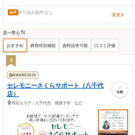
絞り込み条件:
なし
条件
変更
並べ替え
おすすめ
葬祭特別補助
資料請求可能
口コミ評価
八千代市
の葬儀社ランキング TOP
14
1
AWARD2025
セレモニーさくらサポート（八千代
比較
店）
対応エリア：
八千代市 我孫子市 など