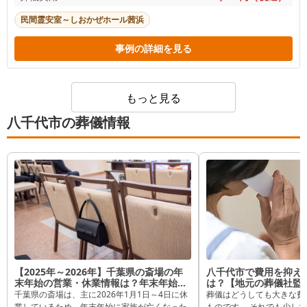
民間霊安室～しおかぜホール茜浜
事例の詳細を見る
もっと見る
八千代市の葬儀情報
【2025年～2026年】千葉県の斎場の年
八千代市で費用を抑え
末年始の営業・休業情報は？年末年始に
は？【地元の葬儀社監
身内が亡くなったときの注意点も解説
千葉県の斎場は、主に2026年1月1日～4日に休
葬儀はどうしても大きな費
業しているため、年末年始に家族が亡くなった
ものです。 それでも少し