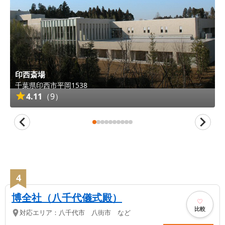
印西斎場
千葉県
印西市
平岡1538
4.11
（
9
）
4
博全社（八千代儀式殿）
比較
対応エリア：
八千代市 八街市 など