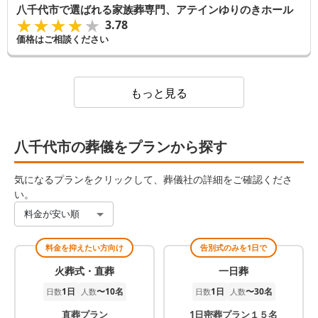
八千代市で選ばれる家族葬専門、アテインゆりのきホール
★★★★★
★★★★★
3.78
価格はご相談ください
もっと見る
八千代市の葬儀をプランから探す
気になるプランをクリックして、葬儀社の詳細をご確認くださ
い。
料金が安い順
料金を抑えたい方向け
告別式のみを1日で
火葬式・直葬
一日葬
1日
〜10名
1日
〜30名
日数
人数
日数
人数
直葬プラン
1日密葬プラン１５名