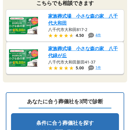
こちらでも相談できます
家族葬式場 小さな森の家 八千
代大和田
八千代市大和田817-2
★★★★★
★★★★★
4
件
4.50
家族葬式場 小さな森の家 八千
代緑が丘
八千代市大和田新田41-37
★★★★★
★★★★★
1
件
5.00
あなたに合う葬儀社を3問で診断
条件に合う葬儀社を探す