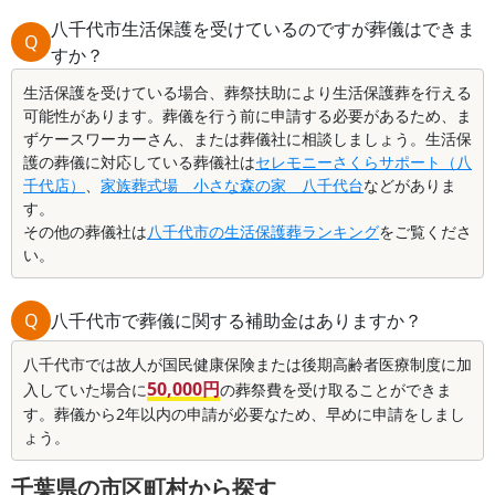
八千代市生活保護を受けているのですが葬儀はできま
Q
すか？
生活保護を受けている場合、葬祭扶助により生活保護葬を行える
可能性があります。葬儀を行う前に申請する必要があるため、ま
ずケースワーカーさん、または葬儀社に相談しましょう。生活保
護の葬儀に対応している葬儀社は
セレモニーさくらサポート（八
千代店）
、
家族葬式場 小さな森の家 八千代台
などがありま
す。
その他の葬儀社は
八千代市の生活保護葬ランキング
をご覧くださ
い。
Q
八千代市で葬儀に関する補助金はありますか？
八千代市では故人が国民健康保険または後期高齢者医療制度に加
50,000円
入していた場合に
の葬祭費を受け取ることができま
す。葬儀から2年以内の申請が必要なため、早めに申請をしまし
ょう。
千葉県の市区町村から探す