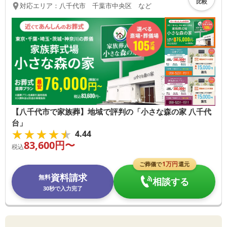
比較
対応エリア：
八千代市 千葉市中央区 など
【八千代市で家族葬】地域で評判の「小さな森の家 八千代
台」
★★★★★
★★★★★
4.44
83,600
円〜
税込
1
万円
ご葬儀で
還元
資料請求
無料
相談する
30秒で入力完了