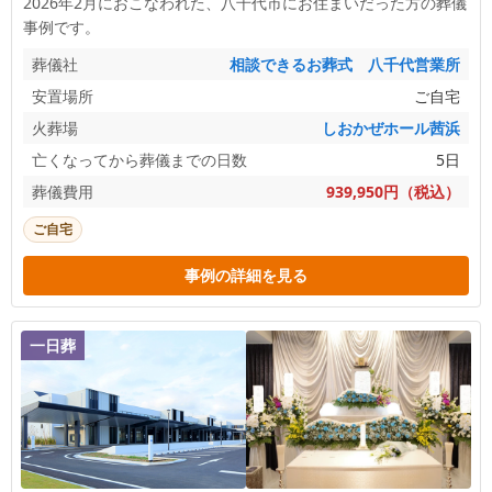
2026年2月におこなわれた、
八千代市
にお住まいだった方の葬儀
事例です。
葬儀社
相談できるお葬式 八千代営業所
安置場所
ご自宅
火葬場
しおかぜホール茜浜
亡くなってから葬儀までの日数
5日
葬儀費用
939,950円（税込）
ご自宅
事例の詳細を見る
一日葬