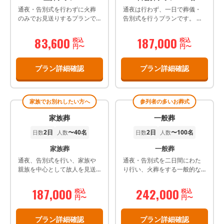
通夜・告別式を行わずに火葬
通夜は行わず、一日で葬儀・
のみでお見送りするプランで
告別式を行うプランです。 別
す。
途：公営斎場使用料、ご希望
により料理、返礼品、 供花、
83,600
187,000
税込
税込
オプション品、お布施などが
円〜
円〜
かかります。 通夜、葬儀告別
式 ２日間の場合は各プランに
プラン詳細確認
プラン詳細確認
プラス44,000円(税込)となりま
す。 密葬プランの祭壇はお選
びいただく式場により異なり
ます。
家族でお別れしたい方へ
参列者の多いお葬式
家族葬
一般葬
2日
〜40名
2日
〜100名
日数
人数
日数
人数
家族葬
一般葬
通夜、告別式を行い、家族や
通夜・告別式を二日間にわた
親族を中心として故人を見送
り行い、火葬をする一般的な
るプランです。
葬儀プランです。
187,000
242,000
税込
税込
円〜
円〜
プラン詳細確認
プラン詳細確認