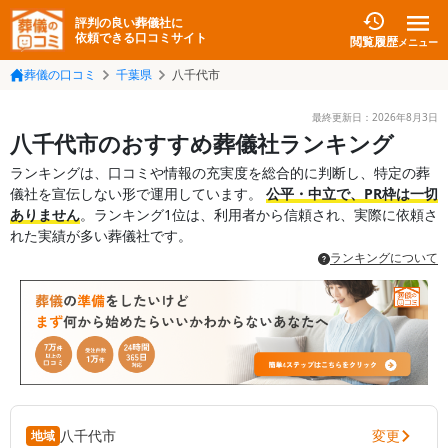
評判の良い葬儀社に
依頼できる口コミサイト
閲覧履歴
メニュー
葬儀の口コミ
千葉県
八千代市
最終更新日：
2026年8月3日
八千代市のおすすめ葬儀社ランキング
ランキングは、口コミや情報の充実度を総合的に判断し、特定の葬
儀社を宣伝しない形で運用しています。
公平・中立で、PR枠は一切
ありません
。ランキング1位は、利用者から信頼され、実際に依頼さ
れた実績が多い葬儀社です。
ランキングについて
変更
八千代市
地域