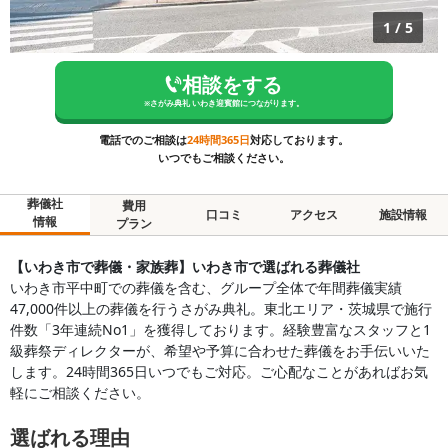
1
/
5
相談をする
※
さがみ典礼 いわき迎賓館
につながります。
電話でのご相談は
24時間365日
対応しております。
いつでもご相談ください。
葬儀社
費用
口コミ
アクセス
施設情報
情報
プラン
【いわき市で葬儀・家族葬】いわき市で選ばれる葬儀社
いわき市平中町での葬儀を含む、グループ全体で年間葬儀実績
47,000件以上の葬儀を行うさがみ典礼。東北エリア・茨城県で施行
件数「3年連続No1」を獲得しております。経験豊富なスタッフと1
級葬祭ディレクターが、希望や予算に合わせた葬儀をお手伝いいた
します。24時間365日いつでもご対応。ご心配なことがあればお気
軽にご相談ください。
選ばれる理由