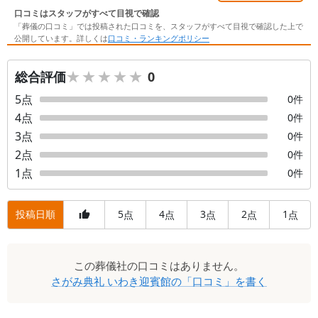
口コミはスタッフがすべて目視で確認
「葬儀の口コミ」では投稿された口コミを、スタッフがすべて目視で確認した上で
公開しています。詳しくは
口コミ・ランキングポリシー
★★★★★
★★★★★
総合評価
0
5
点
0
件
4
点
0
件
3
点
0
件
2
点
0
件
1
点
0
件
投稿日順
5
4
3
2
1
点
点
点
点
点
口
この
葬儀社
の口コミはありません。
コ
さがみ典礼 いわき迎賓館
の「口コミ」を書く
ミ
一
覧