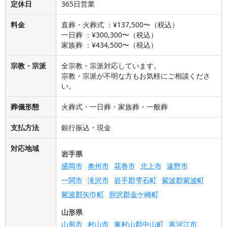
定休日
365日営業
料金
直葬・火葬式 ：¥137,500〜（税込）
一日葬 ：¥300,300〜（税込）
家族葬 ：¥434,500〜（税込）
宗教・宗派
全宗教・宗派対応しています。
宗教・宗派が不明な方もお気軽にご相談くださ
い。
葬儀形態
火葬式・一日葬・家族葬・一般葬
支払方法
銀行振込・現金
対応地域
岩手県
盛岡市
奥州市
花巻市
北上市
遠野市
一関市
滝沢市
岩手郡雫石町
紫波郡紫波町
紫波郡矢巾町
胆沢郡金ケ崎町
山形県
山形市
村山市
東村山郡中山町
寒河江市