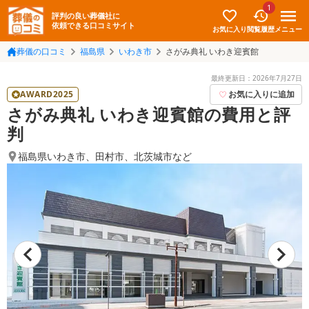
1
評判の良い葬儀社に
依頼できる口コミサイト
お気に入り
メニュー
閲覧履歴
葬儀の口コミ
福島県
いわき市
さがみ典礼 いわき迎賓館
最終更新日：
2026年7月27日
AWARD2025
お気に入りに追加
さがみ典礼 いわき迎賓館の費用と評
判
福島県いわき市
、
田村市
、
北茨城市
など