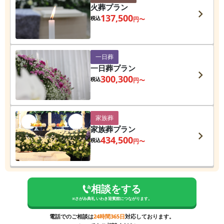
火葬プラン
137,500
税込
円〜
一日葬
一日葬プラン
300,300
税込
円〜
家族葬
家族葬プラン
434,500
税込
円〜
相談をする
※
さがみ典礼 いわき迎賓館
につながります。
電話でのご相談は
24時間365日
対応しております。