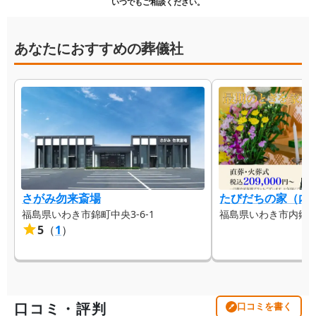
いつでもご相談ください。
あなたにおすすめの葬儀社
さがみ勿来斎場
たびだちの家（内
福島県いわき市錦町中央3-6-1
福島県いわき市内郷高坂
5
（
1
）
口コミ・評判
口コミを書く