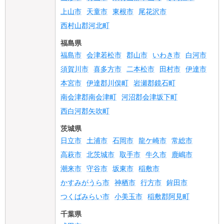
上山市
天童市
東根市
尾花沢市
西村山郡河北町
福島県
福島市
会津若松市
郡山市
いわき市
白河市
須賀川市
喜多方市
二本松市
田村市
伊達市
本宮市
伊達郡川俣町
岩瀬郡鏡石町
南会津郡南会津町
河沼郡会津坂下町
西白河郡矢吹町
茨城県
日立市
土浦市
石岡市
龍ケ崎市
常総市
高萩市
北茨城市
取手市
牛久市
鹿嶋市
潮来市
守谷市
坂東市
稲敷市
かすみがうら市
神栖市
行方市
鉾田市
つくばみらい市
小美玉市
稲敷郡阿見町
千葉県