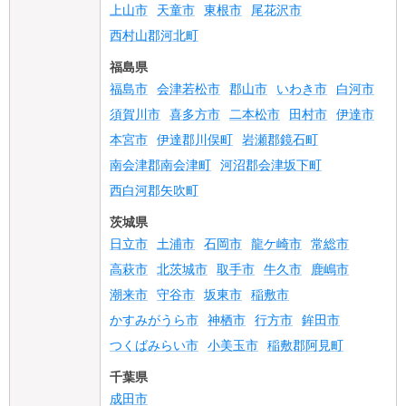
上山市
天童市
東根市
尾花沢市
西村山郡河北町
福島県
福島市
会津若松市
郡山市
いわき市
白河市
須賀川市
喜多方市
二本松市
田村市
伊達市
本宮市
伊達郡川俣町
岩瀬郡鏡石町
南会津郡南会津町
河沼郡会津坂下町
西白河郡矢吹町
茨城県
日立市
土浦市
石岡市
龍ケ崎市
常総市
高萩市
北茨城市
取手市
牛久市
鹿嶋市
潮来市
守谷市
坂東市
稲敷市
かすみがうら市
神栖市
行方市
鉾田市
つくばみらい市
小美玉市
稲敷郡阿見町
千葉県
成田市