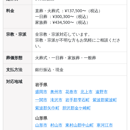
料金
直葬・火葬式 ：¥137,500〜（税込）
一日葬 ：¥300,300〜（税込）
家族葬 ：¥434,500〜（税込）
宗教・宗派
全宗教・宗派対応しています。
宗教・宗派が不明な方もお気軽にご相談くださ
い。
葬儀形態
火葬式・一日葬・家族葬・一般葬
支払方法
銀行振込・現金
対応地域
岩手県
盛岡市
奥州市
花巻市
北上市
遠野市
一関市
滝沢市
岩手郡雫石町
紫波郡紫波町
紫波郡矢巾町
胆沢郡金ケ崎町
山形県
山形市
村山市
東村山郡中山町
寒河江市