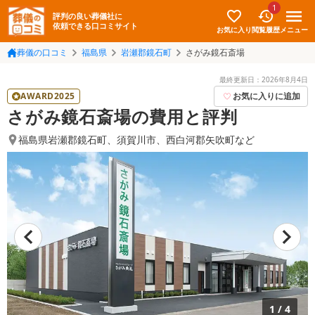
1
評判の良い葬儀社に
依頼できる口コミサイト
お気に入り
メニュー
閲覧履歴
葬儀の口コミ
福島県
岩瀬郡鏡石町
さがみ鏡石斎場
最終更新日：
2026年8月4日
AWARD2025
お気に入りに追加
さがみ鏡石斎場の費用と評判
福島県岩瀬郡鏡石町
、
須賀川市
、
西白河郡矢吹町
など
1
/
4