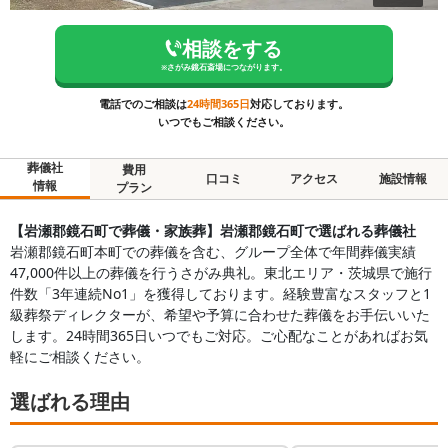
相談をする
※
さがみ鏡石斎場
につながります。
電話でのご相談は
24時間365日
対応しております。
いつでもご相談ください。
葬儀社
費用
口コミ
アクセス
施設情報
情報
プラン
【岩瀬郡鏡石町で葬儀・家族葬】岩瀬郡鏡石町で選ばれる葬儀社
岩瀬郡鏡石町本町での葬儀を含む、グループ全体で年間葬儀実績
47,000件以上の葬儀を行うさがみ典礼。東北エリア・茨城県で施行
件数「3年連続No1」を獲得しております。経験豊富なスタッフと1
級葬祭ディレクターが、希望や予算に合わせた葬儀をお手伝いいた
します。24時間365日いつでもご対応。ご心配なことがあればお気
軽にご相談ください。
選ばれる理由