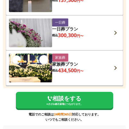
円〜
一日葬
一日葬プラン
300,300
税込
円〜
家族葬
家族葬プラン
434,500
税込
円〜
相談をする
※
さがみ鏡石斎場
につながります。
電話でのご相談は
24時間365日
対応しております。
いつでもご相談ください。