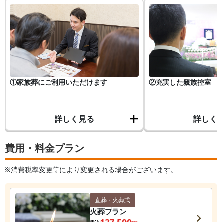
①家族葬にご利用いただけます
②充実した親族控室
詳しく見る
詳しく
費用・料金プラン
※消費税率変更等により変更される場合がございます。
直葬・火葬式
火葬プラン
137,500
税込