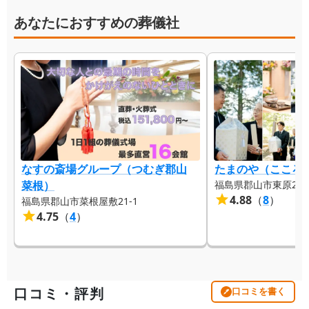
あなたにおすすめの葬儀社
なすの斎場グループ（つむぎ郡山
たまのや（こころ
菜根）
福島県郡山市東原2-1
4.88
（
8
）
福島県郡山市菜根屋敷21-1
4.75
（
4
）
口コミ・評判
口コミを書く