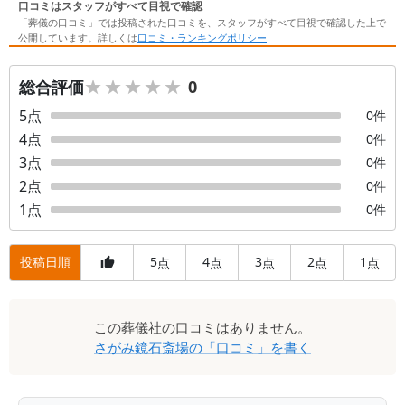
口コミはスタッフがすべて目視で確認
「葬儀の口コミ」では投稿された口コミを、スタッフがすべて目視で確認した上で
公開しています。詳しくは
口コミ・ランキングポリシー
★★★★★
★★★★★
総合評価
0
5
点
0
件
4
点
0
件
3
点
0
件
2
点
0
件
1
点
0
件
投稿日順
5
4
3
2
1
点
点
点
点
点
口
この
葬儀社
の口コミはありません。
コ
さがみ鏡石斎場
の「口コミ」を書く
ミ
一
覧