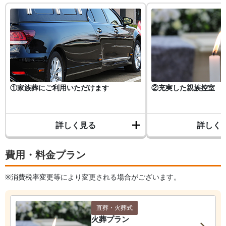
①家族葬にご利用いただけます
②充実した親族控室
詳しく見る
詳しく
費用・料金プラン
※消費税率変更等により変更される場合がございます。
直葬・火葬式
火葬プラン