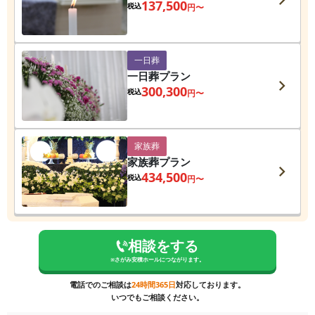
137,500
税込
円〜
一日葬
一日葬プラン
300,300
税込
円〜
家族葬
家族葬プラン
434,500
税込
円〜
相談をする
※
さがみ安積ホール
につながります。
電話でのご相談は
24時間365日
対応しております。
いつでもご相談ください。