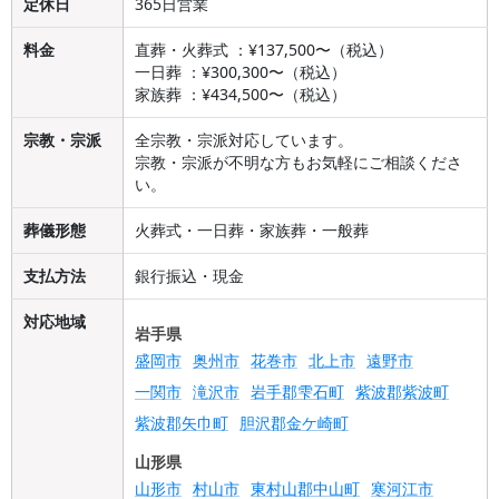
定休日
365日営業
料金
直葬・火葬式 ：¥137,500〜（税込）
一日葬 ：¥300,300〜（税込）
家族葬 ：¥434,500〜（税込）
宗教・宗派
全宗教・宗派対応しています。
宗教・宗派が不明な方もお気軽にご相談くださ
い。
葬儀形態
火葬式・一日葬・家族葬・一般葬
支払方法
銀行振込・現金
対応地域
岩手県
盛岡市
奥州市
花巻市
北上市
遠野市
一関市
滝沢市
岩手郡雫石町
紫波郡紫波町
紫波郡矢巾町
胆沢郡金ケ崎町
山形県
山形市
村山市
東村山郡中山町
寒河江市