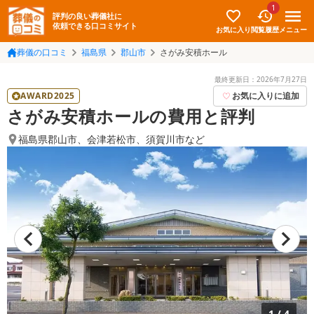
1
評判の良い葬儀社に
依頼できる口コミサイト
お気に入り
メニュー
閲覧履歴
葬儀の口コミ
福島県
郡山市
さがみ安積ホール
最終更新日：
2026年7月27日
AWARD2025
お気に入りに追加
さがみ安積ホールの費用と評判
福島県郡山市
、
会津若松市
、
須賀川市
など
1
/
4