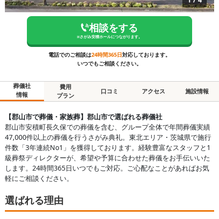
相談をする
※
さがみ安積ホール
につながります。
電話でのご相談は
24時間365日
対応しております。
いつでもご相談ください。
葬儀社
費用
口コミ
アクセス
施設情報
情報
プラン
【郡山市で葬儀・家族葬】郡山市で選ばれる葬儀社
郡山市安積町長久保での葬儀を含む、グループ全体で年間葬儀実績
47,000件以上の葬儀を行うさがみ典礼。東北エリア・茨城県で施行
件数「3年連続No1」を獲得しております。経験豊富なスタッフと1
級葬祭ディレクターが、希望や予算に合わせた葬儀をお手伝いいた
します。24時間365日いつでもご対応。ご心配なことがあればお気
軽にご相談ください。
選ばれる理由