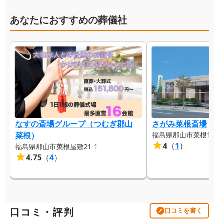
あなたにおすすめの葬儀社
なすの斎場グループ（つむぎ郡山
さがみ菜根斎場
菜根）
福島県郡山市菜根1-11
4
（
1
）
福島県郡山市菜根屋敷21-1
4.75
（
4
）
口コミ・評判
口コミを書く