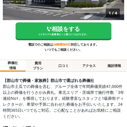
1
/
4
相談をする
※
メモリアル斎場 新さくら通り
につながります。
電話でのご相談は
24時間365日
対応しております。
いつでもご相談ください。
葬儀社
費用
口コミ
アクセス
施設情報
情報
プラン
【郡山市で葬儀・家族葬】郡山市で選ばれる葬儀社
郡山市土瓜での葬儀を含む、グループ全体で年間葬儀実績47,000件
以上の葬儀を行うさがみ典礼。東北エリア・茨城県で施行件数「3年
連続No1」を獲得しております。経験豊富なスタッフと1級葬祭ディ
レクターが、希望や予算に合わせた葬儀をお手伝いいたします。24
時間365日いつでもご対応。ご心配なことがあればお気軽にご相談
ください。