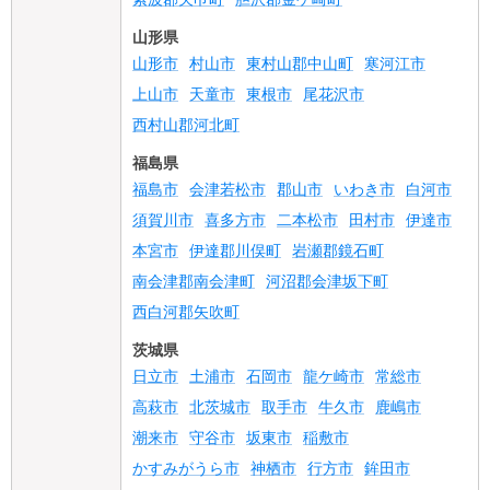
山形県
山形市
村山市
東村山郡中山町
寒河江市
上山市
天童市
東根市
尾花沢市
西村山郡河北町
福島県
福島市
会津若松市
郡山市
いわき市
白河市
須賀川市
喜多方市
二本松市
田村市
伊達市
本宮市
伊達郡川俣町
岩瀬郡鏡石町
南会津郡南会津町
河沼郡会津坂下町
西白河郡矢吹町
茨城県
日立市
土浦市
石岡市
龍ケ崎市
常総市
高萩市
北茨城市
取手市
牛久市
鹿嶋市
潮来市
守谷市
坂東市
稲敷市
かすみがうら市
神栖市
行方市
鉾田市