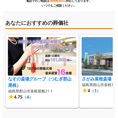
電話でのご相談は
24時間365日
対応しております。
いつでもご相談ください。
あなたにおすすめの葬儀社
なすの斎場グループ（つむぎ郡山
さがみ菜根斎場
菜根）
福島県郡山市菜根1-11
4
（
1
）
福島県郡山市菜根屋敷21-1
4.75
（
4
）