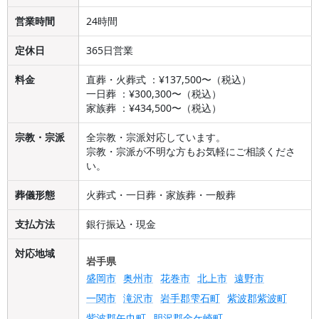
営業時間
24時間
定休日
365日営業
料金
直葬・火葬式 ：¥137,500〜（税込）
一日葬 ：¥300,300〜（税込）
家族葬 ：¥434,500〜（税込）
宗教・宗派
全宗教・宗派対応しています。
宗教・宗派が不明な方もお気軽にご相談くださ
い。
葬儀形態
火葬式・一日葬・家族葬・一般葬
支払方法
銀行振込・現金
対応地域
岩手県
盛岡市
奥州市
花巻市
北上市
遠野市
一関市
滝沢市
岩手郡雫石町
紫波郡紫波町
紫波郡矢巾町
胆沢郡金ケ崎町