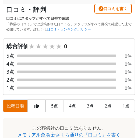
口コミ・評判
口コミを書く
口コミはスタッフがすべて目視で確認
「葬儀の口コミ」では投稿された口コミを、スタッフがすべて目視で確認した上で
公開しています。詳しくは
口コミ・ランキングポリシー
★★★★★
★★★★★
総合評価
0
5
点
0
件
4
点
0
件
3
点
0
件
2
点
0
件
1
点
0
件
投稿日順
5
4
3
2
1
点
点
点
点
点
口
この
葬儀社
の口コミはありません。
コ
メモリアル斎場 新さくら通り
の「口コミ」を書く
ミ