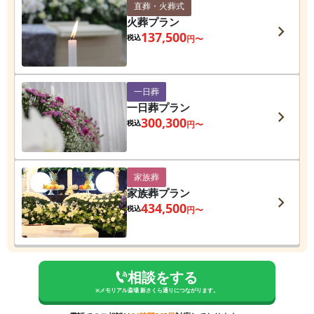
直葬・火葬式
火葬プラン
137,500
税込
円〜
一日葬
一日葬プラン
300,300
税込
円〜
家族葬
家族葬プラン
434,500
税込
円〜
相談をする
※
メモリアル斎場 新さくら通り
につながります。