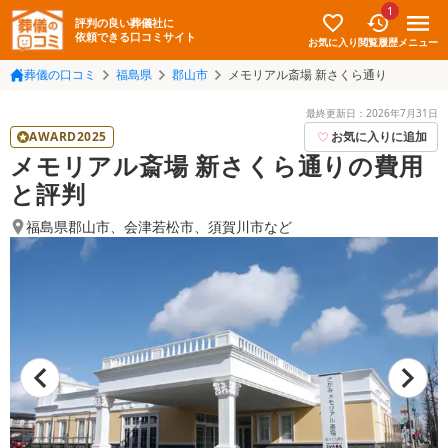
1
評判の良い葬儀社に
依頼できる口コミサイト
お気に入り
メニュー
閲覧履歴
葬儀の口コミ
福島県
郡山市
メモリアル斎場 新さくら通り
最終更新日：
2026年7月31日
AWARD2025
お気に入りに追加
メモリアル斎場 新さくら通りの費用
と評判
福島県郡山市
、
会津若松市
、
須賀川市
など