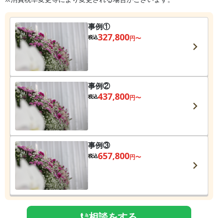
事例①
327,800
税込
円〜
事例②
437,800
税込
円〜
事例③
657,800
税込
円〜
相談をする