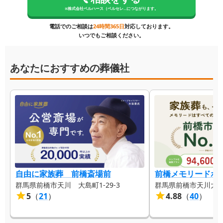
※
株式会社ベルハース（ベルセレ...
につながります。
電話でのご相談は
24時間365日
対応しております。
いつでもご相談ください。
あなたにおすすめの葬儀社
自由に家族葬 前橋斎場前
前橋メモリードホ
群馬県前橋市天川 大島町1-29-3
群馬県前橋市天川大島町
5
（
21
）
4.88
（
40
）