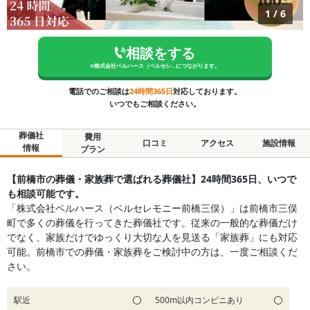
1
/
6
相談をする
※
株式会社ベルハース（ベルセレ...
につながります。
電話でのご相談は
24時間365日
対応しております。
いつでもご相談ください。
葬儀社
費用
口コミ
アクセス
施設情報
情報
プラン
【前橋市の葬儀・家族葬で選ばれる葬儀社】24時間365日、いつで
も相談可能です。
「株式会社ベルハース（ベルセレモニー前橋三俣）」は前橋市三俣
町で多くの葬儀を行ってきた葬儀社です。従来の一般的な葬儀だけ
でなく、家族だけでゆっくり大切な人を見送る「家族葬」にも対応
可能。前橋市での葬儀・家族葬をご検討中の方は、一度ご相談くだ
さい。
駅近
500m以内コンビニあり