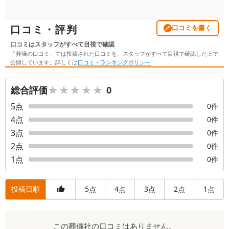
口コミ・評判
口コミを書く
口コミはスタッフがすべて目視で確認
「葬儀の口コミ」では投稿された口コミを、スタッフがすべて目視で確認した上で
公開しています。詳しくは
口コミ・ランキングポリシー
★★★★★
★★★★★
総合評価
0
5
点
0
件
4
点
0
件
3
点
0
件
2
点
0
件
1
点
0
件
投稿日順
5
4
3
2
1
点
点
点
点
点
口
この
葬儀社
の口コミはありません。
コ