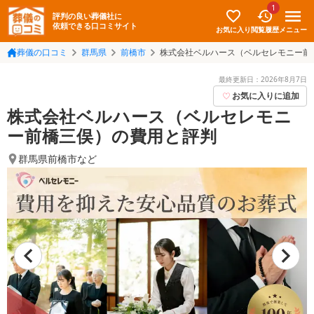
1
評判の良い葬儀社に
依頼できる口コミサイト
お気に入り
メニュー
閲覧履歴
葬儀の口コミ
群馬県
前橋市
株式会社ベルハース（ベルセレモニー前
最終更新日：
2026年8月7日
お気に入りに追加
株式会社ベルハース（ベルセレモニ
ー前橋三俣）の費用と評判
群馬県前橋市
など