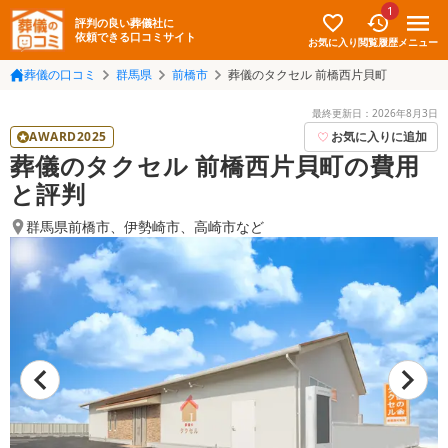
1
評判の良い葬儀社に
依頼できる口コミサイト
お気に入り
メニュー
閲覧履歴
葬儀の口コミ
群馬県
前橋市
葬儀のタクセル 前橋西片貝町
最終更新日：
2026年8月3日
AWARD2025
お気に入りに追加
葬儀のタクセル 前橋西片貝町の費用
と評判
群馬県前橋市
、
伊勢崎市
、
高崎市
など