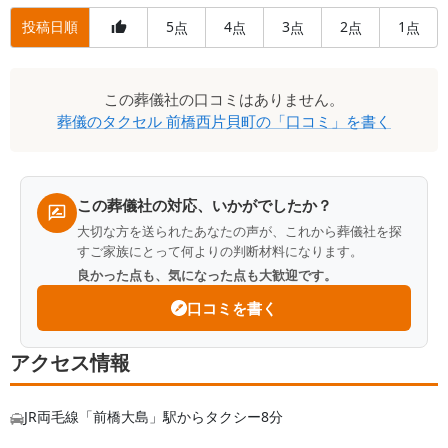
投稿日順
5
4
3
2
1
点
点
点
点
点
口
この
葬儀社
の口コミはありません。
コ
葬儀のタクセル 前橋西片貝町
の「口コミ」を書く
ミ
一
覧
この葬儀社の対応、いかがでしたか？
大切な方を送られたあなたの声が、これから葬儀社を探
すご家族にとって何よりの判断材料になります。
良かった点も、気になった点も大歓迎です。
口コミを書く
アクセス情報
JR両毛線「前橋大島」駅からタクシー8分