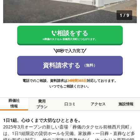
1
/
9
相談をする
※
葬儀のタクセル 前橋西片貝町
につながります。
30秒で入力完了
資料請求する
（無料）
電話でのご相談、資料請求は
24時間365日
対応しております。
いつでもご相談ください。
葬儀社
費用
口コミ
アクセス
施設情報
情報
プラン
1日1組、心ゆくまで大切なひとときを。
2025年3月オープンの新しい斎場「葬儀のタクセル前橋西片貝町」
は、1日1組限定の貸切ホールを完備。家族葬・一日葬・直葬など多
様な形式に対応し、他のご家族に気兼ねなく、ゆったりと最期の時