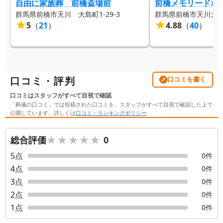
自由に家族葬 前橋斎場前
前橋メモリードホ
群馬県前橋市天川 大島町1-29-3
群馬県前橋市天川大島町
5
（
21
）
4.88
（
40
）
口コミ・評判
口コミを書く
口コミはスタッフがすべて目視で確認
「葬儀の口コミ」では投稿された口コミを、スタッフがすべて目視で確認した上で
公開しています。詳しくは
口コミ・ランキングポリシー
★★★★★
★★★★★
総合評価
0
5
点
0
件
4
点
0
件
3
点
0
件
2
点
0
件
1
点
0
件