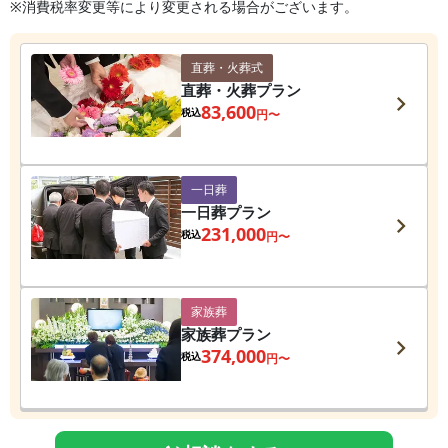
※消費税率変更等により変更される場合がございます。
直葬・火葬式
直葬・火葬プラン
83,600
税込
円〜
一日葬
一日葬プラン
231,000
税込
円〜
家族葬
家族葬プラン
374,000
税込
円〜