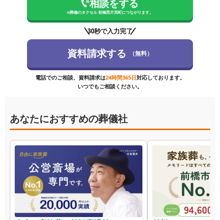
相談をする
※
葬儀のタクセル 前橋西片貝町
につながります。
30秒で入力完了
資料請求する
（無料）
電話でのご相談、資料請求は
24時間365日
対応しております。
いつでもご相談ください。
あなたにおすすめの葬儀社