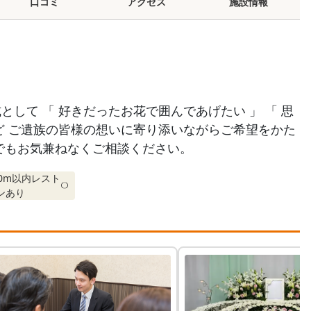
口コミ
アクセス
施設情報
して 「 好きだったお花で囲んであげたい 」 「 思
ど ご遺族の皆様の想いに寄り添いながらご希望をかた
でもお気兼ねなくご相談ください。
00m以内レスト
ンあり