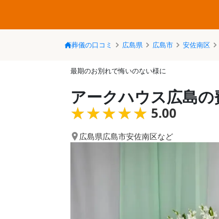
葬儀の口コミ
広島県
広島市
安佐南区
最期のお別れで悔いのない様に
アークハウス広島の
★★★★★
★★★★★
5.00
広島県広島市安佐南区
など