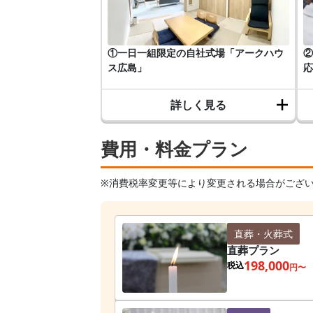
①一日一組限定の自社式場「アークハウ
②
ス広島」
応
詳しく見る
費用・料金プラン
※消費税率変更等により変更される場合がござ
直葬・火葬式
直葬プラン
198,000
税込
円〜