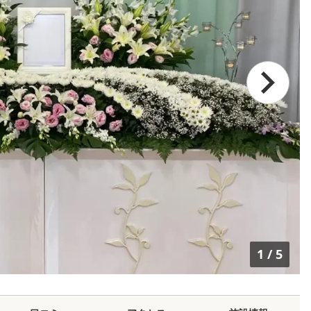
1
/
5