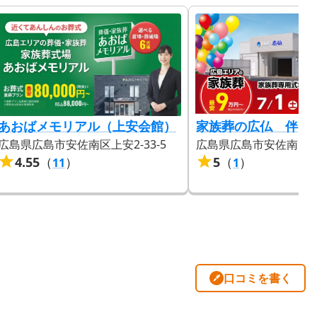
あおばメモリアル（上安会館）
家族葬の広仏 伴
広島県広島市安佐南区上安2-33-5
広島県広島市安佐南区伴東
4.55
（
）
5
（
）
11
1
口コミを書く