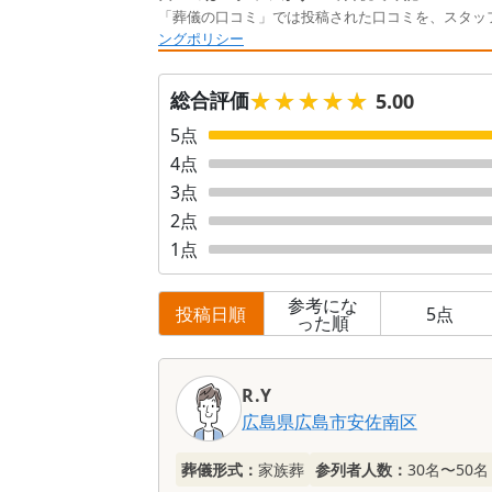
「葬儀の口コミ」では投稿された口コミを、スタッ
ングポリシー
★★★★★
★★★★★
総合評価
5.00
5
点
4
点
3
点
2
点
1
点
参考にな
投稿日順
5
点
った順
口
コ
R.Y
ミ
広島県
広島市安佐南区
一
覧
葬儀形式：
家族葬
参列者人数：
30名〜50名