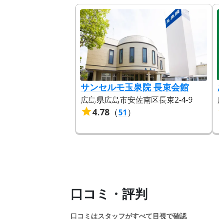
サンセルモ玉泉院 長束会館
広島県広島市安佐南区長束2-4-9
4.78
（
）
51
口コミ・評判
口コミはスタッフがすべて目視で確認