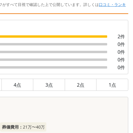
フがすべて目視で確認した上で公開しています。詳しくは
口コミ・ランキ
2
件
0
件
0
件
0
件
0
件
4
点
3
点
2
点
1
点
葬儀費用：
21万〜40万