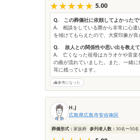
★★★★★
★★★★★
5.00
Q.
この葬儀社に依頼してよかったで
A.
相談をしている際から非常に心遣
を傾けてもらえたので、大変印象が良
Q.
故人との関係性や思い出を教えて
A.
亡くなった祖母はカラオケや音楽
の曲が流れていました。また、一緒に
耳に残っています。
参考になった
H.J
広島県
広島市安佐南区
葬儀形式：
家族葬
参列者人数：
30名〜50名