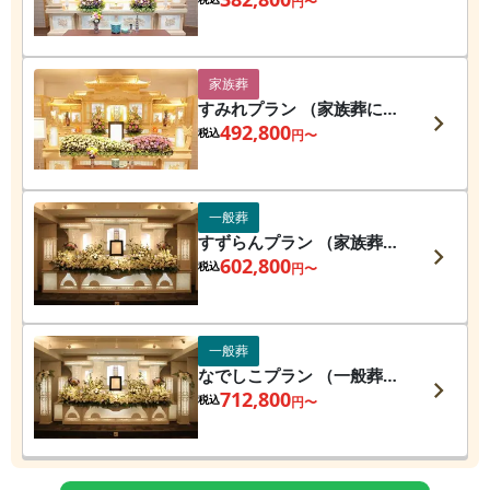
円〜
家族葬
すみれプラン （家族葬に最
適プラン）
492,800
税込
円〜
一般葬
すずらんプラン （家族葬か
ら一般葬）
602,800
税込
円〜
一般葬
なでしこプラン （一般葬プ
ラン）
712,800
税込
円〜