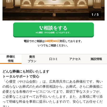
1
/
5
相談をする
※
心優堂（やけ山会館）
につながります。
電話でのご相談は
24時間365日
対応しております。
いつでもご相談ください。
葬儀社
費用
口コミ
アクセス
施設情報
情報
プラン
どんな葬儀にも対応いたします
トータルサポートで安心
「心優堂（やけ山会館）」は、広島県呉市にある葬儀社です。悔い
の残らないお葬式のための事前相談から、お葬式、さらに葬儀後に
必要となる各種のサービスについてまで。親切丁寧なスタッフが、
ご必要なことはすべてお手伝いいたします。また、お客様に寄り添
って明確な料金を事前に提示いたしますので、安心してお任せくだ
さい。