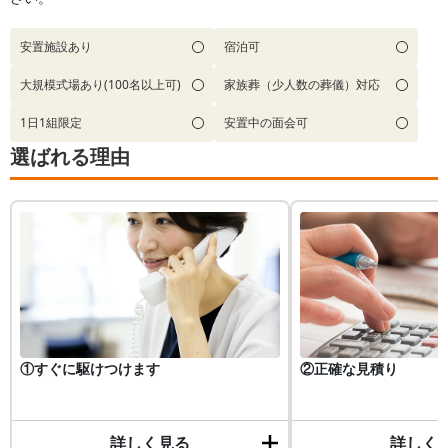
安置施設あり
宿泊可
大規模式場あり(100名以上可)
家族葬（少人数の葬儀）対応
1日1組限定
安置中の面会可
選ばれる理由
①すぐに駆けつけます
②正確な見積り
詳しく見る
詳しく