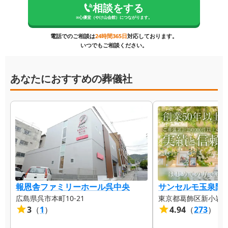
相談をする
※
心優堂（やけ山会館）
につながります。
電話でのご相談は
24時間365日
対応しております。
いつでもご相談ください。
あなたにおすすめの葬儀社
報恩舎ファミリーホール呉中央
サンセルモ玉泉院 
広島県呉市本町10-21
東京都葛飾区新小岩1-2
3
（
1
）
4.94
（
273
）