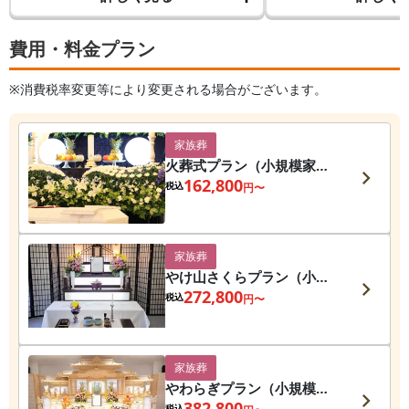
費用・料金プラン
※消費税率変更等により変更される場合がございます。
家族葬
火葬式プラン（小規模家族
葬プラン）
162,800
税込
円〜
家族葬
やけ山さくらプラン（小規
模家族葬プラン）
272,800
税込
円〜
家族葬
やわらぎプラン（小規模家
族葬プラン）
382,800
税込