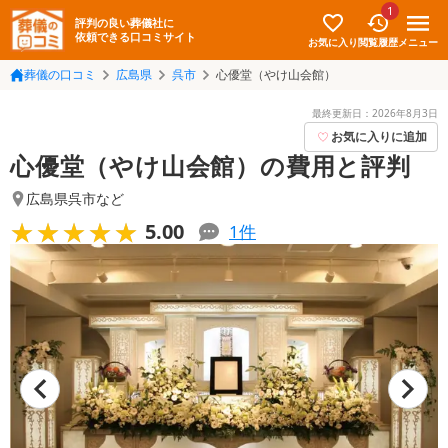
1
評判の良い葬儀社に
依頼できる口コミサイト
お気に入り
メニュー
閲覧履歴
葬儀の口コミ
広島県
呉市
心優堂（やけ山会館）
最終更新日：
2026年8月3日
お気に入りに追加
心優堂（やけ山会館）の費用と評判
広島県呉市
など
★★★★★
★★★★★
5.00
1
件