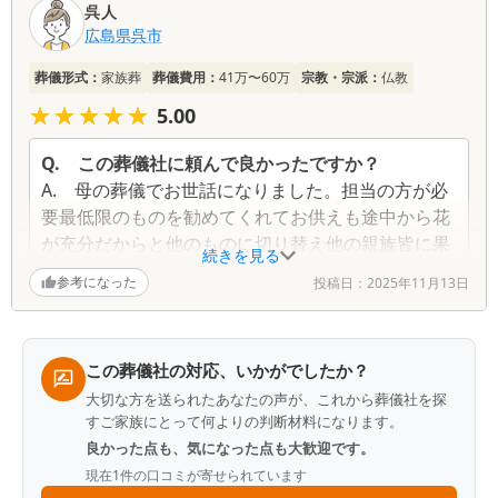
呉人
コ
広島県
呉市
ミ
一
葬儀形式：
家族葬
葬儀費用：
41万〜60万
宗教・宗派：
仏教
覧
★★★★★
★★★★★
5.00
Q.
この葬儀社に頼んで良かったですか？
A.
母の葬儀でお世話になりました。担当の方が必
要最低限のものを勧めてくれてお供えも途中から花
が充分だからと他のものに切り替え他の親族皆に果
続きを見る
物等のお供えが行き渡り、また母が好きだった歌や
参考になった
投稿日：
2025年11月13日
思い出話をしただけなのに出棺時に曲を流していた
だいたり、特別なお花を用意していただいたりと細
やかで丁寧なお気遣いに感動しました。駐車場も広
この葬儀社の対応、いかがでしたか？
く場所が分かりやすくて火葬場も近く案内もしやす
大切な方を送られたあなたの声が、これから葬儀社を探
かったです。
すご家族にとって何よりの判断材料になります。
良かった点も、気になった点も大歓迎です。
現在
1
件の口コミが寄せられています