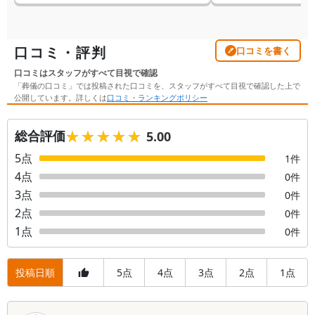
口コミ・評判
口コミを書く
口コミはスタッフがすべて目視で確認
「葬儀の口コミ」では投稿された口コミを、スタッフがすべて目視で確認した上で
公開しています。詳しくは
口コミ・ランキングポリシー
★★★★★
★★★★★
総合評価
5.00
5
点
1
件
4
点
0
件
3
点
0
件
2
点
0
件
1
点
0
件
投稿日順
5
4
3
2
1
点
点
点
点
点
口