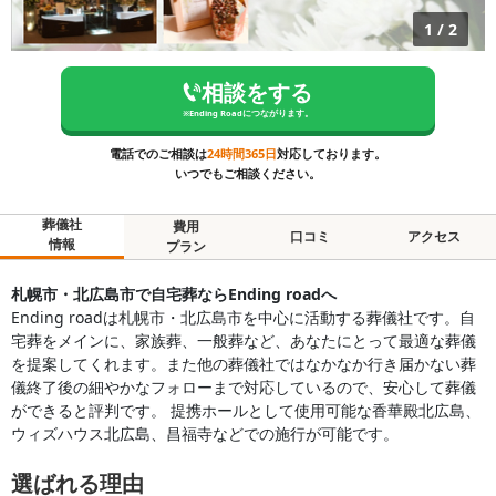
1
/
2
相談をする
※
Ending Road
につながります。
電話でのご相談は
24時間365日
対応しております。
いつでもご相談ください。
葬儀社
費用
口コミ
アクセス
情報
プラン
札幌市・北広島市で自宅葬ならEnding roadへ
Ending roadは札幌市・北広島市を中心に活動する葬儀社です。自
宅葬をメインに、家族葬、一般葬など、あなたにとって最適な葬儀
を提案してくれます。また他の葬儀社ではなかなか行き届かない葬
儀終了後の細やかなフォローまで対応しているので、安心して葬儀
ができると評判です。 提携ホールとして使用可能な香華殿北広島、
ウィズハウス北広島、昌福寺などでの施行が可能です。
選ばれる理由