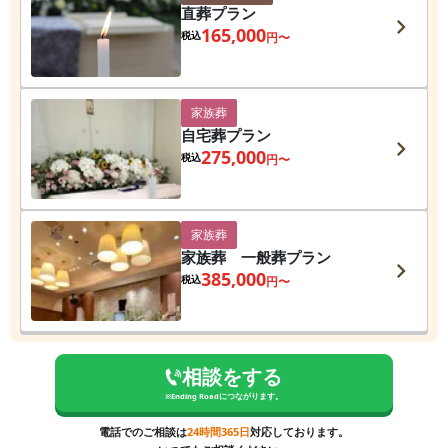
直葬プラン
165,000
税込
円〜
家族葬
自宅葬プラン
275,000
税込
円〜
家族葬
家族葬 一般葬プラン
385,000
税込
円〜
相談をする
※
Ending Road
につながります。
電話でのご相談は
24時間365日
対応しております。