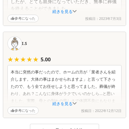
したが、とても親身になっていただき、無事に葬儀
を終えることができました。
続きを見る
葬儀屋さんは堅苦しいイメージがありましたが、と
参考になった
投稿日：
2023年7月3日
ても親しみやすくいい葬儀屋さんでした。感謝の気
持ちでいっぱいです。
親戚や近所で困っている方がいましたら、おすすめ
しようと思います。
I.S
★★★★★
★★★★★
5.00
Q.
この葬儀社が改善するべき点はありますか？
A.
感謝の気持ちしかありません。
本当に突然の事だったので、ホームの方が「業者さんを紹
Q.
葬儀社をどのように探しましたか？
介します。大体の事はまかせられますよ」と言って下さっ
A.
母が急遽亡くなり、急いで葬儀社をインターネ
たので、もう全てお任せしようと思ってました。葬儀が終
ットで探していたところ、安心葬儀のHPを見つけま
わり、あれ？こんなに身体がラクでいいのかしら…と思い
した。3社紹介してもらい、電話で相談し、見積も
ました。実際、母との別れの悲しさで体調不良にもなりま
続きを見る
りをとりました。最終的に一番親身になって話を聞
したが、これに葬儀の煩雑さが加わったら倒れたいのでは
参考になった
投稿日：
2022年12月12日
いてくれる葬儀屋さんに決めました。
ないでしょうか。又、自宅葬を選ばせていただいたので、
母と家族が心ゆくまでお別れする事ができ幸せでした。超