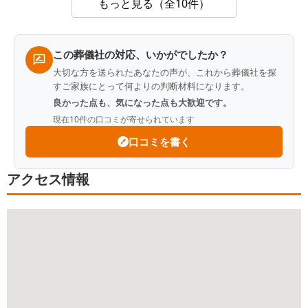
高齢社会で、老老介護の末、葬儀をとり行う方が増える社
もっと見る（全10件）
会。若い福島さんが大変頼もしくありがたかったです。料
金もリーズナブルで良心的でした。家族に最後まで寄り添
って下さり、本当にありがとうございました。
この葬儀社の対応、いかがでしたか？
大切な方を送られたあなたの声が、これから葬儀社を探
すご家族にとって何よりの判断材料になります。
良かった点も、気になった点も大歓迎です。
現在
10
件の口コミが寄せられています
口コミを書く
アクセス情報