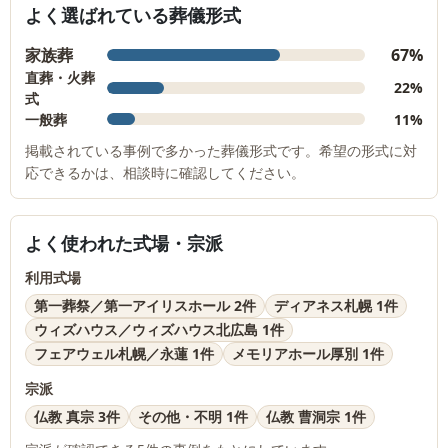
よく選ばれている葬儀形式
家族葬
67%
直葬・火葬
22%
式
一般葬
11%
掲載されている事例で多かった葬儀形式です。希望の形式に対
応できるかは、相談時に確認してください。
よく使われた式場・宗派
利用式場
第一葬祭／第一アイリスホール 2件
ディアネス札幌 1件
ウィズハウス／ウィズハウス北広島 1件
フェアウェル札幌／永蓮 1件
メモリアホール厚別 1件
宗派
仏教 真宗 3件
その他・不明 1件
仏教 曹洞宗 1件