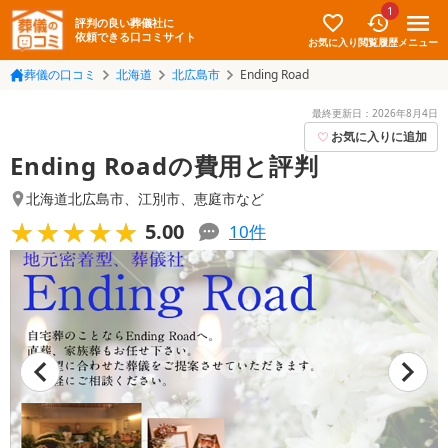
1
評判の良い葬儀社に
依頼できる口コミサイト
お気に入り
メニュー
閲覧履歴
葬儀の口コミ
北海道
北広島市
Ending Road
最終更新日：
2026年8月4日
お気に入りに追加
Ending Roadの費用と評判
北海道北広島市
、
江別市
、
恵庭市
など
★★★★★
★★★★★
5.00
10
件