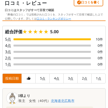
口コミ・レビュー
口コミを書く
口コミはスタッフがすべて目視で確認
「葬儀の口コミ」では投稿された口コミを、スタッフがすべて目視で確認した上で
公開しています。詳しくは
口コミ・ランキングポリシー
★★★★★
★★★★★
総合評価
5.00
5
点
10
件
4
点
0
件
3
点
0
件
2
点
0
件
1
点
0
件
投稿日順
5
4
3
2
1
点
点
点
点
点
口
I様より
コ
喪主
女性
（
40代
）
北海道
北広島市
ミ
一