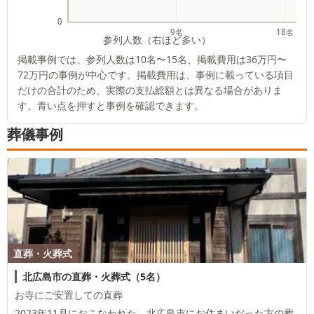
0
9名
18名
参列人数（右ほど多い）
掲載事例では、参列人数は
10名
〜
15名
、掲載費用は
36万円
〜
72万円
の事例が中心です。掲載費用は、事例に載っている項目
だけの合計のため、実際の支払総額とは異なる場合がありま
す。青い点を押すと事例を確認できます。
葬儀事例
直葬・火葬式
北広島市の直葬・火葬式（5名）
お寺にご安置しての直葬
2023年11月におこなわれた、
北広島市
にお住まいだった方の葬