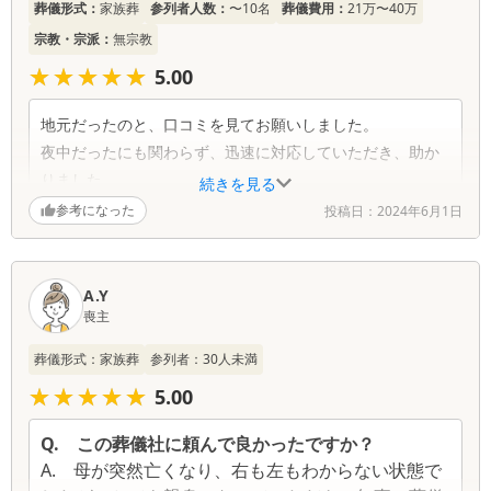
葬儀形式：
家族葬
参列者人数：
〜10名
葬儀費用：
21万〜40万
覧
宗教・宗派：
無宗教
★★★★★
★★★★★
5.00
地元だったのと、口コミを見てお願いしました。
夜中だったにも関わらず、迅速に対応していただき、助か
りました。
続きを見る
かわいい色の棺と福島さんの手作り骨ツボカバー。手作り
参考になった
投稿日：
2024年6月1日
とは思えないクオリティで感動しました。
こちらに寄り添って頂いたのは、今回の母の葬儀が初めて
だったので（祖父母の時はマニュアル通りでした）嬉しか
A.Y
ったです。
喪主
本当にありがとうございました。
葬儀形式：
家族葬
参列者：
30
人未満
★★★★★
★★★★★
5.00
Q.
この葬儀社に頼んで良かったですか？
A.
母が突然亡くなり、右も左もわからない状態で