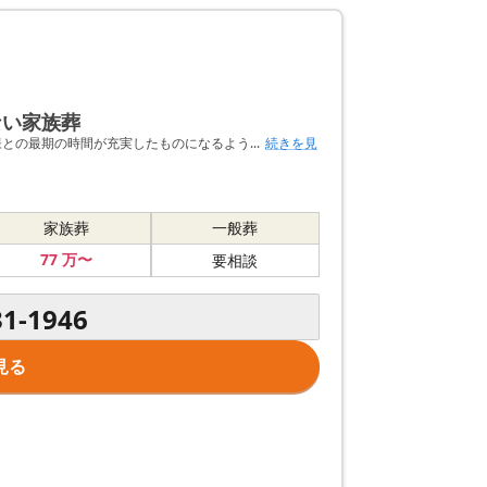
ない家族葬
様との最期の時間が充実したものになるよう...
続きを見
家族葬
一般葬
77
万〜
要相談
31-1946
見る