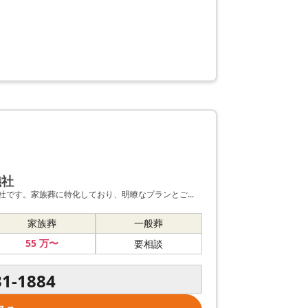
儀社
です。家族葬に特化しており、明瞭なプランとご...
家族葬
一般葬
55
万〜
要相談
31-1884