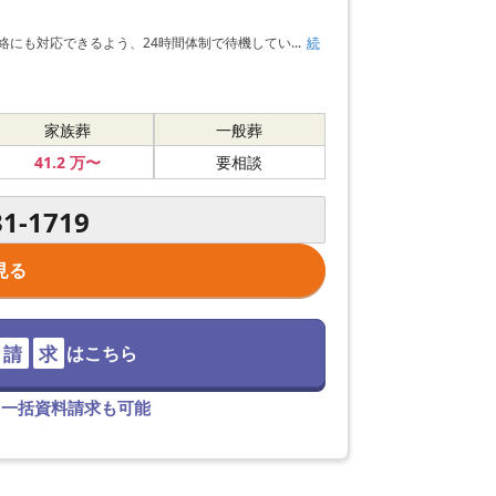
にも対応できるよう、24時間体制で待機してい...
続
家族葬
一般葬
41
.2
万〜
要相談
31-1719
見る
請
求
はこちら
て一括資料請求も可能