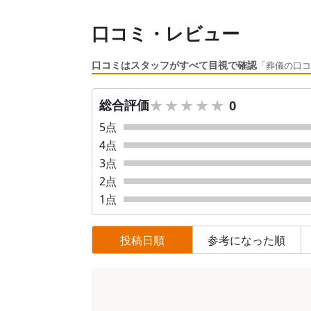
口コミ・レビュー
口コミはスタッフがすべて目視で確認
「葬儀の口コ
★★★★★
★★★★★
総合評価
0
5
点
4
点
3
点
2
点
1
点
投稿日順
参考になった順
口
コ
ミ