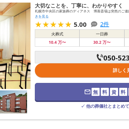
大切なことを、丁寧に、わかりやすく
札幌市中央区の家族葬のディアネス 博善斎場は突然のご連絡
きを見る
★★★★★
★★★★★
5.00
2
件
火葬式
一日葬
10
.4
万〜
30
.2
万〜
050-52
詳しく
無
料
資
料
✓ 他の葬儀社とまとめ