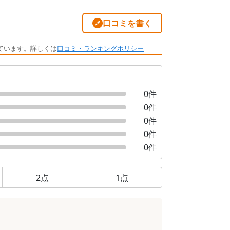
口コミを書く
ています。詳しくは
口コミ・ランキングポリシー
0
件
0
件
0
件
0
件
0
件
2
点
1
点