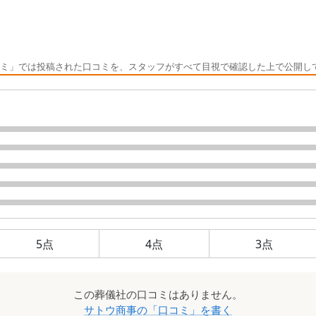
ミ」では投稿された口コミを、スタッフがすべて目視で確認した上で公開し
5
点
4
点
3
点
この
葬儀社
の口コミはありません。
サトウ商事
の「口コミ」を書く