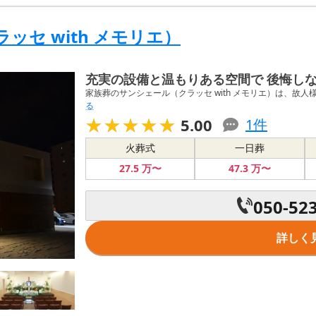
セ with メモリエ）
充実の設備と温もりある空間で 後悔し
家族葬のサンシェール（クラッセ with メモリエ）は、故人
る
★★★★★
★★★★★
5.00
1
件
火葬式
一日葬
27
.5
万〜
47
.3
万〜
050-52
詳しく