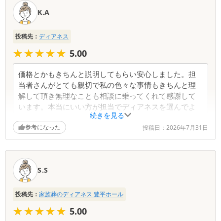
K.A
投稿先：
ディアネス
★★★★★
★★★★★
5.00
価格とかもきちんと説明してもらい安心しました。担
当者さんがとても親切で私の色々な事情もきちんと理
解して頂き無理なことも相談に乗ってくれて感謝して
います。本当にいい方が担当でディアネスを選んでよ
続きを見る
かったです ありがとうございます
参考になった
投稿日：
2026年7月31日
S.S
投稿先：
家族葬のディアネス 豊平ホール
★★★★★
★★★★★
5.00