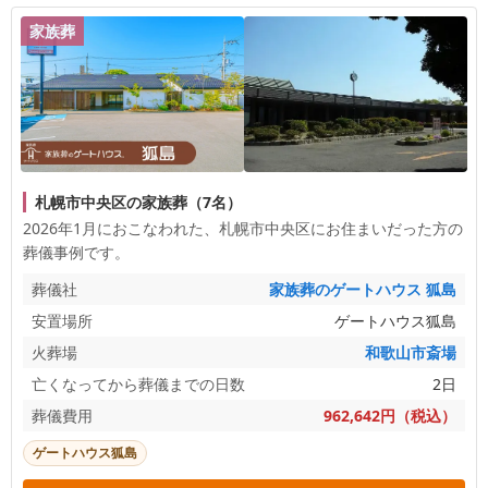
家族葬
札幌市中央区の家族葬（7名）
2026年1月におこなわれた、
札幌市中央区
にお住まいだった方の
葬儀事例です。
葬儀社
家族葬のゲートハウス 狐島
安置場所
ゲートハウス狐島
火葬場
和歌山市斎場
亡くなってから葬儀までの日数
2日
葬儀費用
962,642円（税込）
ゲートハウス狐島