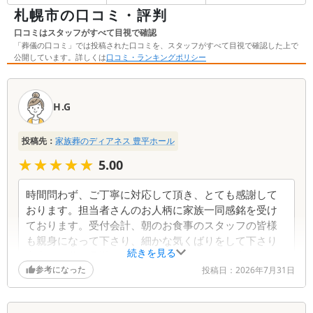
札幌市の口コミ・評判
口コミはスタッフがすべて目視で確認
「葬儀の口コミ」では投稿された口コミを、スタッフがすべて目視で確認した上で
公開しています。詳しくは
口コミ・ランキングポリシー
口
コ
H.G
ミ
一
投稿先：
家族葬のディアネス 豊平ホール
覧
★★★★★
★★★★★
5.00
時間問わず、ご丁寧に対応して頂き、とても感謝して
おります。担当者さんのお人柄に家族一同感銘を受け
ております。受付会計、朝のお食事のスタッフの皆様
も親身になって下さり、細かな気くばりをして下さり
続きを見る
安心して父を見送ることができました。担当者さんの
参考になった
生寿司とてもうれしかったです。父も喜んでいたと思
投稿日：
2026年7月31日
います。ありがとうございました。