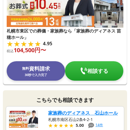
札幌市東区での葬儀・家族葬なら「家族葬のディアネス 苗
穂ホール」
★★★★★
★★★★★
4.95
104,500
円〜
税込
資料請求
無料
相談する
30秒で入力完了
こちらでも相談できます
家族葬のディアネス 石山ホール
札幌市南区石山2条4-2-1
★★★★★
★★★★★
14
件
5.00