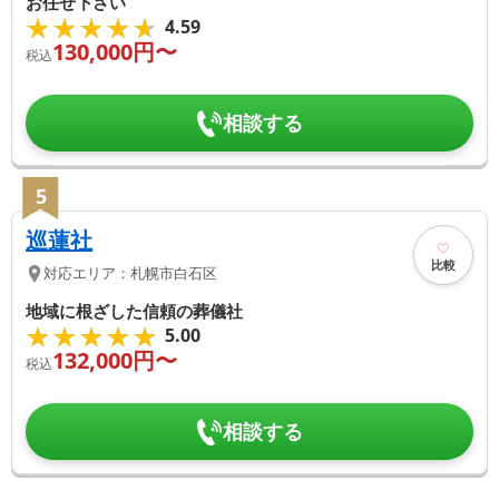
お任せ下さい
★★★★★
★★★★★
4.59
130,000
円〜
税込
相談する
5
巡蓮社
比較
対応エリア：
札幌市白石区
地域に根ざした信頼の葬儀社
★★★★★
★★★★★
5.00
132,000
円〜
税込
相談する