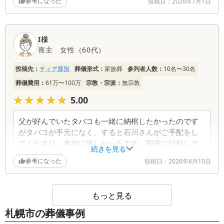
参考になった
声だけの方でしたが、本当に心がこもっていて寄りそ
投稿日：
2026年7月1日
った対応をしてくださり、不安でしたが心強かったで
す。打ち合わせ担当さんも話をよく聞いてくださり、
納得のできるプランとなりました。そして、もう一人
I様
のスタッフの方には当日、大変お世話になりました。
喪主
女性
（
60代
）
お気遣いに感謝しております。お三方共、本当にあり
がとうございました。
投稿先：
ティア厚別
葬儀形式：
家族葬
参列者人数：
10名〜30名
葬儀費用：
61万〜100万
宗教・宗派：
無宗教
★★★★★
★★★★★
5.00
父が好んでいたタバコも一緒に納棺したかったのです
がタバコが手元になく、すると石川さんがご手配をし
てくださり、本当に嬉しかったです。即座に行動して
続きを見る
くださり間に合わせてくださいました。本当にありが
参考になった
投稿日：
2026年6月10日
とうございました。スタッフの方の対応がとてもよか
ったです。ご縁があれば利用したい。
もっと見る
札幌市の葬儀事例