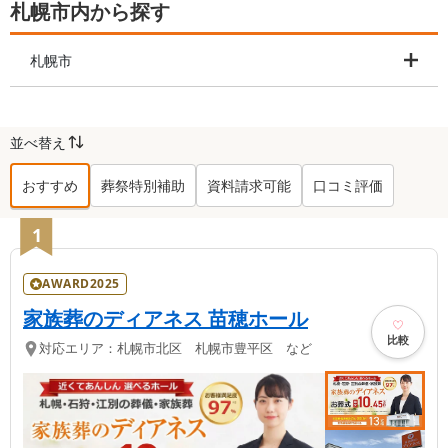
札幌市内から探す
札幌市
並べ替え
おすすめ
葬祭特別補助
資料請求可能
口コミ評価
札幌市
の葬儀社ランキング TOP
22
1
AWARD2025
家族葬のディアネス 苗穂ホール
比較
対応エリア：
札幌市北区 札幌市豊平区 など