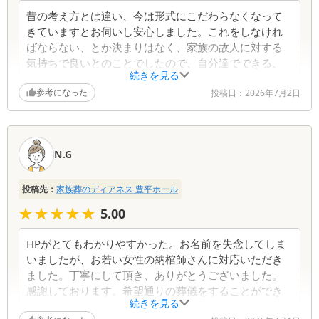
昔の考え方とは違い、今は形式にこだわらなくなって
きていますとお伺いし安心しました。これをしなけれ
ばならない、とか決まりはなく、家族の故人に対する
気持ちで良いとのことでしたので、自分達でできる、
続きを見る
無理のない葬儀をあげることができました。ありがと
参考になった
うございました。お世話になりました。(名前は出さな
投稿日：
2026年7月2日
いで下さい)
N.G
投稿先：
家族葬のディアネス 豊平ホール
★★★★★
★★★★★
5.00
HPがとてもわかりやすかった。お名前を失念してしま
いましたが、お若い女性の納棺師さんに対応いただき
ました。丁寧にして頂き、ありがとうございました。
感謝しております。希望通りの葬儀をすることができ
続きを見る
ました。最初に電話対応していただいた男性の方はお