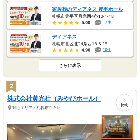
家族葬のディアネス 豊平ホール
札幌市豊平区月寒西4条10-1-18
★★★★★
★★★★★
13
件
5.00
ディアネス
札幌市北区北24条西16-3-15
★★★★★
★★★★★
10
件
4.90
さらに表示
2
株式会社黄光社（みやびホール）
比較
対応エリア：
札幌市白石区