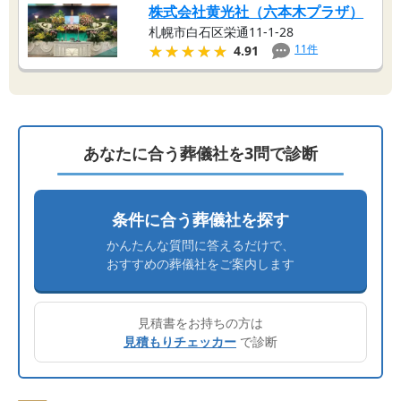
株式会社黄光社（六本木プラザ）
札幌市白石区栄通11-1-28
★★★★★
★★★★★
11
件
4.91
あなたに合う葬儀社を3問で診断
条件に合う葬儀社を探す
かんたんな質問に答えるだけで、
おすすめの葬儀社をご案内します
見積書をお持ちの方は
見積もりチェッカー
で診断