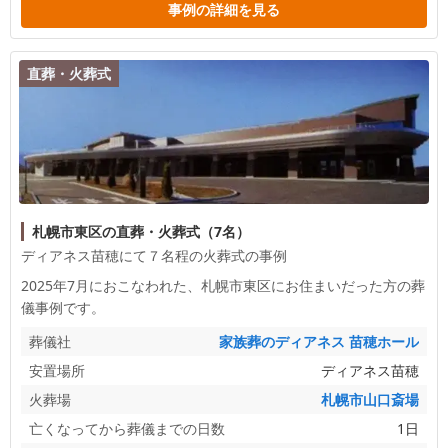
事例の詳細を見る
直葬・火葬式
札幌市東区の直葬・火葬式（7名）
ディアネス苗穂にて７名程の火葬式の事例
2025年7月におこなわれた、
札幌市東区
にお住まいだった方の葬
儀事例です。
葬儀社
家族葬のディアネス 苗穂ホール
安置場所
ディアネス苗穂
火葬場
札幌市山口斎場
亡くなってから葬儀までの日数
1日