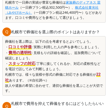
札幌市で一日葬の実績が豊富な葬儀社は
家族葬のディアネス 苗
穂ホール
（一日葬プラン税込302,500円〜）、
株式会社黄光社
（みやびホール）
（一日葬プラン税込246,400円〜）などがあり
ます。口コミや費用などを参考にして選びましょう。
Q
札幌市で葬儀社を選ぶ際のポイントはありますか？
葬儀社を選ぶ際は、以下の点を考慮するとよいでしょう。
口コミや評価
・
: 実際に利用した人の声を参考にしましょう。
費用の透明性
・
: 見積もりの詳細を確認し、追加費用について
確認しましょう。
スタッフの対応
・
:丁寧に接してくれるか、対応の柔軟性など
を電話で話してみて判断しましょう。
22
札幌市では、様々な規模や形式の葬儀に対応できる葬儀社が
社
あります。（※自社調べ）
故人や遺族の希望に合わせて、適切な葬儀社を選ぶことが大切で
す。
札幌市で費用を抑えて葬儀をするにはどうしたらいい
Q