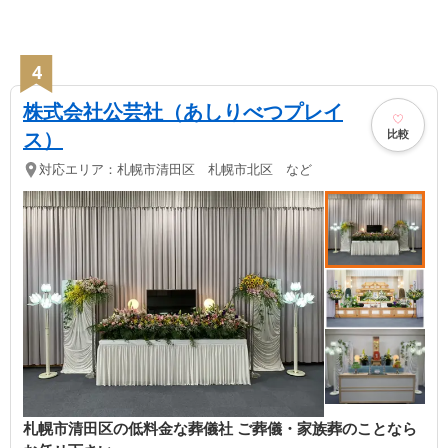
4
株式会社公芸社（あしりべつプレイ
比較
ス）
対応エリア：
札幌市清田区 札幌市北区 など
札幌市清田区の低料金な葬儀社 ご葬儀・家族葬のことなら