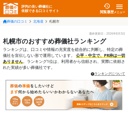
評判の良い葬儀社に
依頼できる口コミサイト
閲覧履歴
メニュー
葬儀の口コミ
北海道
札幌市
最終更新日：
2026年8月3日
札幌市のおすすめ葬儀社ランキング
ランキングは、口コミや情報の充実度を総合的に判断し、特定の葬
儀社を宣伝しない形で運用しています。
公平・中立で、PR枠は一切
ありません
。ランキング1位は、利用者から信頼され、実際に依頼さ
れた実績が多い葬儀社です。
ランキングについて