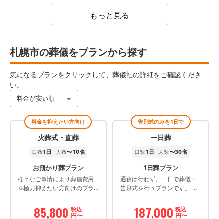
もっと見る
札幌市の葬儀をプランから探す
気になるプランをクリックして、葬儀社の詳細をご確認くださ
い。
料金が安い順
料金を抑えたい方向け
告別式のみを1日で
火葬式・直葬
一日葬
1日
〜10名
1日
〜30名
日数
人数
日数
人数
お預かり葬プラン
1日葬プラン
様々なご事情により葬儀費用
通夜は行わず、一日で葬儀・
を極力抑えたい方向けのプラ
告別式を行うプランです。 事
ンです。必要最低限のお見送
前相談で価格をお安くするこ
りとなります。 ご検討の方は
ともできます。是非ご相談く
85,800
187,000
税込
税込
事前の相談をおすすめ致しま
ださい。
円〜
円〜