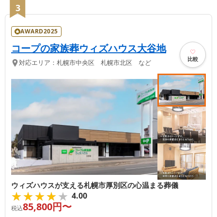
3
AWARD2025
コープの家族葬ウィズハウス大谷地
比較
対応エリア：
札幌市中央区 札幌市北区 など
ウィズハウスが支える札幌市厚別区の心温まる葬儀
★★★★★
★★★★★
4.00
85,800
円〜
税込