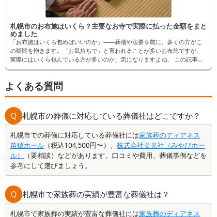
札幌市のお布施はいくら？主要なお寺で実際に払った金額をまと
めました
「お布施はいくら包めばいいのか」——葬儀や法要を前に、多くの方がこ
の疑問を抱きます。「お気持ちで」と言われることが多いお布施ですが、
実際にはいくら包んでいる方が多いのか、気になりますよね。 この記事で
は、札幌市内でお布施を納めたことがある方へ「葬儀の口コミ」のアンケ
ートをもとに、お寺ごとに実際に支払われた金額と内訳をご紹介します。
よくある質問
葬儀やご法要などでお布施を支払われる際の参考として、お役立てくださ
い。
Q
札幌市の葬儀に対応している葬儀社はどこですか？
札幌市での葬儀に対応している葬儀社には
家族葬のディアネス
苗穂ホール
（税込104,500円〜）、
株式会社黄光社（みやびホー
ル）
（要相談）などがあります。口コミや費用、葬儀事例などを
参考にして選びましょう。
Q
札幌市で家族葬の実績が豊富な葬儀社は？
札幌市で家族葬の実績が豊富な葬儀社には
家族葬のディアネス