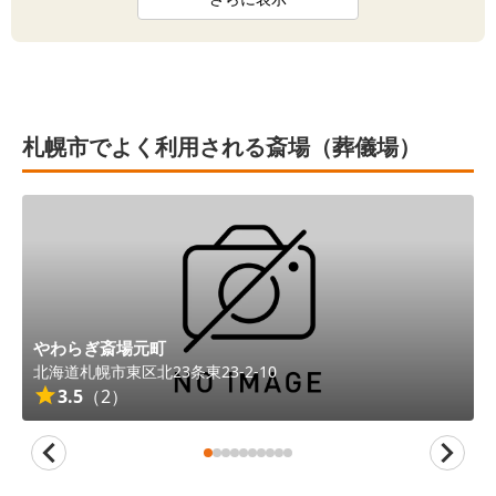
札幌市でよく利用される斎場（葬儀場）
やわらぎ斎場元町
北海道
札幌市東区
北23条東23-2-10
3.5
（
2
）