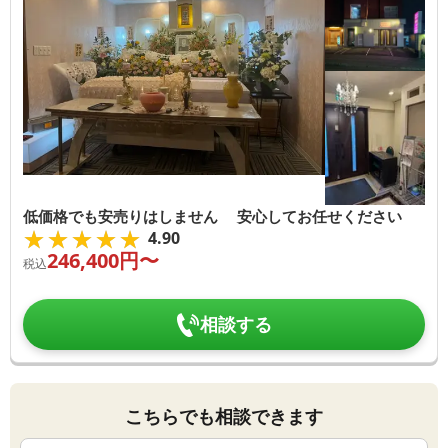
低価格でも安売りはしません 安心してお任せください
★★★★★
★★★★★
4.90
246,400
円〜
税込
相談する
こちらでも相談できます