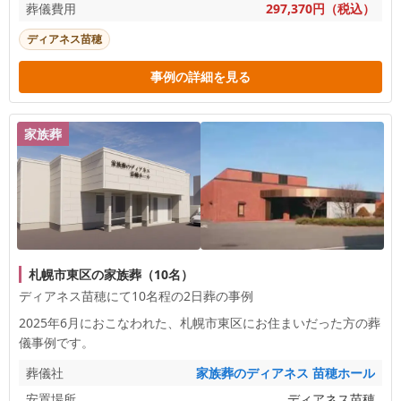
葬儀費用
297,370円（税込）
ディアネス苗穂
事例の詳細を見る
家族葬
札幌市東区の家族葬（10名）
ディアネス苗穂にて10名程の2日葬の事例
2025年6月におこなわれた、
札幌市東区
にお住まいだった方の葬
儀事例です。
葬儀社
家族葬のディアネス 苗穂ホール
安置場所
ディアネス苗穂