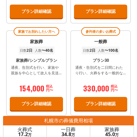
す。
プラン詳細確認
プラン詳細確認
家族でお別れしたい方へ
参列者の多いお葬式
家族葬
一般葬
2日
〜40名
2日
〜100名
日数
人数
日数
人数
家族葬/シンプルプラン
プラン30
通夜、告別式を行い、家族や
通夜・告別式を二日間にわた
親族を中心として故人を見送
り行い、火葬をする一般的な
るプランです。
葬儀プランです。
154,000
330,000
税込
税込
円〜
円〜
プラン詳細確認
プラン詳細確認
札幌市
の葬儀費用相場
火葬式
一日葬
家族葬
17.2
34.8
45.0
万
万
万