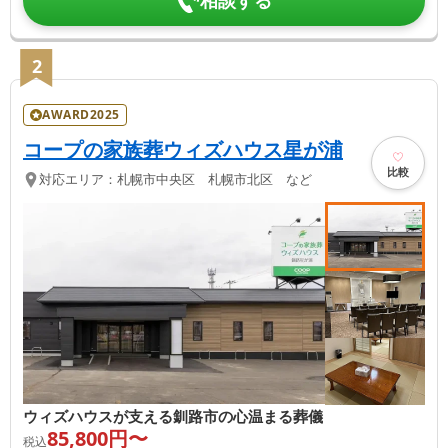
相談する
2
AWARD2025
コープの家族葬ウィズハウス星が浦
比較
対応エリア：
札幌市中央区 札幌市北区 など
ウィズハウスが支える釧路市の心温まる葬儀
85,800
円〜
税込