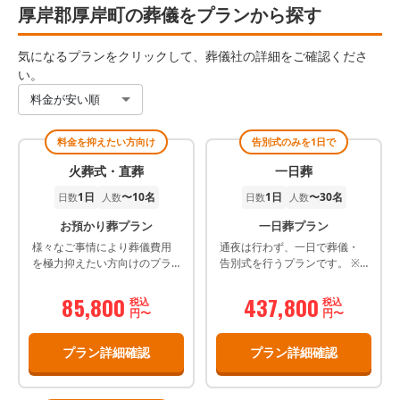
厚岸郡厚岸町の葬儀をプランから探す
気になるプランをクリックして、葬儀社の詳細をご確認くださ
い。
料金が安い順
料金を抑えたい方向け
告別式のみを1日で
火葬式・直葬
一日葬
1日
〜10名
1日
〜30名
日数
人数
日数
人数
お預かり葬プラン
一日葬プラン
様々なご事情により葬儀費用
通夜は行わず、一日で葬儀・
を極力抑えたい方向けのプラ
告別式を行うプランです。 ※
ンです。必要最低限のお見送
メンバーズ・組合員限定価格
りとなります。 ご検討の方は
です。
85,800
437,800
税込
税込
事前の相談をおすすめ致しま
円〜
円〜
す。
プラン詳細確認
プラン詳細確認