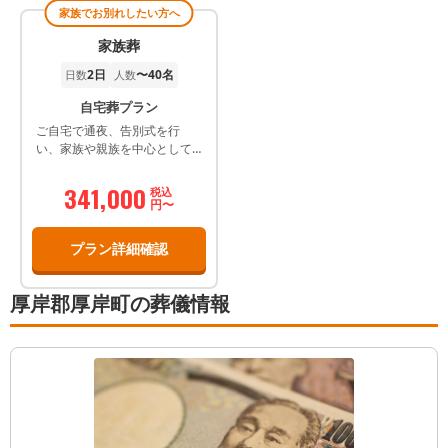
家族でお別れしたい方へ
家族葬
2日
〜40名
日数
人数
自宅葬プラン
ご自宅で通夜、告別式を行
い、家族や親族を中心として
故人を見送るプランです。会
場使用料が節約でき、経済的
341,000
税込
負担が軽減できるうえ、住み
円〜
慣れたご自宅でリラックスし
てお見送りができます。 ※メ
プラン詳細確認
ンバーズ・組合員限定価格で
す。
厚岸郡厚岸町の葬儀情報