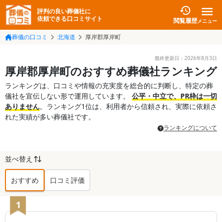
評判の良い葬儀社に
依頼できる口コミサイト
閲覧履歴
メニュー
葬儀の口コミ
北海道
厚岸郡厚岸町
最終更新日：
2026年8月3日
厚岸郡厚岸町のおすすめ葬儀社ランキング
ランキングは、口コミや情報の充実度を総合的に判断し、特定の葬
儀社を宣伝しない形で運用しています。
公平・中立で、PR枠は一切
ありません
。ランキング1位は、利用者から信頼され、実際に依頼さ
れた実績が多い葬儀社です。
ランキングについて
並べ替え
おすすめ
口コミ評価
厚岸郡厚岸町
の葬儀社ランキング TOP
1