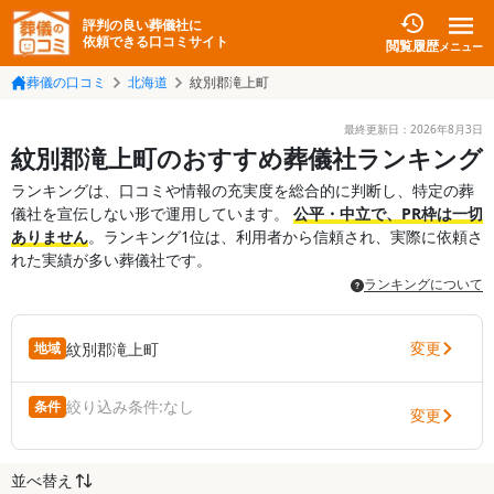
評判の良い葬儀社に
依頼できる口コミサイト
閲覧履歴
メニュー
葬儀の口コミ
北海道
紋別郡滝上町
最終更新日：
2026年8月3日
紋別郡滝上町のおすすめ葬儀社ランキング
ランキングは、口コミや情報の充実度を総合的に判断し、特定の葬
儀社を宣伝しない形で運用しています。
公平・中立で、PR枠は一切
ありません
。ランキング1位は、利用者から信頼され、実際に依頼さ
れた実績が多い葬儀社です。
ランキングについて
変更
紋別郡滝上町
地域
絞り込み条件:
なし
条件
変更
並べ替え