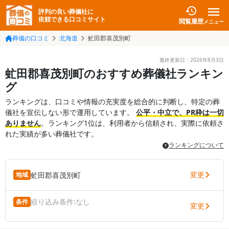
評判の良い葬儀社に
依頼できる口コミサイト
閲覧履歴
メニュー
葬儀の口コミ
北海道
虻田郡喜茂別町
最終更新日：
2026年8月3日
虻田郡喜茂別町のおすすめ葬儀社ランキン
グ
ランキングは、口コミや情報の充実度を総合的に判断し、特定の葬
儀社を宣伝しない形で運用しています。
公平・中立で、PR枠は一切
ありません
。ランキング1位は、利用者から信頼され、実際に依頼さ
れた実績が多い葬儀社です。
ランキングについて
変更
虻田郡喜茂別町
地域
絞り込み条件:
なし
条件
変更