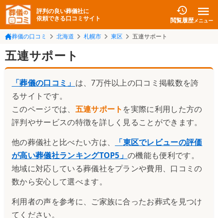
評判の良い葬儀社に
依頼できる口コミサイト
閲覧履歴
メニュー
葬儀の口コミ
北海道
札幌市
東区
五連サポート
五連サポート
「葬儀の口コミ」
は、7万件以上の口コミ掲載数を誇
るサイトです。
このページでは、
五連サポート
を実際に利用した方の
評判やサービスの特徴を詳しく見ることができます。
他の葬儀社と比べたい方は、
「
東区でレビューの評価
が高い葬儀社ランキングTOP5
」
の機能も便利です。
地域に対応している葬儀社をプランや費用、口コミの
数から安心して選べます。
利用者の声を参考に、ご家族に合ったお葬式を見つけ
てください。