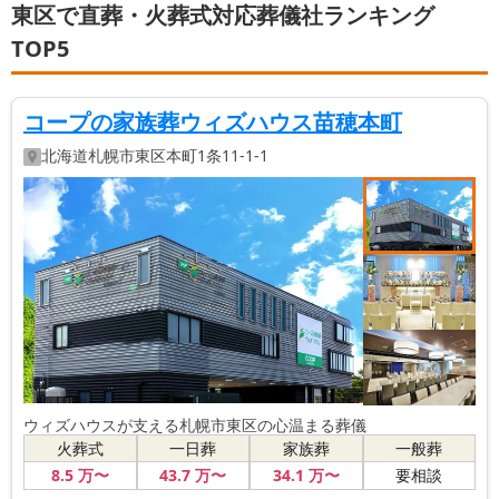
東区で直葬・火葬式対応葬儀社ランキング
TOP5
コープの家族葬ウィズハウス苗穂本町
北海道
札幌市東区
本町1条11-1-1
ウィズハウスが支える札幌市東区の心温まる葬儀
火葬式
一日葬
家族葬
一般葬
8
.5
万〜
43
.7
万〜
34
.1
万〜
要相談