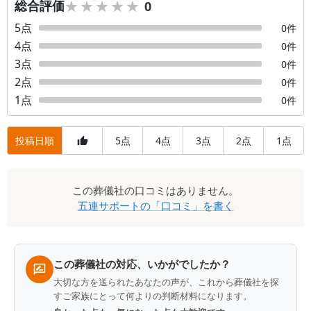
★★★★★
★★★★★
総合評価
0
5
点
0
件
4
点
0
件
3
点
0
件
2
点
0
件
1
点
0
件
投稿日順
5
4
3
2
1
点
点
点
点
点
口
この
葬儀社
の口コミはありません。
コ
五連サポート
の「口コミ」を書く
ミ
一
覧
この葬儀社の対応、いかがでしたか？
大切な方を送られたあなたの声が、これから葬儀社を探
すご家族にとって何よりの判断材料になります。