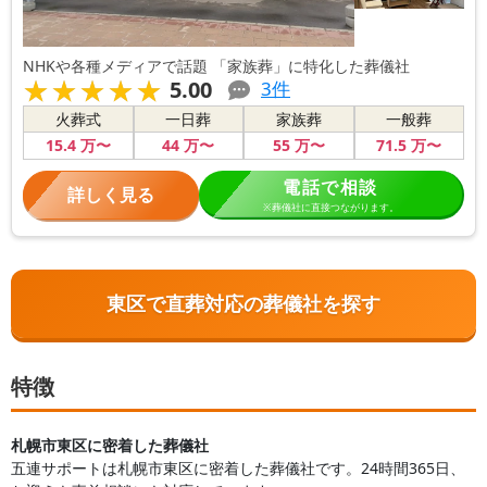
NHKや各種メディアで話題 「家族葬」に特化した葬儀社
★★★★★
★★★★★
5.00
3
件
火葬式
一日葬
家族葬
一般葬
15
.4
万〜
44
万〜
55
万〜
71
.5
万〜
電話で相談
詳しく見る
※葬儀社に直接つながります。
東区で直葬対応の葬儀社を探す
特徴
札幌市東区に密着した葬儀社
五連サポートは札幌市東区に密着した葬儀社です。24時間365日、