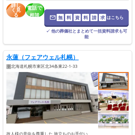
詳し
電話で
く見
る
相談
無
料
資
料
請
求
はこちら
※葬儀社に直
接つながりま
す。
✓ 他の葬儀社とまとめて一括資料請求も可
能
永蓮（フェアウェル札幌）
北海道
札幌市東区
北34条東22-1-33
故人様の意向を尊重した 旅立ちのお手伝い