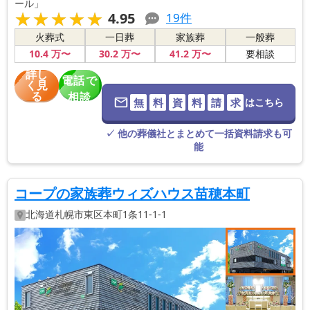
ール」
★★★★★
★★★★★
4.95
19
件
火葬式
一日葬
家族葬
一般葬
10
.4
万〜
30
.2
万〜
41
.2
万〜
要相談
詳し
電話で
く見
る
相談
無
料
資
料
請
求
はこちら
※葬儀社に直
接つながりま
す。
✓ 他の葬儀社とまとめて一括資料請求も可
能
コープの家族葬ウィズハウス苗穂本町
北海道
札幌市東区
本町1条11-1-1