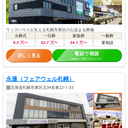
ウィズハウスが支える札幌市東区の心温まる葬儀
火葬式
一日葬
家族葬
一般葬
8
.5
万〜
43
.7
万〜
34
.1
万〜
要相談
電話で相談
詳しく見る
※葬儀社に直接つながります。
永蓮（フェアウェル札幌）
北海道
札幌市東区
北34条東22-1-33