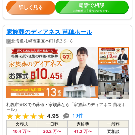
電話で相談
詳しく見る
※葬儀社に直接つながります。
家族葬のディアネス 苗穂ホール
北海道
札幌市東区
本町1条3-9-18
札幌市東区での葬儀・家族葬なら「家族葬のディアネス 苗穂ホ
ール」
★★★★★
★★★★★
4.95
19
件
火葬式
一日葬
家族葬
一般葬
10
.4
万〜
30
.2
万〜
41
.2
万〜
要相談