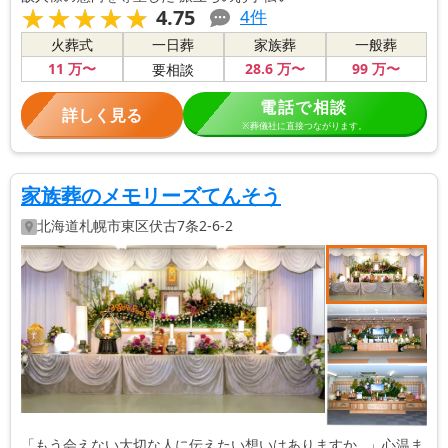
★★★★★
★★★★★
4.75
4
件
火葬式
一日葬
家族葬
一般葬
11
万〜
28
.6
万〜
99
万〜
要相談
電話で相談
詳しく見る
※葬儀社に直接つながります。
家族葬のメモリーズてんそう
北海道
札幌市東区
伏古7条2-6-2
「もう会えない大切な人に伝えたい想いはありますか…」心温ま