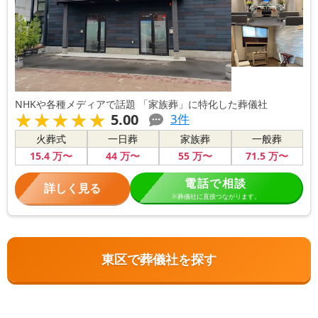
NHKや各種メディアで話題 「家族葬」に特化した葬儀社
★★★★★
★★★★★
5.00
3
件
火葬式
一日葬
家族葬
一般葬
15
.4
万〜
44
万〜
55
万〜
71
.5
万〜
電話で相談
詳しく見る
※葬儀社に直接つながります。
東区で葬儀社を探す