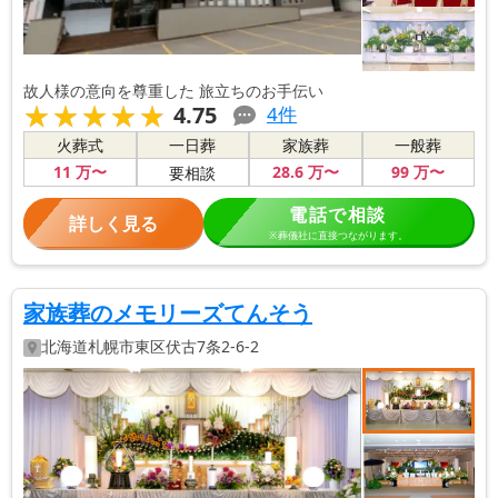
故人様の意向を尊重した 旅立ちのお手伝い
★★★★★
★★★★★
4.75
4
件
火葬式
一日葬
家族葬
一般葬
11
万〜
28
.6
万〜
99
万〜
要相談
電話で相談
詳しく見る
※葬儀社に直接つながります。
家族葬のメモリーズてんそう
北海道
札幌市東区
伏古7条2-6-2