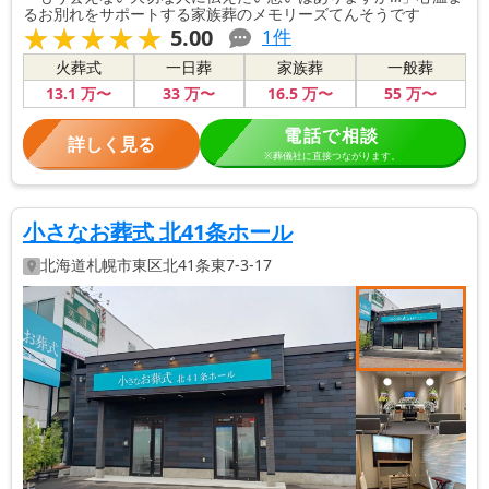
るお別れをサポートする家族葬のメモリーズてんそうです
★★★★★
★★★★★
5.00
1
件
火葬式
一日葬
家族葬
一般葬
13
.1
万〜
33
万〜
16
.5
万〜
55
万〜
電話で相談
詳しく見る
※葬儀社に直接つながります。
小さなお葬式 北41条ホール
北海道
札幌市東区
北41条東7-3-17