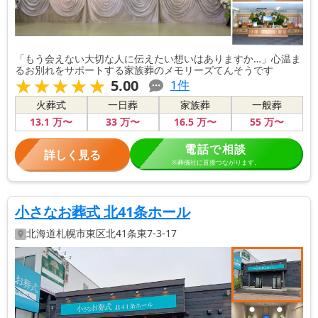
「もう会えない大切な人に伝えたい想いはありますか…」心温ま
るお別れをサポートする家族葬のメモリーズてんそうです
★★★★★
★★★★★
5.00
1
件
火葬式
一日葬
家族葬
一般葬
13
.1
万〜
33
万〜
16
.5
万〜
55
万〜
電話で相談
詳しく見る
※葬儀社に直接つながります。
小さなお葬式 北41条ホール
北海道
札幌市東区
北41条東7-3-17