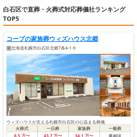
白石区で直葬・火葬式対応葬儀社ランキング
TOP5
コープの家族葬ウィズハウス北郷
北海道
札幌市白石区
北郷7条4-1-9
ウィズハウスが支える札幌市白石区の心温まる葬儀
火葬式
一日葬
家族葬
一般葬
8
.5
万〜
43
.7
万〜
34
.1
万〜
要相談