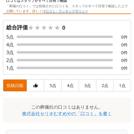
口コミはスタッフがすべて目視で確認
「葬儀の口コミ」では投稿された口コミを、スタッフがすべて目視で確認した上で
公開しています。詳しくは
口コミ・ランキングポリシー
★★★★★
★★★★★
総合評価
0
5
点
0
件
4
点
0
件
3
点
0
件
2
点
0
件
1
点
0
件
投稿日順
5
4
3
2
1
点
点
点
点
点
口
この
葬儀社
の口コミはありません。
コ
株式会社セリオむすめや
の「口コミ」を書く
ミ
一
覧