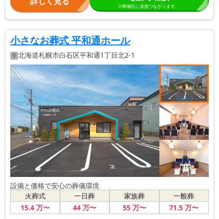
詳しく見る
※葬儀社に直接つながります。
小さなお葬式 平和通ホール
北海道
札幌市白石区
平和通1丁目北2-1
設備と価格で安心の葬儀環境
火葬式
一日葬
家族葬
一般葬
15
.4
万〜
44
万〜
55
万〜
71
.5
万〜