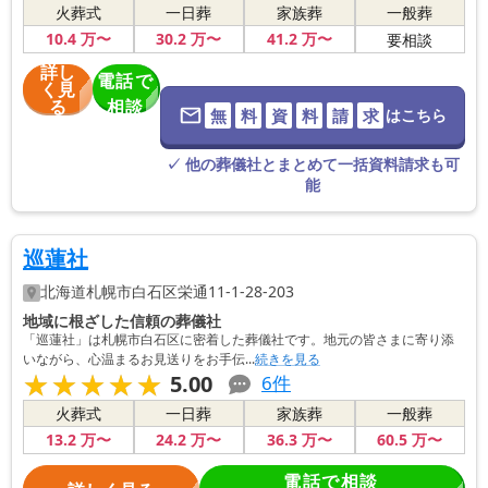
火葬式
一日葬
家族葬
一般葬
10
.4
万〜
30
.2
万〜
41
.2
万〜
要相談
詳し
電話で
く見
る
相談
無
料
資
料
請
求
はこちら
※葬儀社に直
接つながりま
す。
✓ 他の葬儀社とまとめて一括資料請求も可
能
巡蓮社
北海道
札幌市白石区
栄通11-1-28-203
地域に根ざした信頼の葬儀社
「巡蓮社」は札幌市白石区に密着した葬儀社です。地元の皆さまに寄り添
いながら、心温まるお見送りをお手伝...
続きを見る
★★★★★
★★★★★
5.00
6
件
火葬式
一日葬
家族葬
一般葬
13
.2
万〜
24
.2
万〜
36
.3
万〜
60
.5
万〜
電話で相談