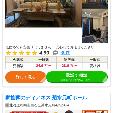
低価格でも安売りはしません 安心してお任せください
★★★★★
★★★★★
4.90
30
件
火葬式
一日葬
家族葬
一般葬
24
.6
万〜
28
.6
万〜
要相談
要相談
電話で相談
詳しく見る
※葬儀社に直接つながります。
家族葬のディアネス 菊水元町ホール
北海道
札幌市白石区
菊水元町4条2-6-4