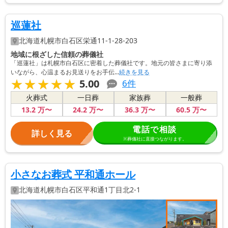
巡蓮社
北海道
札幌市白石区
栄通11-1-28-203
地域に根ざした信頼の葬儀社
「巡蓮社」は札幌市白石区に密着した葬儀社です。地元の皆さまに寄り添
いながら、心温まるお見送りをお手伝...
続きを見る
★★★★★
★★★★★
5.00
6
件
火葬式
一日葬
家族葬
一般葬
13
.2
万〜
24
.2
万〜
36
.3
万〜
60
.5
万〜
電話で相談
詳しく見る
※葬儀社に直接つながります。
小さなお葬式 平和通ホール
北海道
札幌市白石区
平和通1丁目北2-1