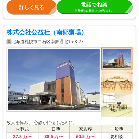
電話で相談
詳しく見る
※葬儀社に直接つながります。
株式会社公益社（南郷齋場）
北海道
札幌市白石区
南郷通北15-8-27
故人を悼み、 心静かに偲ぶために。
火葬式
一日葬
家族葬
一般葬
27
.5
万〜
38
.5
万〜
60
.5
万〜
要相談