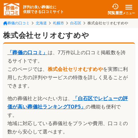
評判の良い葬儀社に
依頼できる口コミサイト
閲覧履歴
メニュー
葬儀の口コミ
北海道
札幌市
白石区
株式会社セリオむすめや
株式会社セリオむすめや
「葬儀の口コミ」
は、7万件以上の口コミ掲載数を誇
るサイトです。
このページでは、
株式会社セリオむすめや
を実際に利
用した方の評判やサービスの特徴を詳しく見ることが
できます。
他の葬儀社と比べたい方は、
「
白石区でレビューの評
価が高い葬儀社ランキングTOP5
」
の機能も便利で
す。
地域に対応している葬儀社をプランや費用、口コミの
数から安心して選べます。