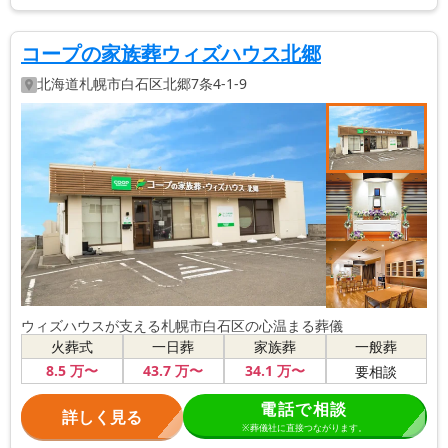
コープの家族葬ウィズハウス北郷
北海道
札幌市白石区
北郷7条4-1-9
ウィズハウスが支える札幌市白石区の心温まる葬儀
火葬式
一日葬
家族葬
一般葬
8
.5
万〜
43
.7
万〜
34
.1
万〜
要相談
電話で相談
詳しく見る
※葬儀社に直接つながります。