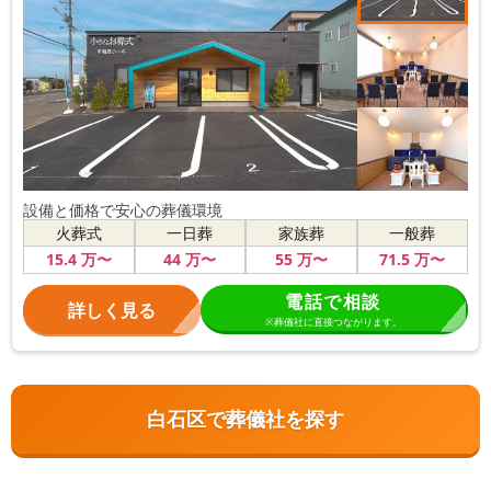
設備と価格で安心の葬儀環境
火葬式
一日葬
家族葬
一般葬
15
.4
万〜
44
万〜
55
万〜
71
.5
万〜
電話で相談
詳しく見る
※葬儀社に直接つながります。
白石区で葬儀社を探す