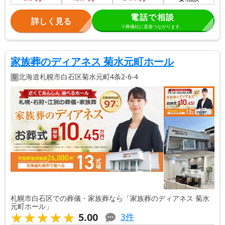
電話で相談
詳しく見る
※葬儀社に直接つながります。
家族葬のディアネス 菊水元町ホール
北海道
札幌市白石区
菊水元町4条2-6-4
札幌市白石区での葬儀・家族葬なら「家族葬のディアネス 菊水
元町ホール」
★★★★★
★★★★★
5.00
3
件