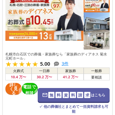
札幌市白石区での葬儀・家族葬なら「家族葬のディアネス 菊水
元町ホール」
★★★★★
★★★★★
5.00
3
件
火葬式
一日葬
家族葬
一般葬
10
.4
万〜
30
.2
万〜
41
.2
万〜
要相談
詳し
電話で
く見
る
相談
無
料
資
料
請
求
はこちら
※葬儀社に直
接つながりま
す。
✓ 他の葬儀社とまとめて一括資料請求も可
能