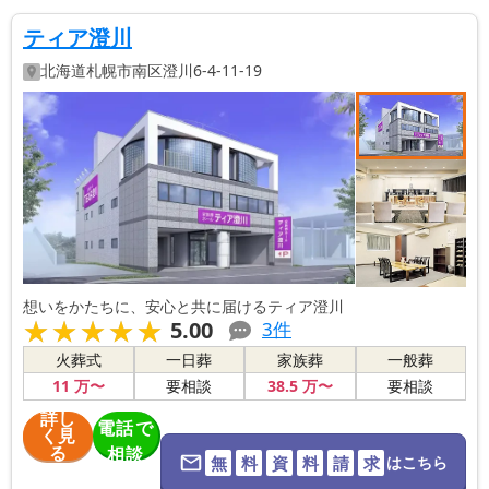
ティア澄川
北海道
札幌市南区
澄川6-4-11-19
想いをかたちに、安心と共に届けるティア澄川
★★★★★
★★★★★
5.00
3
件
火葬式
一日葬
家族葬
一般葬
11
万〜
38
.5
万〜
要相談
要相談
詳し
電話で
く見
る
相談
無
料
資
料
請
求
はこちら
※葬儀社に直
接つながりま