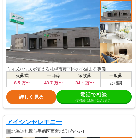
ウィズハウスが支える札幌市豊平区の心温まる葬儀
火葬式
一日葬
家族葬
一般葬
8
.5
万〜
43
.7
万〜
34
.1
万〜
要相談
電話で相談
詳しく見る
※葬儀社に直接つながります。
アイシンセレモニー
北海道
札幌市手稲区
西宮の沢1条4-3-1