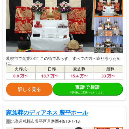
札幌市で創業23年 この街で暮らす、すべての方へ寄り添うため
に。
火葬式
一日葬
家族葬
一般葬
8
.8
万〜
18
.7
万〜
15
.4
万〜
33
万〜
電話で相談
詳しく見る
※葬儀社に直接つながります。
家族葬のディアネス 豊平ホール
北海道
札幌市豊平区
月寒西4条10-1-18