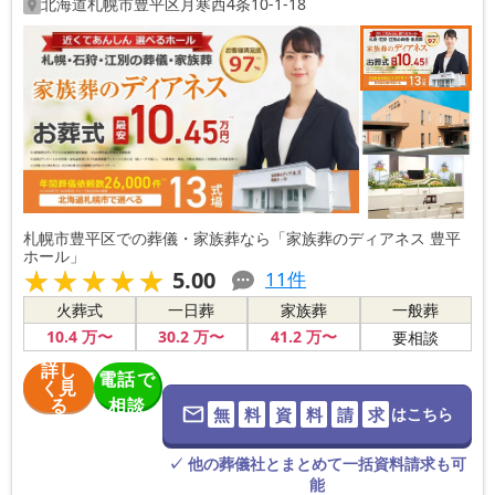
北海道
札幌市豊平区
月寒西4条10-1-18
札幌市豊平区での葬儀・家族葬なら「家族葬のディアネス 豊平
ホール」
★★★★★
★★★★★
5.00
11
件
火葬式
一日葬
家族葬
一般葬
10
.4
万〜
30
.2
万〜
41
.2
万〜
要相談
詳し
電話で
く見
る
相談
無
料
資
料
請
求
はこちら
※葬儀社に直
接つながりま
す。
✓ 他の葬儀社とまとめて一括資料請求も可
能