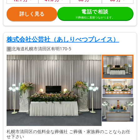
電話で相談
詳しく見る
※葬儀社に直接つながります。
株式会社公芸社（あしりべつプレイス）
北海道
札幌市清田区
有明170-5
札幌市清田区の低料金な葬儀社 ご葬儀・家族葬のことならお任
せ下さい