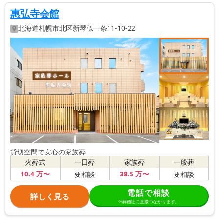
惠弘寺会館
北海道
札幌市北区
新琴似一条11-10-22
貸切空間で安心の家族葬
火葬式
一日葬
家族葬
一般葬
10
.4
万〜
38
.5
万〜
要相談
要相談
電話で相談
詳しく見る
※葬儀社に直接つながります。