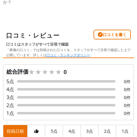
か？
口コミ・レビュー
口コミを書く
口コミはスタッフがすべて目視で確認
「葬儀の口コミ」では投稿された口コミを、スタッフがすべて目視で確認した上で
公開しています。詳しくは
口コミ・ランキングポリシー
★★★★★
★★★★★
総合評価
0
5
点
0
件
4
点
0
件
3
点
0
件
2
点
0
件
1
点
0
件
投稿日順
5
4
3
2
1
点
点
点
点
点