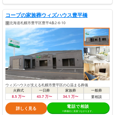
コープの家族葬ウィズハウス豊平橋
北海道
札幌市豊平区
豊平4条2-6-10
ウィズハウスが支える札幌市豊平区の心温まる葬儀
火葬式
一日葬
家族葬
一般葬
8
.5
万〜
43
.7
万〜
34
.1
万〜
要相談
電話で相談
詳しく見る
※葬儀社に直接つながります。