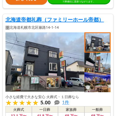
※葬儀社に直接つながります。
北海道帝都礼葬（ファミリーホール帝都）
北海道
札幌市北区
篠路14-1-14
小さな経費で大きな安心 火葬式・１日葬なら
★★★★★
★★★★★
5.00
1
件
火葬式
一日葬
家族葬
一般葬
12
.1
万〜
41
.8
万〜
68
万〜
68
万〜