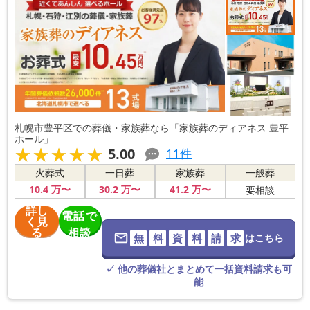
札幌市豊平区での葬儀・家族葬なら「家族葬のディアネス 豊平
ホール」
★★★★★
★★★★★
5.00
11
件
火葬式
一日葬
家族葬
一般葬
10
.4
万〜
30
.2
万〜
41
.2
万〜
要相談
詳し
電話で
く見
る
相談
無
料
資
料
請
求
はこちら
※葬儀社に直
接つながりま
す。
✓ 他の葬儀社とまとめて一括資料請求も可
能