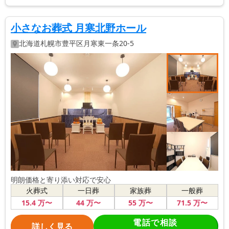
小さなお葬式 月寒北野ホール
北海道
札幌市豊平区
月寒東一条20-5
明朗価格と寄り添い対応で安心
火葬式
一日葬
家族葬
一般葬
15
.4
万〜
44
万〜
55
万〜
71
.5
万〜
電話で相談
詳しく見る