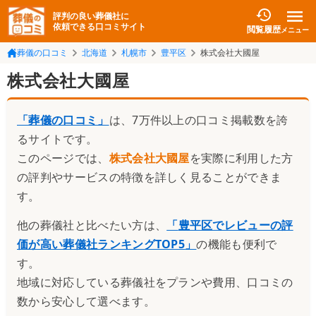
評判の良い葬儀社に
依頼できる口コミサイト
閲覧履歴
メニュー
葬儀の口コミ
北海道
札幌市
豊平区
株式会社大國屋
株式会社大國屋
「葬儀の口コミ」
は、7万件以上の口コミ掲載数を誇
るサイトです。
このページでは、
株式会社大國屋
を実際に利用した方
の評判やサービスの特徴を詳しく見ることができま
す。
他の葬儀社と比べたい方は、
「
豊平区でレビューの評
価が高い葬儀社ランキングTOP5
」
の機能も便利で
す。
地域に対応している葬儀社をプランや費用、口コミの
数から安心して選べます。