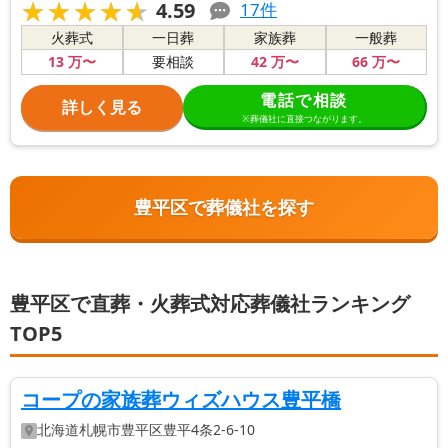
★★★★★
★★★★★
4.59
17
件
火葬式
一日葬
家族葬
一般葬
13
万〜
42
万〜
66
万〜
要相談
電話で相談
詳しく見る
※葬儀社に直接つながります。
豊平区で葬儀社を探す
豊平区で直葬・火葬式対応葬儀社ランキング
TOP5
コープの家族葬ウィズハウス豊平橋
北海道
札幌市豊平区
豊平4条2-6-10