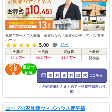
札幌市豊平区での葬儀・家族葬なら「家族葬のディアネス 豊平
ホール」
★★★★★
★★★★★
5.00
11
件
火葬式
一日葬
家族葬
一般葬
10
.4
万〜
30
.2
万〜
41
.2
万〜
要相談
詳し
電話で
く見
る
相談
無
料
資
料
請
求
はこちら
※葬儀社に直
接つながりま
す。
✓ 他の葬儀社とまとめて一括資料請求も可
能
コープの家族葬ウィズハウス豊平橋