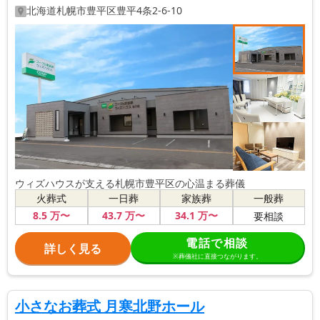
北海道
札幌市豊平区
豊平4条2-6-10
ウィズハウスが支える札幌市豊平区の心温まる葬儀
火葬式
一日葬
家族葬
一般葬
8
.5
万〜
43
.7
万〜
34
.1
万〜
要相談
電話で相談
詳しく見る
※葬儀社に直接つながります。
小さなお葬式 月寒北野ホール