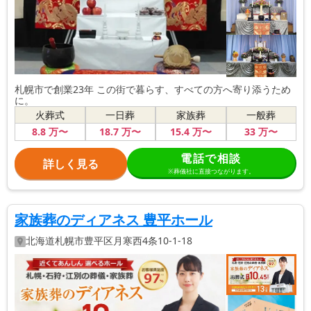
札幌市で創業23年 この街で暮らす、すべての方へ寄り添うため
に。
火葬式
一日葬
家族葬
一般葬
8
.8
万〜
18
.7
万〜
15
.4
万〜
33
万〜
電話で相談
詳しく見る
※葬儀社に直接つながります。
家族葬のディアネス 豊平ホール
北海道
札幌市豊平区
月寒西4条10-1-18