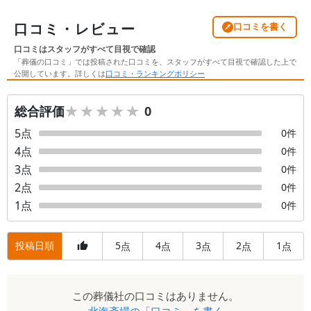
口コミ・レビュー
口コミを書く
口コミはスタッフがすべて目視で確認
「葬儀の口コミ」では投稿された口コミを、スタッフがすべて目視で確認した上で
公開しています。詳しくは
口コミ・ランキングポリシー
★★★★★
★★★★★
総合評価
0
5
点
0
件
4
点
0
件
3
点
0
件
2
点
0
件
1
点
0
件
投稿日順
5
4
3
2
1
点
点
点
点
点
口
この
葬儀社
の口コミはありません。
コ
北海斎場
の「口コミ」を書く