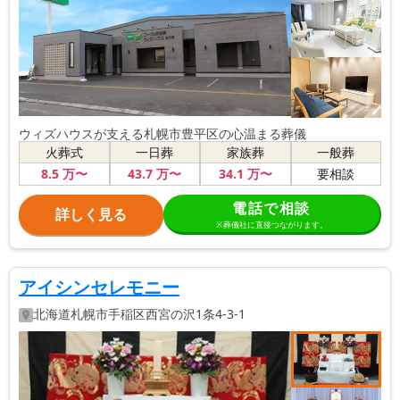
ウィズハウスが支える札幌市豊平区の心温まる葬儀
火葬式
一日葬
家族葬
一般葬
8
.5
万〜
43
.7
万〜
34
.1
万〜
要相談
電話で相談
詳しく見る
※葬儀社に直接つながります。
アイシンセレモニー
北海道
札幌市手稲区
西宮の沢1条4-3-1