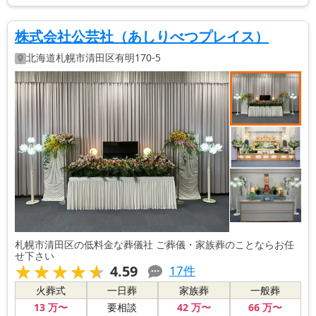
株式会社公芸社（あしりべつプレイス）
北海道
札幌市清田区
有明170-5
札幌市清田区の低料金な葬儀社 ご葬儀・家族葬のことならお任
せ下さい
★★★★★
★★★★★
4.59
17
件
火葬式
一日葬
家族葬
一般葬
13
万〜
42
万〜
66
万〜
要相談