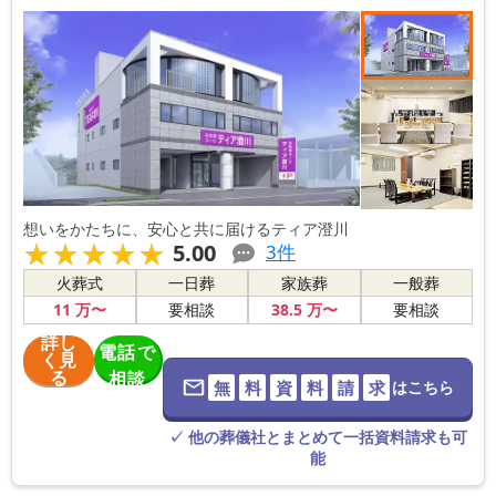
想いをかたちに、安心と共に届けるティア澄川
★★★★★
★★★★★
5.00
3
件
火葬式
一日葬
家族葬
一般葬
11
万〜
38
.5
万〜
要相談
要相談
詳し
電話で
く見
る
相談
無
料
資
料
請
求
はこちら
※葬儀社に直
接つながりま
す。
✓ 他の葬儀社とまとめて一括資料請求も可
能