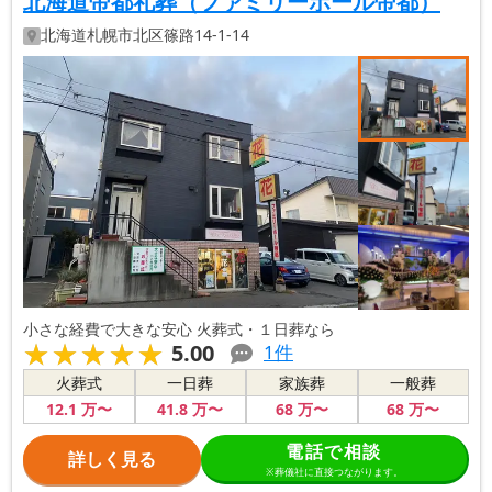
北海道帝都礼葬（ファミリーホール帝都）
北海道
札幌市北区
篠路14-1-14
小さな経費で大きな安心 火葬式・１日葬なら
★★★★★
★★★★★
5.00
1
件
火葬式
一日葬
家族葬
一般葬
12
.1
万〜
41
.8
万〜
68
万〜
68
万〜
電話で相談
詳しく見る
※葬儀社に直接つながります。