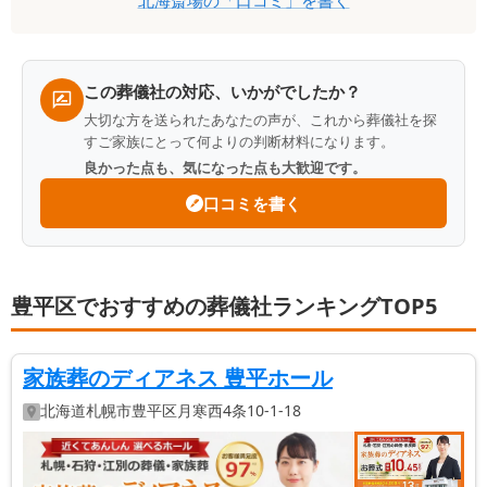
ミ
一
覧
この葬儀社の対応、いかがでしたか？
大切な方を送られたあなたの声が、これから葬儀社を探
すご家族にとって何よりの判断材料になります。
良かった点も、気になった点も大歓迎です。
口コミを書く
豊平区でおすすめの葬儀社ランキングTOP5
家族葬のディアネス 豊平ホール
北海道
札幌市豊平区
月寒西4条10-1-18