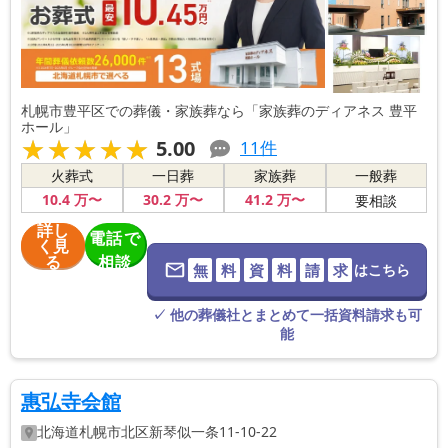
札幌市豊平区での葬儀・家族葬なら「家族葬のディアネス 豊平
ホール」
★★★★★
★★★★★
5.00
11
件
火葬式
一日葬
家族葬
一般葬
10
.4
万〜
30
.2
万〜
41
.2
万〜
要相談
詳し
電話で
く見
る
相談
無
料
資
料
請
求
はこちら
※葬儀社に直
接つながりま
す。
✓ 他の葬儀社とまとめて一括資料請求も可
能
惠弘寺会館
北海道
札幌市北区
新琴似一条11-10-22