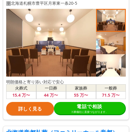
北海道
札幌市豊平区
月寒東一条20-5
明朗価格と寄り添い対応で安心
火葬式
一日葬
家族葬
一般葬
15
.4
万〜
44
万〜
55
万〜
71
.5
万〜
電話で相談
詳しく見る
※葬儀社に直接つながります。