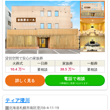
貸切空間で安心の家族葬
火葬式
一日葬
家族葬
一般葬
10
.4
万〜
38
.5
万〜
要相談
要相談
電話で相談
詳しく見る
※葬儀社に直接つながります。
ティア澄川
北海道
札幌市南区
澄川6-4-11-19