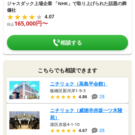
ジャスダック上場企業 「NHK」で取り上げられた話題の葬
儀社
★★★★★
★★★★★
4.07
165,000
円〜
税込
相談する
こちらでも相談できます
ニチリョク（高島平会館）
板橋区新河岸1-9-3
★★★★★
★★★★★
7
件
4.86
ニチリョク（威徳寺赤坂一ツ木陵
苑）
港区赤坂4-1-10
★★★★★
★★★★★
3
件
4.67