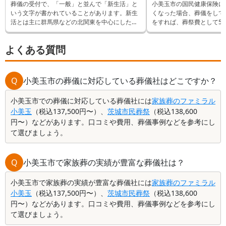
葬儀の受付で、「一般」と並んで「新生活」と
小美玉市の国民健康保険に
いう文字が書かれていることがあります。新生
くなった場合、葬儀をして
活とは主に群馬県などの北関東を中心にした、
をすれば、葬祭費として50
お香典の金額にまつわる風習です。知らない方
ができます。 逆に申請し
も多い考え方なので、県外から葬儀に参列する
取れるはずだったものが受
よくある質問
際には意味やマナーを確認しておきましょう。
います。 そんなことにな
では申請方法など詳しく解
Q
小美玉市の葬儀に対応している葬儀社はどこですか？
小美玉市での葬儀に対応している葬儀社には
家族葬のファミラル
小美玉
（税込137,500円〜）、
茨城市民葬祭
（税込138,600
円〜）などがあります。口コミや費用、葬儀事例などを参考にし
て選びましょう。
Q
小美玉市で家族葬の実績が豊富な葬儀社は？
小美玉市で家族葬の実績が豊富な葬儀社には
家族葬のファミラル
小美玉
（税込137,500円〜）、
茨城市民葬祭
（税込138,600
円〜）などがあります。口コミや費用、葬儀事例などを参考にし
て選びましょう。