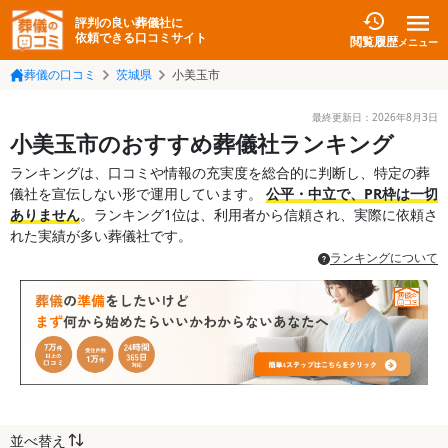
評判の良い葬儀社に
依頼できる口コミサイト
閲覧履歴
メニュー
葬儀の口コミ
茨城県
小美玉市
最終更新日：
2026年8月3日
小美玉市のおすすめ葬儀社ランキング
ランキングは、口コミや情報の充実度を総合的に判断し、特定の葬
儀社を宣伝しない形で運用しています。
公平・中立で、PR枠は一切
ありません
。ランキング1位は、利用者から信頼され、実際に依頼さ
れた実績が多い葬儀社です。
ランキングについて
並べ替え