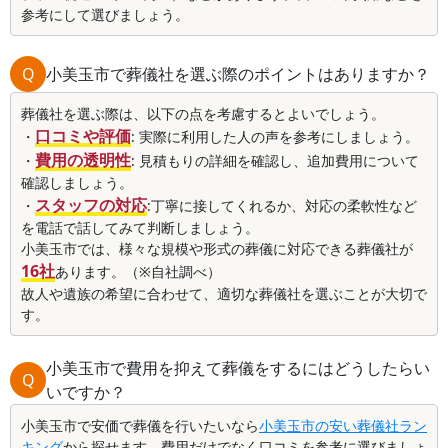
参考にして選びましょう。
Q
小美玉市で葬儀社を選ぶ際のポイントはありますか？
葬儀社を選ぶ際は、以下の点を考慮するとよいでしょう。
口コミや評価
・
: 実際に利用した人の声を参考にしましょう。
費用の透明性
・
: 見積もりの詳細を確認し、追加費用について
確認しましょう。
スタッフの対応
・
:丁寧に接してくれるか、対応の柔軟性など
を電話で話してみて判断しましょう。
小美玉市では、様々な規模や形式の葬儀に対応できる葬儀社が
16社
あります。（※自社調べ）
故人や遺族の希望に合わせて、適切な葬儀社を選ぶことが大切で
す。
小美玉市で費用を抑えて葬儀をするにはどうしたらい
Q
いですか？
小美玉市で安価で葬儀を行いたいなら
小美玉市の安い葬儀社ラン
キング
から探せます。費用だけでなく口コミを参考に選びましょ