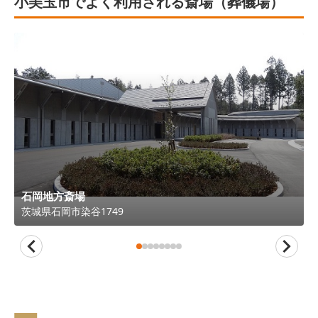
小美玉市でよく利用される斎場（葬儀場）
石岡地方斎場
茨城県
石岡市
染谷1749