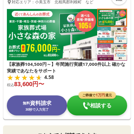
対応エリア：
小美玉市 北相馬郡利根町 など
【家族葬104,500円～】年間施行実績17,000件以上 確かな
実績であなたをサポート
★★★★★
★★★★★
4.58
83,600
円〜
税込
1
万円
ご葬儀で
還元
資料請求
無料
相談する
30秒で入力完了