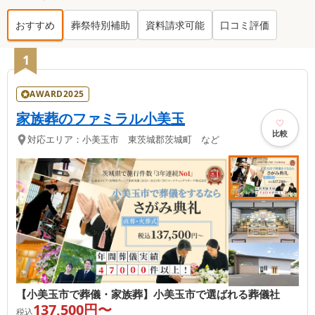
おすすめ
葬祭特別補助
資料請求可能
口コミ評価
小美玉市
の葬儀社ランキング TOP
16
1
AWARD2025
家族葬のファミラル小美玉
比較
対応エリア：
小美玉市 東茨城郡茨城町 など
【小美玉市で葬儀・家族葬】小美玉市で選ばれる葬儀社
137,500
円〜
税込