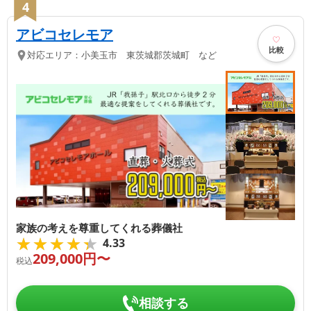
4
アビコセレモア
比較
対応エリア：
小美玉市 東茨城郡茨城町 など
家族の考えを尊重してくれる葬儀社
★★★★★
★★★★★
4.33
209,000
円〜
税込
相談する