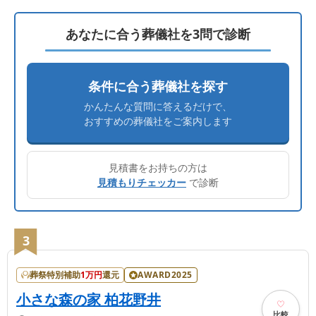
あなたに合う葬儀社を3問で診断
条件に合う葬儀社を探す
かんたんな質問に答えるだけで、
おすすめの葬儀社をご案内します
見積書をお持ちの方は
見積もりチェッカー
で診断
3
葬祭特別補助
1
万円
還元
AWARD2025
小さな森の家 柏花野井
比較