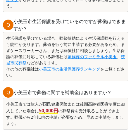
う。
小美玉市生活保護を受けているのですが葬儀はできま
Q
すか？
生活保護を受けている場合、葬祭扶助により生活保護葬を行える
可能性があります。葬儀を行う前に申請する必要があるため、ま
ずケースワーカーさん、または葬儀社に相談しましょう。生活保
護の葬儀に対応している葬儀社は
家族葬のファミラル小美玉
、
茨
城市民葬祭
などがあります。
その他の葬儀社は
小美玉市の生活保護葬ランキング
をご覧くださ
い。
Q
小美玉市で葬儀に関する補助金はありますか？
小美玉市では故人が国民健康保険または後期高齢者医療制度に加
50,000円
入していた場合に
の葬祭費を受け取ることができま
す。葬儀から2年以内の申請が必要なため、早めに申請をしまし
ょう。