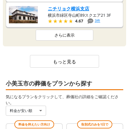
ニチリョク横浜支店
横浜市緑区寺山町89スクエア21 3F
★★★★★
★★★★★
3
件
4.67
さらに表示
もっと見る
小美玉市の葬儀をプランから探す
気になるプランをクリックして、葬儀社の詳細をご確認くださ
い。
料金が安い順
料金を抑えたい方向け
告別式のみを1日で