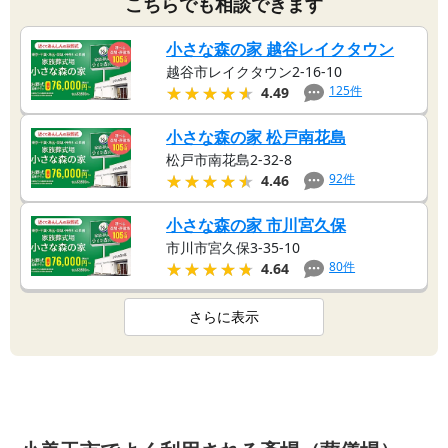
こちらでも相談できます
小さな森の家 越谷レイクタウン
越谷市レイクタウン2-16-10
★★★★★
★★★★★
125
件
4.49
小さな森の家 松戸南花島
松戸市南花島2-32-8
★★★★★
★★★★★
92
件
4.46
小さな森の家 市川宮久保
市川市宮久保3-35-10
★★★★★
★★★★★
80
件
4.64
さらに表示