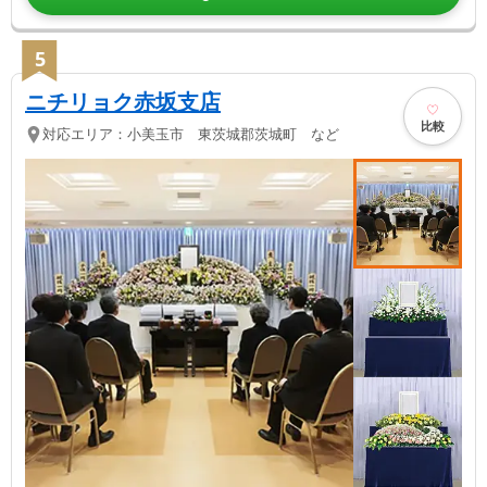
5
ニチリョク赤坂支店
比較
対応エリア：
小美玉市 東茨城郡茨城町 など