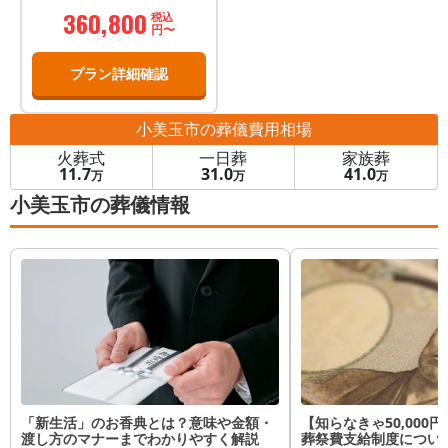
360,800
税込
円〜
プラン詳細確認
小美玉市
の葬儀費用相場
火葬式
一日葬
家族葬
11.7
31.0
41.0
万
万
万
小美玉市の葬儀情報
「新生活」のお香典とは？意味や金額・
【知らなきゃ50,000
渡し方のマナーまでわかりやすく解説
葬祭費支給制度につい