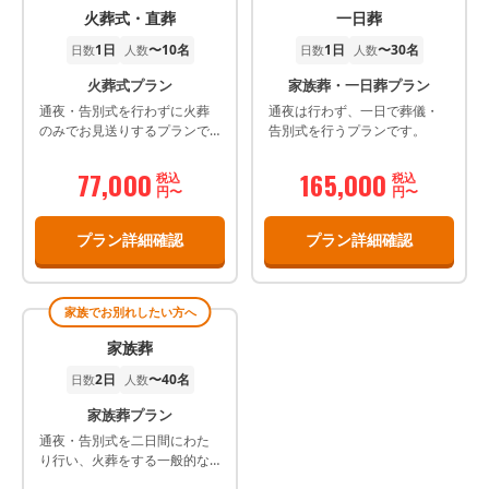
火葬式・直葬
一日葬
1日
〜10名
1日
〜30名
日数
人数
日数
人数
火葬式プラン
家族葬・一日葬プラン
通夜・告別式を行わずに火葬
通夜は行わず、一日で葬儀・
のみでお見送りするプランで
告別式を行うプランです。
す。
77,000
165,000
税込
税込
円〜
円〜
プラン詳細確認
プラン詳細確認
家族でお別れしたい方へ
家族葬
2日
〜40名
日数
人数
家族葬プラン
通夜・告別式を二日間にわた
り行い、火葬をする一般的な
葬儀プランです。