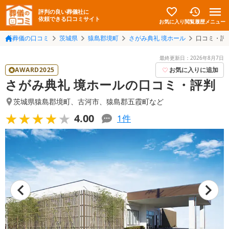
評判の良い葬儀社に
依頼できる口コミサイト
お気に入り
メニュー
閲覧履歴
葬儀の口コミ
茨城県
猿島郡境町
さがみ典礼 境ホール
口コミ・評
最終更新日：
2026年8月7日
AWARD2025
お気に入りに追加
さがみ典礼 境ホールの口コミ・評判
茨城県猿島郡境町
、
古河市
、
猿島郡五霞町
など
★★★★★
★★★★★
4.00
1
件