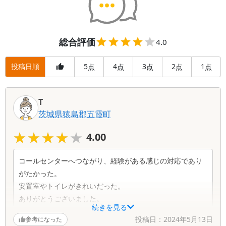
総合評価
4.0
投稿日順
5
4
3
2
1
点
点
点
点
点
T
茨城県
猿島郡五霞町
★★★★★
★★★★★
4.00
コールセンターへつながり、経験がある感じの対応であり
がたかった。
安置室やトイレがきれいだった。
ありがとうございました。
続きを見る
投稿日：
2024年5月13日
参考になった