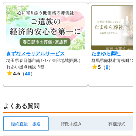
きずなメモリアルサービス
たまゆら葬社
埼玉県春日部市南1-1-7 東部地域振興ふ
群馬県館林市青柳町158
れあい拠点施設 5階
5
（
9
）
4.6
（
40
）
よくある質問
臨終直後・搬送
行政手続き
葬儀形式