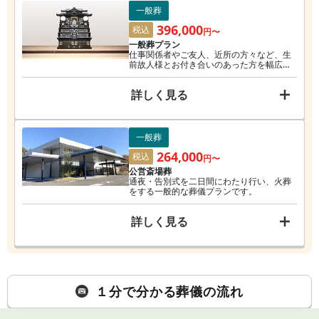
一般葬
396,000
税込
円〜
一般葬プラン
仕事関係者やご友人、近所の方々など、生
前故人様とお付き合いのあった方を幅広く
お招きし、2日間でお通夜・告別式・火葬を
行います。
詳しく見る
一般葬
264,000
税込
円〜
公営斎場葬
通夜・告別式を二日間にわたり行い、火葬
をする一般的な葬儀プランです。
詳しく見る
１分で分かる葬儀の流れ