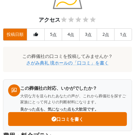
アクセス
投稿日順
5
4
3
2
1
点
点
点
点
点
この
葬儀社
の口コミを投稿してみませんか？
さがみ典礼 境ホール
の「口コミ」を書く
この葬儀社の対応、いかがでしたか？
大切な方を送られたあなたの声が、これから葬儀社を探すご
家族にとって何よりの判断材料になります。
良かった点も、気になった点も大歓迎です。
口コミを書く