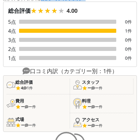
★★★★★
★★★★★
総合評価
4.00
5
点
0
件
4
点
1
件
3
点
0
件
2
点
0
件
1
点
0
件
口コミ内訳（カテゴリー別：
1
件）
総合評価
スタッフ
4
1
件
ー
ー
件
費用
料理
ー
ー
件
ー
ー
件
式場
アクセス
ー
ー
件
ー
ー
件