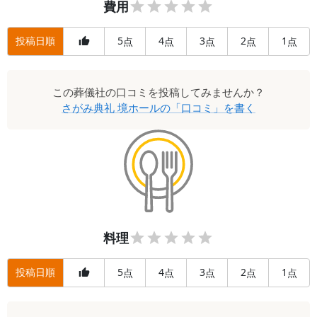
費用
投稿日順
5
4
3
2
1
点
点
点
点
点
この
葬儀社
の口コミを投稿してみませんか？
さがみ典礼 境ホール
の「口コミ」を書く
料理
投稿日順
5
4
3
2
1
点
点
点
点
点