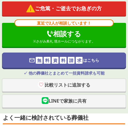
ご危篤・ご逝去でお急ぎの方
直近で2人が相談しています！
相談する
※
さがみ典礼 境ホール
につながります。
無
料
資
料
請
求
はこちら
✓ 他の葬儀社とまとめて一括資料請求も可能
比較リストに追加する
LINEで家族に共有
よく一緒に検討されている葬儀社