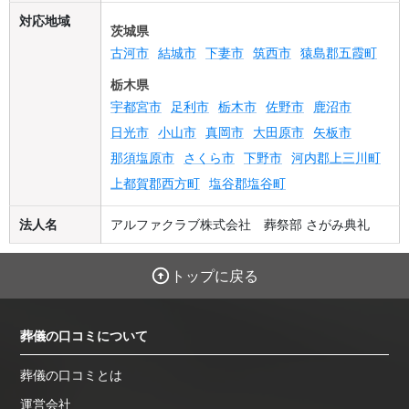
対応地域
茨城県
古河市
結城市
下妻市
筑西市
猿島郡五霞町
栃木県
宇都宮市
足利市
栃木市
佐野市
鹿沼市
日光市
小山市
真岡市
大田原市
矢板市
那須塩原市
さくら市
下野市
河内郡上三川町
上都賀郡西方町
塩谷郡塩谷町
法人名
アルファクラブ株式会社 葬祭部 さがみ典礼
トップに戻る
葬儀の口コミについて
葬儀の口コミとは
運営会社