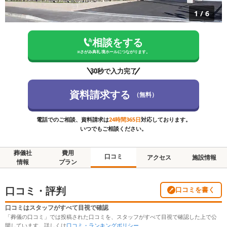
1
/
6
相談をする
※
さがみ典礼 境ホール
につながります。
30秒で入力完了
資料請求する
（無料）
電話でのご相談、資料請求は
24時間365日
対応しております。
いつでもご相談ください。
葬儀社
費用
口コミ
アクセス
施設情報
情報
プラン
口コミ・評判
口コミを書く
口コミはスタッフがすべて目視で確認
「葬儀の口コミ」では投稿された口コミを、スタッフがすべて目視で確認した上で公
開しています。詳しくは
口コミ・ランキングポリシー