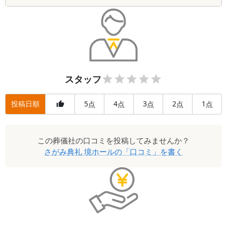
スタッフ
投稿日順
5
4
3
2
1
点
点
点
点
点
この
葬儀社
の口コミを投稿してみませんか？
さがみ典礼 境ホール
の「口コミ」を書く