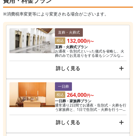
費用・料金プラン
※消費税率変更等により変更される場合がございます。
直葬・火葬式
132,000
税込
円〜
直葬・火葬式プラン
お通夜・告別式といった儀式を省略し、火
葬のみでお見送りをする最もシンプルなプ
ランのため、費用も最低限に抑えることが
できます。
詳しく見る
一日葬
264,000
税込
円〜
一日葬・家族葬プラン
通常通り2日間でお通夜・告別式・火葬を行
う家族葬と、1日で告別式・火葬を行う一日
葬があります。 一般会葬者がいない分、故
人様との最後の時間を心おきなくお過ごし
詳しく見る
いただけます。