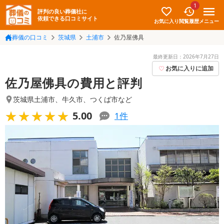
1
評判の良い葬儀社に
依頼できる口コミサイト
お気に入り
メニュー
閲覧履歴
葬儀の口コミ
茨城県
土浦市
佐乃屋佛具
最終更新日：
2026年7月27日
お気に入りに追加
佐乃屋佛具の費用と評判
茨城県土浦市
、
牛久市
、
つくば市
など
★★★★★
★★★★★
5.00
1
件