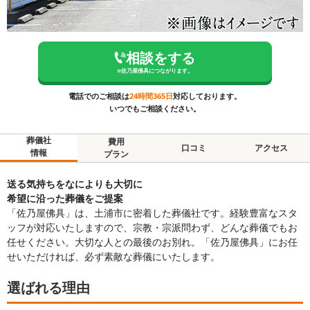
相談をする
※
佐乃屋佛具
につながります。
電話でのご相談は
24時間365日
対応しております。
いつでもご相談ください。
葬儀社
費用
口コミ
アクセス
情報
プラン
送る気持ちをなによりも大切に
希望に沿った葬儀をご提案
「佐乃屋佛具」は、土浦市に密着した葬儀社です。経験豊富なスタ
ッフが対応いたしますので、宗教・宗派問わず、どんな葬儀でもお
任せください。大切な人との最後のお別れ。「佐乃屋佛具」にお任
せいただければ、必ず素敵な葬儀にいたします。
選ばれる理由