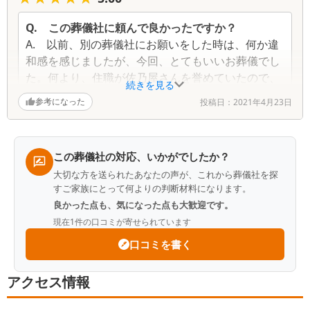
Q.
この葬儀社に頼んで良かったですか？
A.
以前、別の葬儀社にお願いをした時は、何か違
和感を感じましたが、今回、とてもいいお葬儀でし
た。何より、住職が佐乃屋さんを誉めていたので、
続きを見る
自分達が依頼をした業者がよそと違う事に満足しま
参考になった
投稿日：
2021年4月23日
した。気配りがあって、内容も分かりやすく、100
点でした。
Q.
葬儀社をどのように探しましたか？
この葬儀社の対応、いかがでしたか？
A.
ネットで検索して、上から順番に電話をしまし
大切な方を送られたあなたの声が、これから葬儀社を探
た。
すご家族にとって何よりの判断材料になります。
良かった点も、気になった点も大歓迎です。
現在
1
件の口コミが寄せられています
口コミを書く
アクセス情報