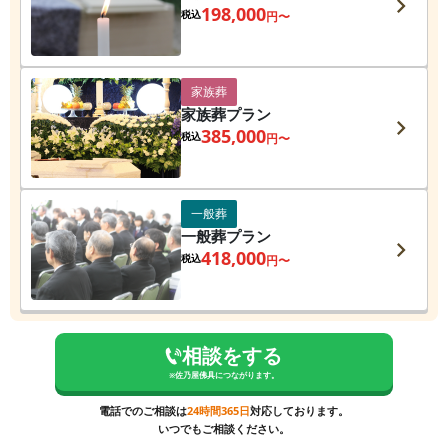
198,000
税込
円〜
家族葬
家族葬プラン
385,000
税込
円〜
一般葬
一般葬プラン
418,000
税込
円〜
相談をする
※
佐乃屋佛具
につながります。
電話でのご相談は
24時間365日
対応しております。
いつでもご相談ください。