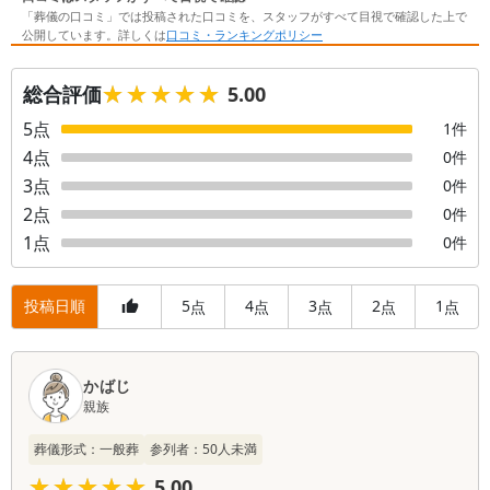
「葬儀の口コミ」では投稿された口コミを、スタッフがすべて目視で確認した上で
公開しています。詳しくは
口コミ・ランキングポリシー
★★★★★
★★★★★
総合評価
5.00
5
点
1
件
4
点
0
件
3
点
0
件
2
点
0
件
1
点
0
件
投稿日順
5
4
3
2
1
点
点
点
点
点
口
コ
かばじ
親族
ミ
一
葬儀形式：
一般葬
参列者：
50
人未満
覧
★★★★★
★★★★★
5.00