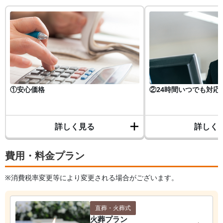
①安心価格
②24時間いつでも対応
詳しく見る
詳しく
費用・料金プラン
※消費税率変更等により変更される場合がございます。
直葬・火葬式
火葬プラン