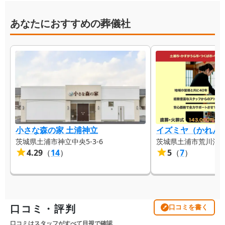
あなたにおすすめの葬儀社
小さな森の家 土浦神立
イズミヤ（かれん
茨城県土浦市神立中央5-3-6
茨城県土浦市荒川沖4
4.29
（
14
）
5
（
7
）
口コミ・評判
口コミを書く
口コミはスタッフがすべて目視で確認